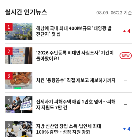
춤
뉴
실시간 인기뉴스
08.09. 06:22 기준
스
해남에 국내 최대 400㎿ 규모 '태양광 발
4
전단지' 첫 삽
단
계
상
승
'2026 주민등록 비대면 사실조사' 기간이
NEW
돌아왔어요!
순
치킨 '용량꼼수' 직접 재보고 제보하기까지
위
동
일
전세사기 피해주택 매입 1만호 넘어…피해
순
자 지원도 7만 건
위
동
일
지방 신산업 창업 소득·법인세 최대
4
100% 감면…성장 지원 강화
단