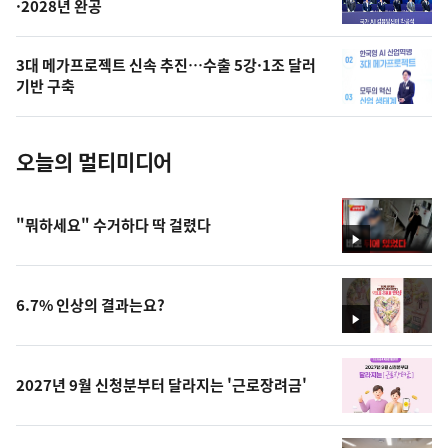
·2028년 완공
늘
의
3대 메가프로젝트 신속 추진…수출 5강·1조 달러
사
기반 구축
진
오늘의 멀티미디어
"뭐하세요" 수거하다 딱 걸렸다
영
상
6.7% 인상의 결과는요?
영
상
2027년 9월 신청분부터 달라지는 '근로장려금'