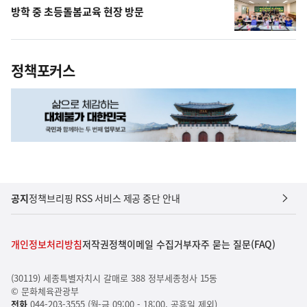
방학 중 초등돌봄교육 현장 방문
정책포커스
공지
정책브리핑 RSS 서비스 제공 중단 안내
개인정보처리방침
저작권정책
이메일 수집거부
자주 묻는 질문(FAQ)
(30119) 세종특별자치시 갈매로 388 정부세종청사 15동
© 문화체육관광부
전화
044-203-3555 (월-금 09:00 - 18:00, 공휴일 제외)