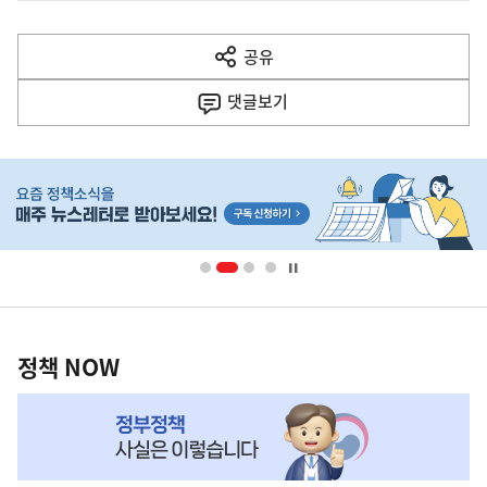
전
다
공유
열
음
기
댓글
보기
기
사
히
단
배
너
영
정
역
책
정책 NOW
NOW,
MY
맞