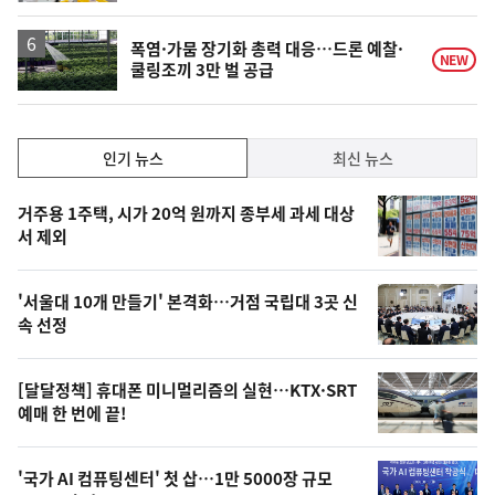
계
하
락
폭염·가뭄 장기화 총력 대응…드론 예찰·
NEW
쿨링조끼 3만 벌 공급
인
인기 뉴스
최신 뉴스
기,
인
기
최
거주용 1주택, 시가 20억 원까지 종부세 과세 대상
뉴
서 제외
신,
스
오
'서울대 10개 만들기' 본격화…거점 국립대 3곳 신
늘
속 선정
의
영
[달달정책] 휴대폰 미니멀리즘의 실현…KTX·SRT
상
예매 한 번에 끝!
,
오
'국가 AI 컴퓨팅센터' 첫 삽…1만 5000장 규모