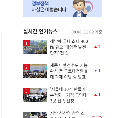
실시간 인기뉴스
08.08. 11:02 기준
해남에 국내 최대 400
2
㎿ 규모 '태양광 발전
단
단지' 첫 삽
계
상
승
세종시 행정수도 기능
1
완성 등 국토대전환 8
단
대 과제 이달 중 발표
계
하
락
'서울대 10개 만들기'
1
본격화…거점 국립대
단
3곳 신속 선정
계
상
승
지방 신산업 창업 소