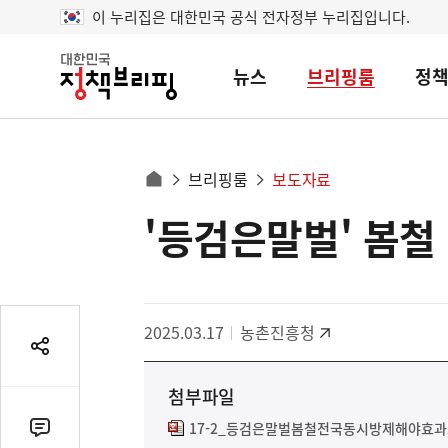
이 누리집은 대한민국 공식 전자정부 누리집입니다.
뉴스
브리핑룸
정
대
한
민
국
정
사
브리핑룸
보도자료
책
홈
브
이
으
'등검은말벌' 봄철
콘
리
트
로
핑
텐
이
츠
동
영
경
2025.03.17
농촌진흥청
역
로
공
유
첨부파일
열
기
17-2_등검은말벌봄철전국동시방제해야효과크
댓