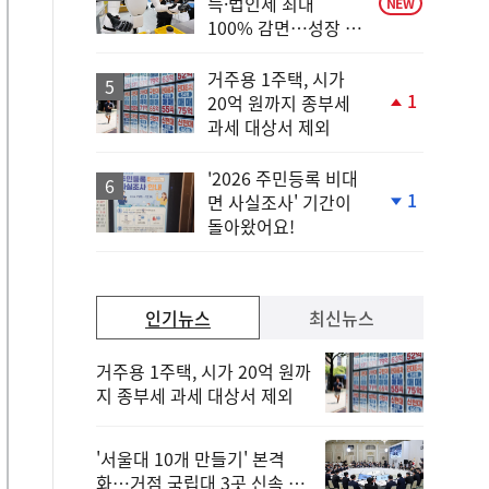
득·법인세 최대
NEW
100% 감면…성장 지
원 강화
거주용 1주택, 시가
1
20억 원까지 종부세
단
과세 대상서 제외
계
상
승
'2026 주민등록 비대
1
면 사실조사' 기간이
단
돌아왔어요!
계
하
락
인기뉴스
최신뉴스
거주용 1주택, 시가 20억 원까
지 종부세 과세 대상서 제외
'서울대 10개 만들기' 본격
화…거점 국립대 3곳 신속 선