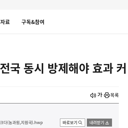
책자료
구독&참여
 전국 동시 방제해야 효과 커
시작
열기
목록
다(농과원,지원국).hwp
바로보기
내려받기