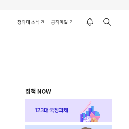
알
청와대 소식
공직메일
림
상
ON
세
검
색
정책 NOW