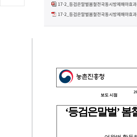
글
17-2_등검은말벌봄철전국동시방제해야효과크
수
17-2_등검은말벌봄철전국동시방제해야효과크
(클
릭
시
댓
글
로
이
동)