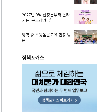
2027년 9월 신청분부터 달라
지는 '근로장려금'
방학 중 초등돌봄교육 현장 방
문
정책포커스