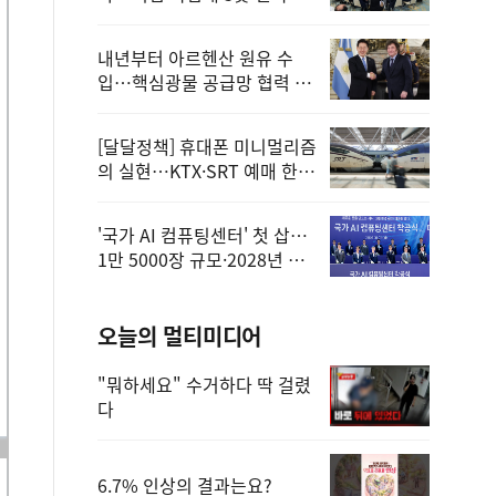
정
내년부터 아르헨산 원유 수
입…핵심광물 공급망 협력 체
계 마련
[달달정책] 휴대폰 미니멀리즘
의 실현…KTX·SRT 예매 한
번에 끝!
'국가 AI 컴퓨팅센터' 첫 삽…
1만 5000장 규모·2028년 완
공
오늘의 멀티미디어
"뭐하세요" 수거하다 딱 걸렸
다
6.7% 인상의 결과는요?