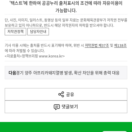
'텍스트'에 한하여 공공누리 출처표시의 조건에 따라 자유이용이
가능합니다.
단, 사진, 이미지, 일러스트, 동영상 등의 일부 자료는 문화체육관광부가 저작권 전부를
보유하고 있지 아니하므로, 반드시 해당 저작권자의 허락을 받으셔야 합니다.
저작권정책
담당자안내
기사 이용 시에는 출처를 반드시 표기해야 하며, 위반 시
저작권법 제37조
및
제138조
에 따라 처벌될 수 있습니다.
<자료출처=정책브리핑
www.korea.kr
>
이
기
다음
경기 양주 아프리카돼지열병 발생, 확산 차단을 위해 총력 대응
사
전
다
공유
열
음
기
댓글
보기
기
사
히