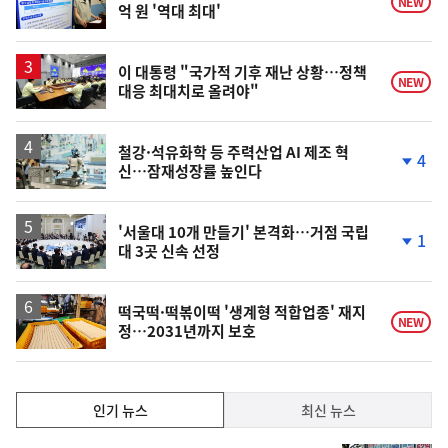
NEW
억 원 '역대 최대'
이 대통령 "국가적 기후 재난 상황…정책
NEW
대응 최대치로 올려야"
철강·석유화학 등 주력산업 AI 제조 혁
4
신…잠재성장률 높인다
단
계
하
락
'서울대 10개 만들기' 본격화…거점 국립
1
대 3곳 신속 선정
단
계
하
락
떡국떡·떡볶이떡 '생계형 적합업종' 재지
NEW
정…2031년까지 보호
인
인기 뉴스
최신 뉴스
기,
인