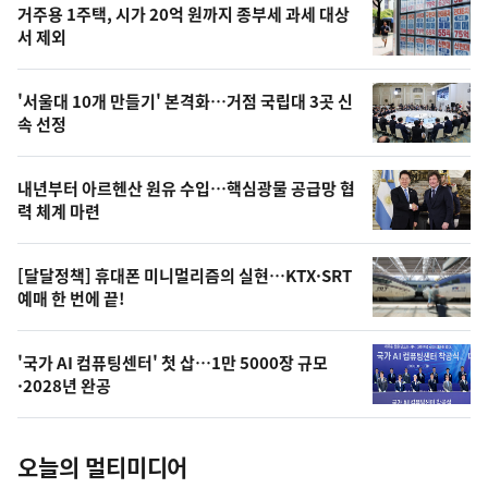
기
최
거주용 1주택, 시가 20억 원까지 종부세 과세 대상
뉴
서 제외
신,
스
오
'서울대 10개 만들기' 본격화…거점 국립대 3곳 신
늘
속 선정
의
영
내년부터 아르헨산 원유 수입…핵심광물 공급망 협
상
력 체계 마련
,
오
[달달정책] 휴대폰 미니멀리즘의 실현…KTX·SRT
예매 한 번에 끝!
늘
의
'국가 AI 컴퓨팅센터' 첫 삽…1만 5000장 규모
사
·2028년 완공
진
오늘의 멀티미디어