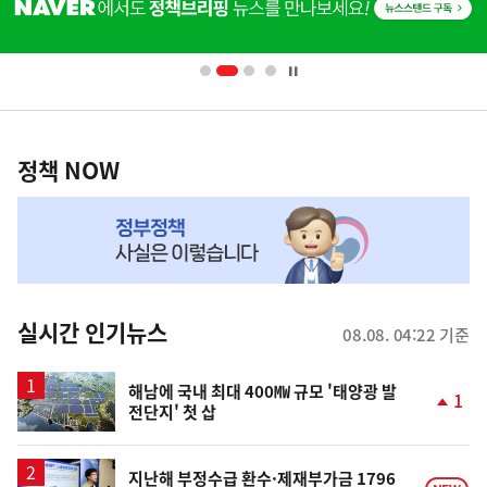
단
배
너
영
정
역
책
정책 NOW
NOW,
MY
맞
춤
뉴
실시간 인기뉴스
08.08. 04:22 기준
스
해남에 국내 최대 400㎿ 규모 '태양광 발
1
전단지' 첫 삽
단
계
상
승
지난해 부정수급 환수·제재부가금 1796