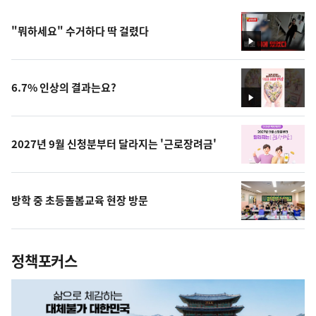
"뭐하세요" 수거하다 딱 걸렸다
영
상
6.7% 인상의 결과는요?
영
상
2027년 9월 신청분부터 달라지는 '근로장려금'
방학 중 초등돌봄교육 현장 방문
정책포커스