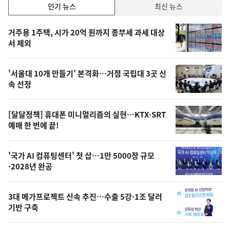
인
인기 뉴스
최신 뉴스
기,
인
기
최
거주용 1주택, 시가 20억 원까지 종부세 과세 대상
뉴
서 제외
신,
스
오
'서울대 10개 만들기' 본격화…거점 국립대 3곳 신
늘
속 선정
의
영
[달달정책] 휴대폰 미니멀리즘의 실현…KTX·SRT
상
예매 한 번에 끝!
,
오
'국가 AI 컴퓨팅센터' 첫 삽…1만 5000장 규모
·2028년 완공
늘
의
3대 메가프로젝트 신속 추진…수출 5강·1조 달러
사
기반 구축
진