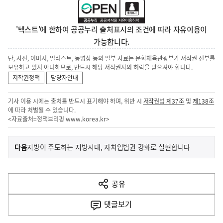
'텍스트'에 한하여 공공누리 출처표시의 조건에 따라 자유이용이
가능합니다.
단, 사진, 이미지, 일러스트, 동영상 등의 일부 자료는 문화체육관광부가 저작권 전부를
보유하고 있지 아니하므로, 반드시 해당 저작권자의 허락을 받으셔야 합니다.
저작권정책
담당자안내
기사 이용 시에는 출처를 반드시 표기해야 하며, 위반 시
저작권법 제37조
및
제138조
에 따라 처벌될 수 있습니다.
<자료출처=정책브리핑
www.korea.kr
>
이
기
다음
지방이 주도하는 지방시대, 자치입법권 강화로 실현합니다
사
전
다
공유
열
음
기
댓글
보기
기
사