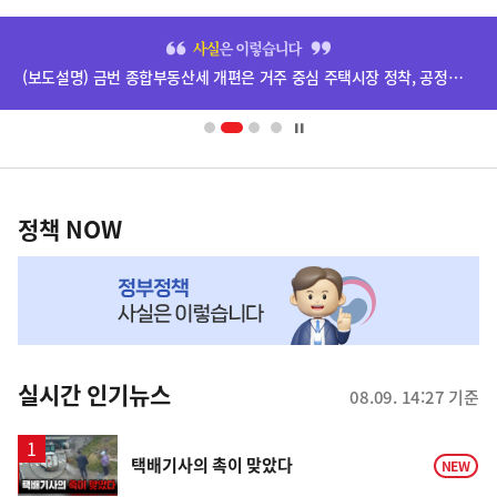
히
단
(보도설명) 금번 종합부동산세 개편은 거주 중심 주택시장 정착, 공정과세 및 과세형평 제고를 위한 것입니다.
배
너
영
정
역
책
정책 NOW
NOW,
MY
맞
춤
뉴
실시간 인기뉴스
08.09. 14:27 기준
스
영
택배기사의 촉이 맞았다
NEW
상