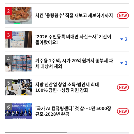
치킨 '용량꼼수' 직접 재보고 제보하기까지
NEW
'2026 주민등록 비대면 사실조사' 기간이
2
돌아왔어요!
단
계
하
락
거주용 1주택, 시가 20억 원까지 종부세 과
3
세 대상서 제외
단
계
하
락
지방 신산업 창업 소득·법인세 최대
NEW
100% 감면…성장 지원 강화
'국가 AI 컴퓨팅센터' 첫 삽…1만 5000장
NEW
규모·2028년 완공