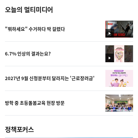
오늘의 멀티미디어
"뭐하세요" 수거하다 딱 걸렸다
영
상
6.7% 인상의 결과는요?
영
상
2027년 9월 신청분부터 달라지는 '근로장려금'
방학 중 초등돌봄교육 현장 방문
정책포커스