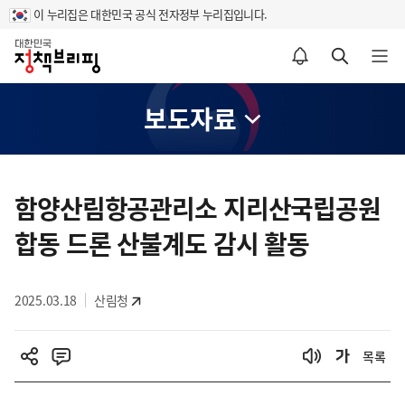
이 누리집은 대한민국 공식 전자정부 누리집입니다.
홈
알림설정 바로가기
검색 바로가기
메뉴 열기
보도자료
콘
텐
함양산림항공관리소 지리산국립공원
츠
합동 드론 산불계도 감시 활동
영
역
2025.03.18
산림청
목록