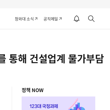
알
청와대 소식
공직메일
림
상
ON
세
검
색
화를 통해 건설업계 물가부담
정책 NOW