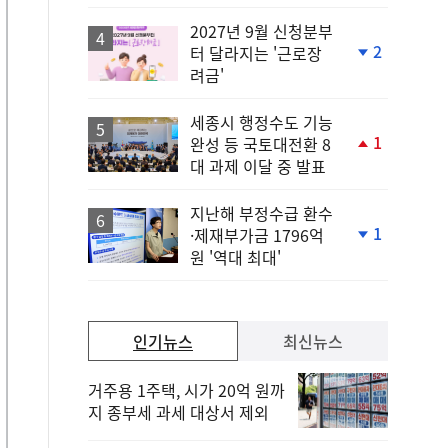
상
승
2027년 9월 신청분부
2
터 달라지는 '근로장
단
려금'
계
하
락
세종시 행정수도 기능
1
완성 등 국토대전환 8
단
대 과제 이달 중 발표
계
상
승
지난해 부정수급 환수
1
·제재부가금 1796억
단
원 '역대 최대'
계
하
락
인기뉴스
최신뉴스
거주용 1주택, 시가 20억 원까
지 종부세 과세 대상서 제외