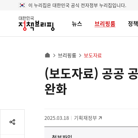
이 누리집은 대한민국 공식 전자정부 누리집입니다.
뉴스
브리핑룸
정
대
한
민
국
정
사
브리핑룸
보도자료
책
홈
브
이
으
(보도자료) 공공 
콘
리
트
로
핑
텐
이
완화
츠
동
영
경
역
로
2025.03.18
기획재정부
공
유
첨부파일