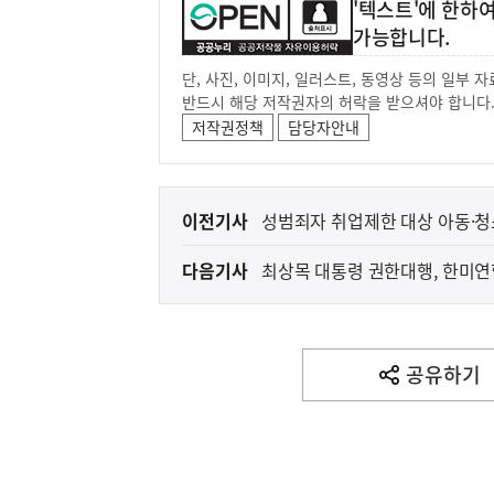
'텍스트'에 한하
가능합니다.
단, 사진, 이미지, 일러스트, 동영상 등의 일부
반드시 해당 저작권자의 허락을 받으셔야 합니다
저작권정책
담당자안내
이
이전기사
성범죄자 취업제한 대상 아동·청소
전
다음기사
최상목 대통령 권한대행, 한미
다
음
(보도설명) 정부는
재정경제부
기
사
공유하기
열
기
영
역