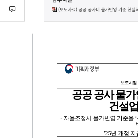
열
기
(보도자료) 공공 공사비 물가반영 기준 현실화
댓
글
수
(클
릭
시
댓
글
로
이
동)