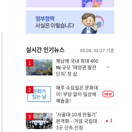
실시간 인기뉴스
08.08. 02:27 기준
해남에 국내 최대 400
순
㎿ 규모 '태양광 발전
위
단지' 첫 삽
동
일
매주 수요일은 문화데
이! 부담 없이 일상에
NEW
예술을!
'서울대 10개 만들기'
1
본격화…거점 국립대
단
3곳 신속 선정
계