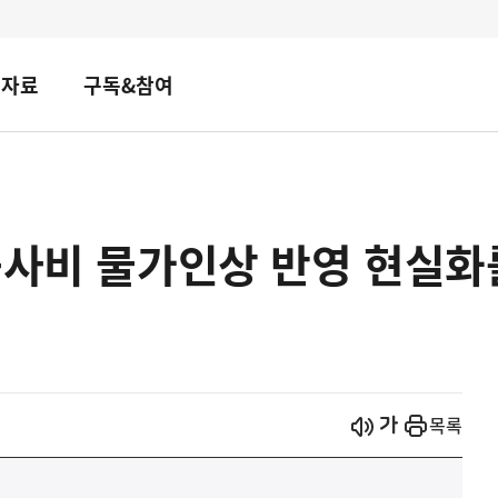
책자료
구독&참여
공사비 물가인상 반영 현실
시작
열기
목록