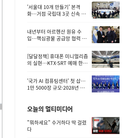
'서울대 10개 만들기' 본격
화…거점 국립대 3곳 신속 선
정
내년부터 아르헨산 원유 수
입…핵심광물 공급망 협력 체
계 마련
[달달정책] 휴대폰 미니멀리즘
의 실현…KTX·SRT 예매 한
번에 끝!
'국가 AI 컴퓨팅센터' 첫 삽…
1만 5000장 규모·2028년 완
공
오늘의 멀티미디어
"뭐하세요" 수거하다 딱 걸렸
다