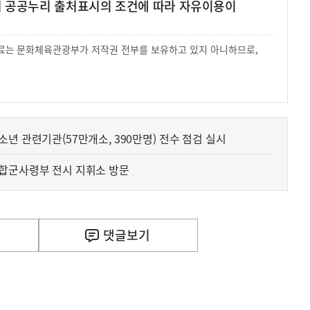
여 공공누리 출처표시의 조건에 따라 자유이용이
 자료는 문화체육관광부가 저작권 전부를 보유하고 있지 아니하므로,
.
년 관련기관(57만개소, 390만명) 전수 점검 실시
연합군사령부 전시 지휘소 방문
사
 거주용 1주택을 두텁게 보호하기 위한 방안을 세제개
실
은
이
댓글
보기
렇
습
니
다