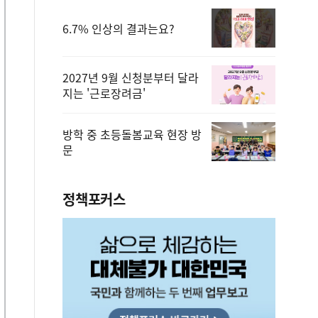
6.7% 인상의 결과는요?
2027년 9월 신청분부터 달라
지는 '근로장려금'
방학 중 초등돌봄교육 현장 방
문
정책포커스