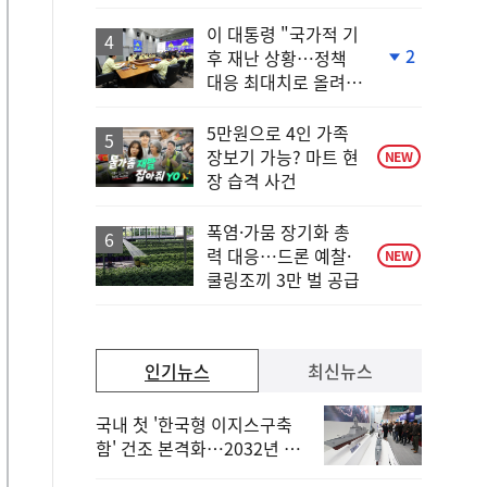
상
승
이 대통령 "국가적 기
2
후 재난 상황…정책
단
대응 최대치로 올려
계
야"
하
락
5만원으로 4인 가족
장보기 가능? 마트 현
NEW
장 습격 사건
폭염·가뭄 장기화 총
력 대응…드론 예찰·
NEW
쿨링조끼 3만 벌 공급
인기뉴스
최신뉴스
국내 첫 '한국형 이지스구축
함' 건조 본격화…2032년 해
군 인도