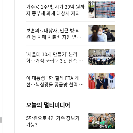
거주용 1주택, 시가 20억 원까
지 종부세 과세 대상서 제외
보훈의료대상자, 인근 병·의
원 등 치매 치료비 지원 받을
수 있어
'서울대 10개 만들기' 본격
화…거점 국립대 3곳 신속 선
정
이 대통령 "한-칠레 FTA 개
선…핵심광물 공급망 협력 더
욱 강화"
오늘의 멀티미디어
5만원으로 4인 가족 장보기
가능?