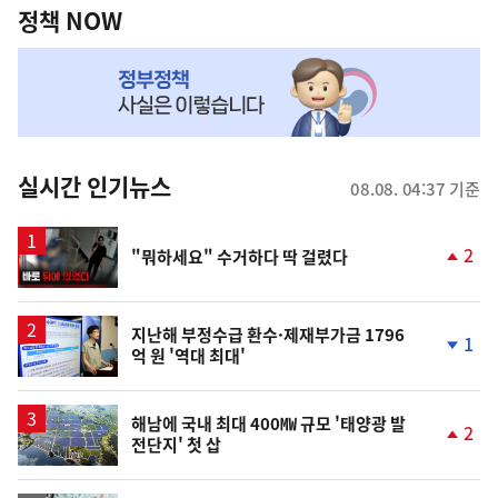
책
정책 NOW
NOW,
MY
맞
춤
뉴
실시간 인기뉴스
08.08. 04:37 기준
스
영
2
"뭐하세요" 수거하다 딱 걸렸다
상
단
계
상
승
지난해 부정수급 환수·제재부가금 1796
1
억 원 '역대 최대'
단
계
하
락
해남에 국내 최대 400㎿ 규모 '태양광 발
2
전단지' 첫 삽
단
계
상