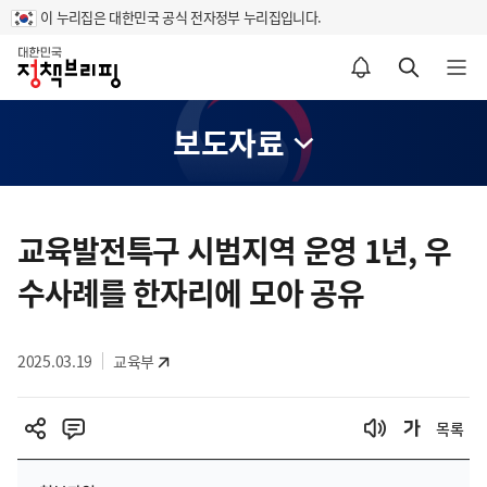
이 누리집은 대한민국 공식 전자정부 누리집입니다.
홈
알림설정 바로가기
검색 바로가기
메뉴 열기
보도자료
콘
텐
교육발전특구 시범지역 운영 1년, 우
츠
수사례를 한자리에 모아 공유
영
역
2025.03.19
교육부
목록