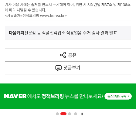
기사 이용 시에는 출처를 반드시 표기해야 하며, 위반 시
저작권법 제37조
및
제138조
에 따라 처벌될 수 있습니다.
<자료출처=정책브리핑
www.korea.kr
>
이
기
다음
커피전문점 등 식품접객업소 식용얼음 수거·검사 결과 발표
사
전
다
공유
열
음
기
댓글
보기
기
사
히
단
배
너
영
정
역