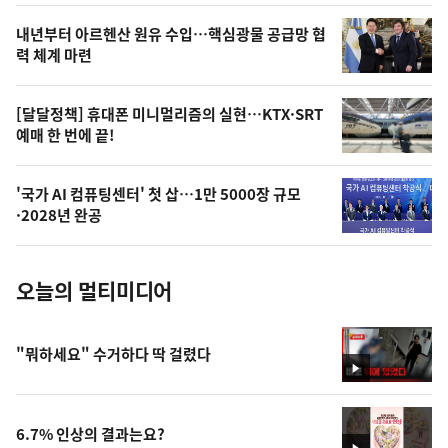
영
내년부터 아르헨산 원유 수입…핵심광물 공급망 협
상
력 체계 마련
,
오
[달달정책] 휴대폰 미니멀리즘의 실현…KTX·SRT
예매 한 번에 끝!
늘
의
'국가 AI 컴퓨팅센터' 첫 삽…1만 5000장 규모
사
·2028년 완공
진
오늘의 멀티미디어
"뭐하세요" 수거하다 딱 걸렸다
영
상
6.7% 인상의 결과는요?