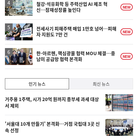
승
철강·석유화학 등 주력산업 AI 제조 혁
NEW
신…잠재성장률 높인다
전세사기 피해주택 매입 1만호 넘어…피해
NEW
자 지원도 7만 건
한-아르헨, 핵심광물 협력 MOU 체결…중
NEW
남미 공급망 협력 본격화
인
인기 뉴스
최신 뉴스
기,
인
기
최
거주용 1주택, 시가 20억 원까지 종부세 과세 대상
뉴
서 제외
신,
스
오
'서울대 10개 만들기' 본격화…거점 국립대 3곳 신
늘
속 선정
의