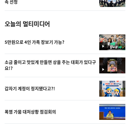
사
속 선정
진
오늘의 멀티미디어
5만원으로 4인 가족 장보기 가능?
영
상
소금 줄이고 맛있게 만들면 상을 주는 대회가 있다구
요!?
영
상
갑자기 계정이 정지됐다고?!
폭염 가뭄 대처상황 점검회의