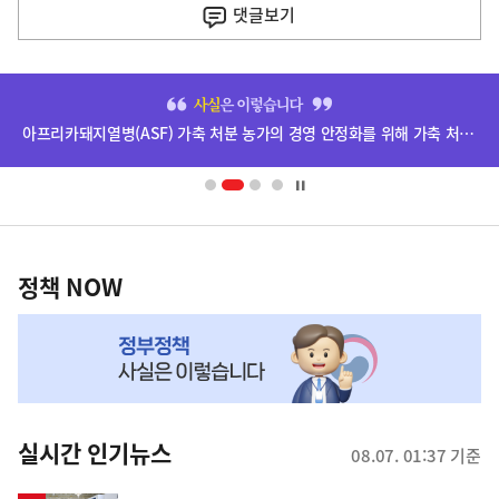
기
댓글
보기
기
사
히
단
아프리카돼지열병(ASF) 가축 처분 농가의 경영 안정화를 위해 가축 처분 보상금을 신속하게 지급하겠습니다.
배
너
영
정
역
책
정책 NOW
NOW,
MY
맞
춤
뉴
실시간 인기뉴스
08.07. 01:37 기준
스