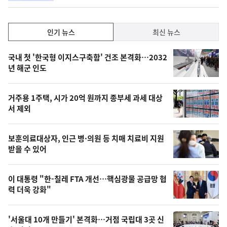
동
일
인
인기 뉴스
최신 뉴스
기,
인
기
최
국내 첫 '한국형 이지스구축함' 건조 본격화…2032
뉴
년 해군 인도
신,
스
오
거주용 1주택, 시가 20억 원까지 종부세 과세 대상
늘
서 제외
의
영
보훈의료대상자, 인근 병·의원 등 치매 치료비 지원
상
받을 수 있어
,
오
이 대통령 "한-칠레 FTA 개선…핵심광물 공급망 협
력 더욱 강화"
늘
의
'서울대 10개 만들기' 본격화…거점 국립대 3곳 신