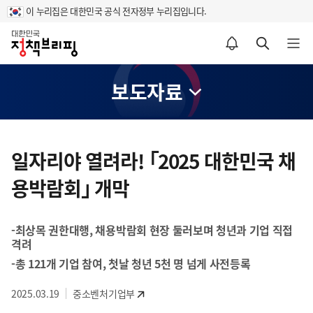
이 누리집은 대한민국 공식 전자정부 누리집입니다.
홈
알림설정 바로가기
검색 바로가기
메뉴 열기
보도자료
콘
텐
일자리야 열려라! ｢2025 대한민국 채
츠
용박람회｣ 개막
영
역
-최상목 권한대행, 채용박람회 현장 둘러보며 청년과 기업 직접
격려
-총 121개 기업 참여, 첫날 청년 5천 명 넘게 사전등록
2025.03.19
중소벤처기업부