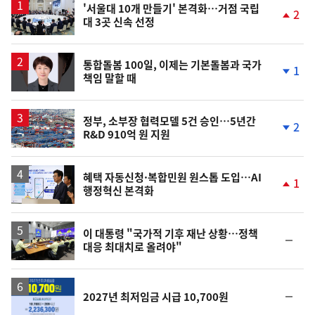
'서울대 10개 만들기' 본격화…거점 국립
2
대 3곳 신속 선정
단
계
상
승
통합돌봄 100일, 이제는 기본돌봄과 국가
1
책임 말할 때
단
계
하
락
정부, 소부장 협력모델 5건 승인…5년간
2
R&D 910억 원 지원
단
계
하
락
혜택 자동신청·복합민원 원스톱 도입…AI
1
행정혁신 본격화
단
계
상
승
이 대통령 "국가적 기후 재난 상황…정책
순
대응 최대치로 올려야"
위
동
일
순
2027년 최저임금 시급 10,700원
위