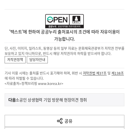
'텍스트'에 한하여 공공누리 출처표시의 조건에 따라 자유이용이
가능합니다.
단, 사진, 이미지, 일러스트, 동영상 등의 일부 자료는 문화체육관광부가 저작권 전부를
보유하고 있지 아니하므로, 반드시 해당 저작권자의 허락을 받으셔야 합니다.
저작권정책
담당자안내
기사 이용 시에는 출처를 반드시 표기해야 하며, 위반 시
저작권법 제37조
및
제138조
에 따라 처벌될 수 있습니다.
<자료출처=정책브리핑
www.korea.kr
>
이
기
다음
소공인 상생협력 기업 방문해 현장의견 청취
사
전
다
공유
열
음