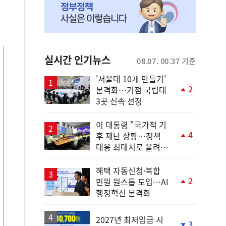
실시간 인기뉴스
08.07. 00:37 기준
'서울대 10개 만들기'
2
본격화…거점 국립대
단
3곳 신속 선정
계
상
승
이 대통령 "국가적 기
4
후 재난 상황…정책
단
대응 최대치로 올려
계
야"
상
승
혜택 자동신청·복합
2
민원 원스톱 도입…AI
단
행정혁신 본격화
계
상
승
2027년 최저임금 시
3