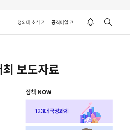
알
청와대 소식
공직메일
림
상
ON
세
검
색
 개최 보도자료
정책 NOW