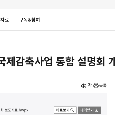
책자료
구독&참여
5 국제감축사업 통합 설명회
시작
열기
목록
개최 보도자료.hwpx
바로보기
내려받기