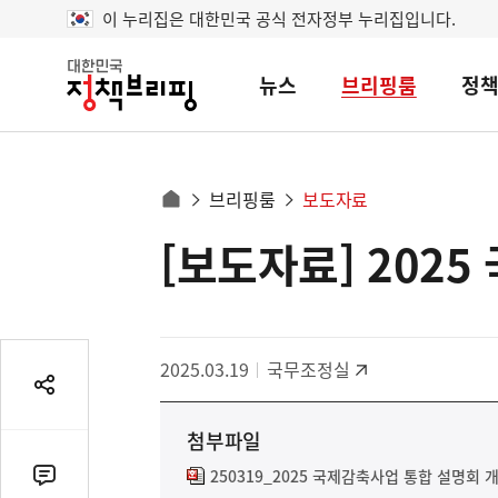
이 누리집은 대한민국 공식 전자정부 누리집입니다.
뉴스
브리핑룸
정
대
한
민
국
정
사
브리핑룸
보도자료
책
홈
브
이
으
[보도자료] 202
콘
리
트
로
핑
텐
이
츠
동
영
경
2025.03.19
국무조정실
역
로
공
유
첨부파일
열
기
250319_2025 국제감축사업 통합 설명회 
댓