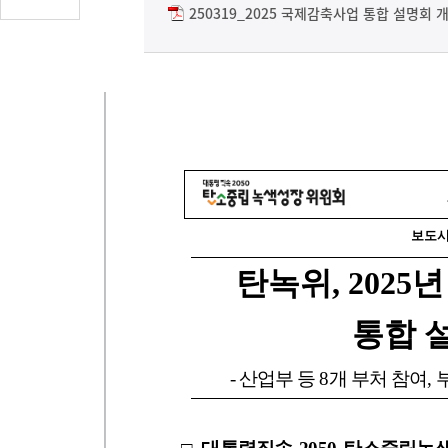
글
250319_2025 국제감축사업 통합 설명회 
수
(클
릭
시
댓
글
로
이
동)