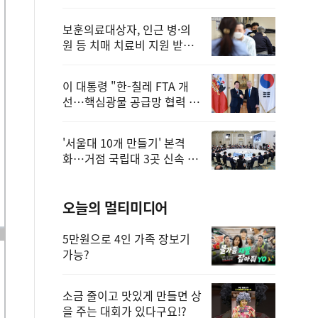
보훈의료대상자, 인근 병·의
원 등 치매 치료비 지원 받을
수 있어
이 대통령 "한-칠레 FTA 개
선…핵심광물 공급망 협력 더
욱 강화"
'서울대 10개 만들기' 본격
화…거점 국립대 3곳 신속 선
정
오늘의 멀티미디어
5만원으로 4인 가족 장보기
가능?
소금 줄이고 맛있게 만들면 상
을 주는 대회가 있다구요!?