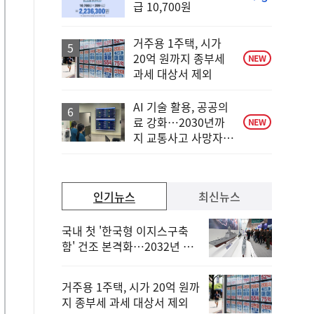
급 10,700원
단
계
하
거주용 1주택, 시가
락
20억 원까지 종부세
NEW
과세 대상서 제외
AI 기술 활용, 공공의
료 강화…2030년까
NEW
지 교통사고 사망자
30%↓
인기뉴스
최신뉴스
국내 첫 '한국형 이지스구축
함' 건조 본격화…2032년 해
군 인도
거주용 1주택, 시가 20억 원까
지 종부세 과세 대상서 제외