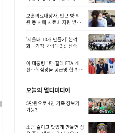
보훈의료대상자, 인근 병·의
원 등 치매 치료비 지원 받을
수 있어
'서울대 10개 만들기' 본격
화…거점 국립대 3곳 신속 선
정
이 대통령 "한-칠레 FTA 개
선…핵심광물 공급망 협력 더
욱 강화"
오늘의 멀티미디어
5만원으로 4인 가족 장보기
가능?
소금 줄이고 맛있게 만들면 상