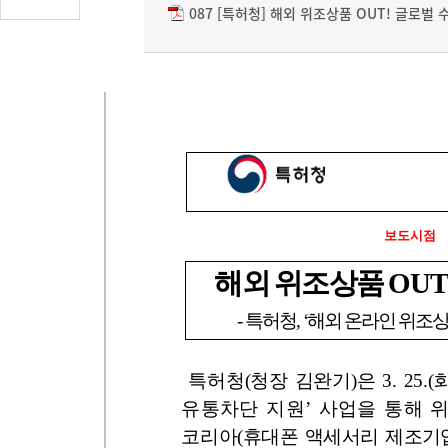
글
087 [특허청] 해외 위조상품 OUT! 글로벌
수
(클
릭
시
댓
글
로
이
동)