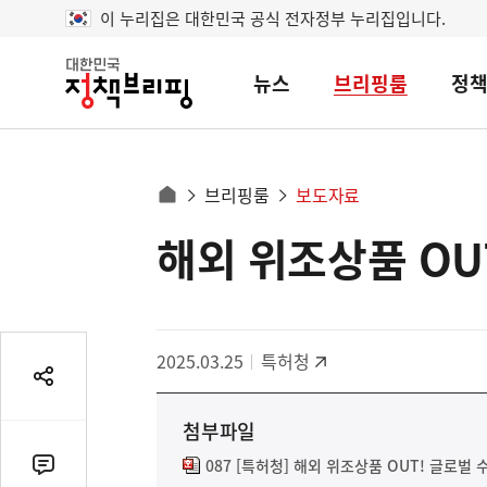
이 누리집은 대한민국 공식 전자정부 누리집입니다.
뉴스
브리핑룸
정
대
한
민
국
정
사
브리핑룸
보도자료
책
홈
브
이
으
해외 위조상품 OU
콘
리
트
로
핑
텐
이
츠
동
영
경
2025.03.25
특허청
역
로
공
유
첨부파일
열
기
087 [특허청] 해외 위조상품 OUT! 글로벌
댓