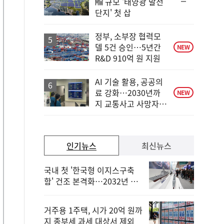
순
㎿ 규모 '태양광 발전
위
단지' 첫 삽
동
일
정부, 소부장 협력모
델 5건 승인…5년간
NEW
R&D 910억 원 지원
AI 기술 활용, 공공의
료 강화…2030년까
NEW
지 교통사고 사망자
30%↓
인기뉴스
최신뉴스
국내 첫 '한국형 이지스구축
함' 건조 본격화…2032년 해
군 인도
거주용 1주택, 시가 20억 원까
지 종부세 과세 대상서 제외