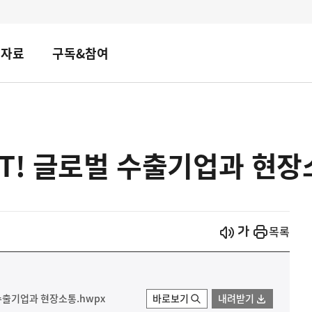
책자료
구독&참여
T! 글로벌 수출기업과 현장
시작
열기
목록
 수출기업과 현장소통.hwpx
바로보기
내려받기