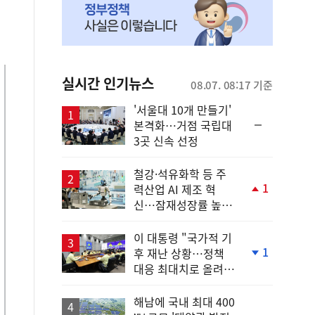
실시간 인기뉴스
08.07. 08:17 기준
'서울대 10개 만들기'
순
본격화…거점 국립대
위
3곳 신속 선정
동
일
철강·석유화학 등 주
1
력산업 AI 제조 혁
단
신…잠재성장률 높인
계
다
상
승
이 대통령 "국가적 기
1
후 재난 상황…정책
단
대응 최대치로 올려
계
야"
하
락
해남에 국내 최대 400