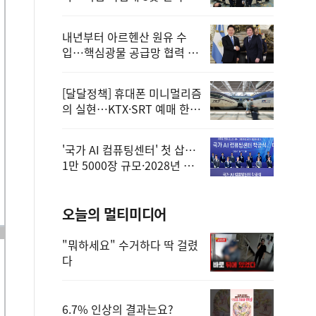
정
내년부터 아르헨산 원유 수
입…핵심광물 공급망 협력 체
계 마련
[달달정책] 휴대폰 미니멀리즘
의 실현…KTX·SRT 예매 한
번에 끝!
'국가 AI 컴퓨팅센터' 첫 삽…
1만 5000장 규모·2028년 완
공
오늘의 멀티미디어
"뭐하세요" 수거하다 딱 걸렸
다
6.7% 인상의 결과는요?