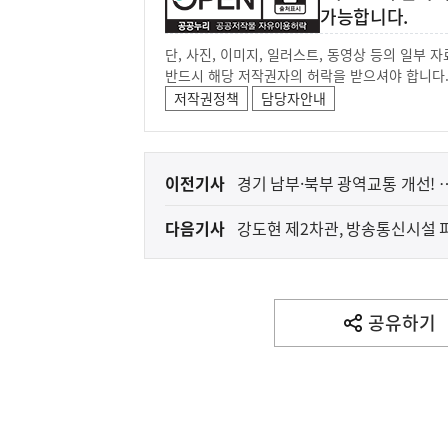
가능합니다.
단, 사진, 이미지, 일러스트, 동영상 등의 일부
반드시 해당 저작권자의 허락을 받으셔야 합니다
저작권정책
담당자안내
이
이전기사
경기 남부·북부 광역교통 개선! 
전
다음기사
강도현 제2차관, 방송통신시설 
다
음
기
사
공유하기
열
기
영
역