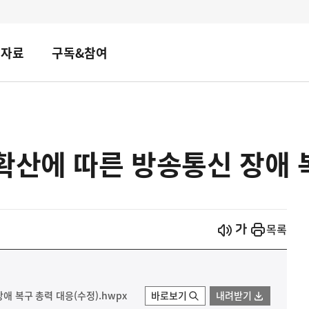
책자료
구독&참여
확산에 따른 방송통신 장애 
시작
열기
목록
장애 복구 총력 대응(수정).hwpx
바로보기
내려받기