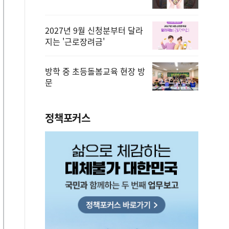
2027년 9월 신청분부터 달라
지는 '근로장려금'
방학 중 초등돌봄교육 현장 방
문
정책포커스