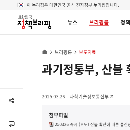
이 누리집은 대한민국 공식 전자정부 누리집입니다.
뉴스
브리핑룸
정
대
한
민
국
정
사
브리핑룸
보도자료
책
홈
브
이
으
과기정통부, 산불 
콘
리
트
로
핑
텐
이
츠
동
영
경
2025.03.26
과학기술정보통신부
역
로
공
유
첨부파일
열
기
250326 즉시 (보도) 산불 확산에 따른 통신
댓