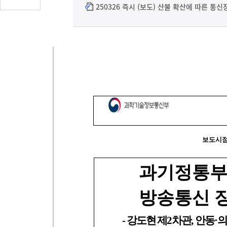
글
250326 즉시 (보도) 산불 확산에 따른 통신
수
(클
릭
시
댓
글
로
이
동)