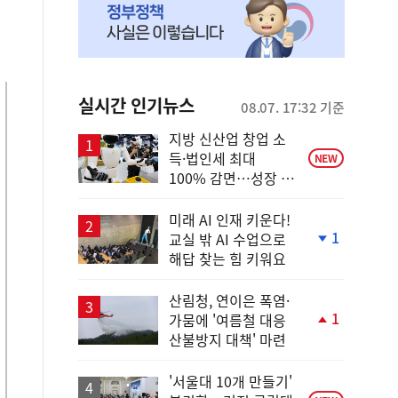
실시간 인기뉴스
08.07. 17:32 기준
지방 신산업 창업 소
득·법인세 최대
NEW
100% 감면…성장 지
원 강화
미래 AI 인재 키운다!
1
교실 밖 AI 수업으로
단
해답 찾는 힘 키워요
계
하
락
산림청, 연이은 폭염·
1
가뭄에 '여름철 대응
단
산불방지 대책' 마련
계
상
승
'서울대 10개 만들기'