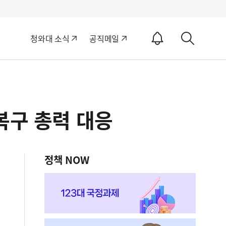
알
청와대 소식
공직메일
림
상
ON
세
검
색
복구 총력 대응
정책 NOW