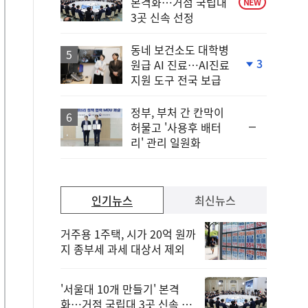
본격화…거점 국립대
NEW
3곳 신속 선정
동네 보건소도 대학병
3
원급 AI 진료…AI진료
단
지원 도구 전국 보급
계
하
락
정부, 부처 간 칸막이
순
허물고 '사용후 배터
위
리' 관리 일원화
동
일
인기뉴스
최신뉴스
거주용 1주택, 시가 20억 원까
지 종부세 과세 대상서 제외
'서울대 10개 만들기' 본격
화…거점 국립대 3곳 신속 선