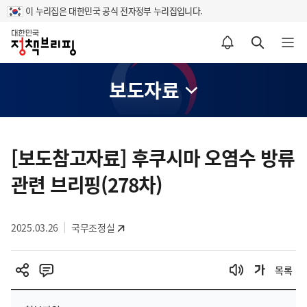
이 누리집은 대한민국 공식 전자정부 누리집입니다.
홈
알림설정 바로가기
검색 바로가기
메뉴 열기
보도자료
콘
텐
[보도참고자료] 후쿠시마 오염수 방류
츠
관련 브리핑(278차)
영
역
2025.03.26
국무조정실
목록