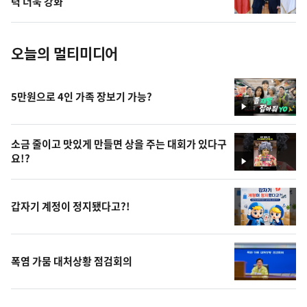
력 더욱 강화"
진
오늘의 멀티미디어
5만원으로 4인 가족 장보기 가능?
영
상
소금 줄이고 맛있게 만들면 상을 주는 대회가 있다구
요!?
영
상
갑자기 계정이 정지됐다고?!
폭염 가뭄 대처상황 점검회의