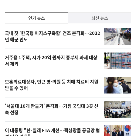
인
인기 뉴스
최신 뉴스
기,
인
기
최
국내 첫 '한국형 이지스구축함' 건조 본격화…2032
뉴
년 해군 인도
신,
스
오
거주용 1주택, 시가 20억 원까지 종부세 과세 대상
늘
서 제외
의
영
보훈의료대상자, 인근 병·의원 등 치매 치료비 지원
상
받을 수 있어
,
오
'서울대 10개 만들기' 본격화…거점 국립대 3곳 신
속 선정
늘
의
이 대통령 "한-칠레 FTA 개선…핵심광물 공급망 협
사