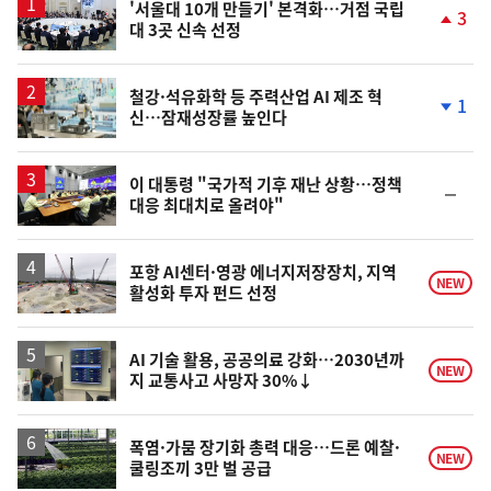
'서울대 10개 만들기' 본격화…거점 국립
3
대 3곳 신속 선정
단
계
상
승
철강·석유화학 등 주력산업 AI 제조 혁
1
신…잠재성장률 높인다
단
계
하
락
이 대통령 "국가적 기후 재난 상황…정책
순
대응 최대치로 올려야"
위
동
일
포항 AI센터·영광 에너지저장장치, 지역
NEW
활성화 투자 펀드 선정
AI 기술 활용, 공공의료 강화…2030년까
NEW
지 교통사고 사망자 30%↓
폭염·가뭄 장기화 총력 대응…드론 예찰·
NEW
쿨링조끼 3만 벌 공급