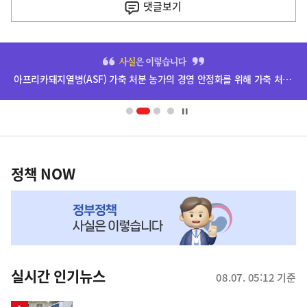
댓글
보기
기
사
히
단
아프리카돼지열병(ASF) 가축 처분 농가의 경영 안정화를 위해 가축 처분 보상금을 신속하게 지급하겠습니다.
배
너
영
정
역
책
정책 NOW
NOW,
MY
맞
춤
뉴
실시간 인기뉴스
08.07. 05:12 기준
스