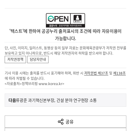
'텍스트'에 한하여 공공누리 출처표시의 조건에 따라 자유이용이
가능합니다.
단, 사진, 이미지, 일러스트, 동영상 등의 일부 자료는 문화체육관광부가 저작권 전부를
보유하고 있지 아니하므로, 반드시 해당 저작권자의 허락을 받으셔야 합니다.
저작권정책
담당자안내
기사 이용 시에는 출처를 반드시 표기해야 하며, 위반 시
저작권법 제37조
및
제138조
에 따라 처벌될 수 있습니다.
<자료출처=정책브리핑
www.korea.kr
>
이
기
다음
류광준 과기혁신본부장, 건설 분야 연구현장 소통
사
전
다
공유
열
음
기