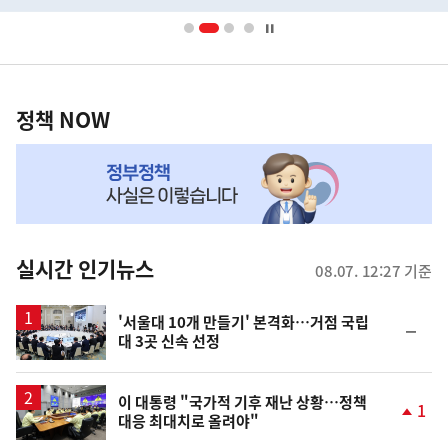
배
너
영
정
역
책
정책 NOW
NOW,
MY
맞
춤
뉴
실시간 인기뉴스
08.07. 12:27 기준
스
'서울대 10개 만들기' 본격화…거점 국립
순
대 3곳 신속 선정
위
동
일
이 대통령 "국가적 기후 재난 상황…정책
1
대응 최대치로 올려야"
단
계