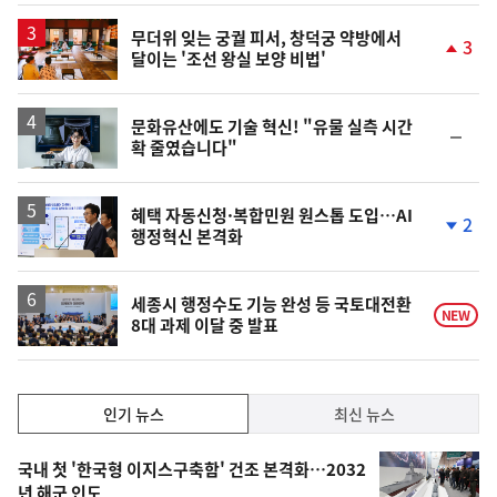
상
승
무더위 잊는 궁궐 피서, 창덕궁 약방에서
3
달이는 '조선 왕실 보양 비법'
단
계
상
승
문화유산에도 기술 혁신! "유물 실측 시간
순
확 줄였습니다"
위
동
일
혜택 자동신청·복합민원 원스톱 도입…AI
2
행정혁신 본격화
단
계
하
락
세종시 행정수도 기능 완성 등 국토대전환
NEW
8대 과제 이달 중 발표
인
인기 뉴스
최신 뉴스
기,
인
기
최
국내 첫 '한국형 이지스구축함' 건조 본격화…2032
뉴
년 해군 인도