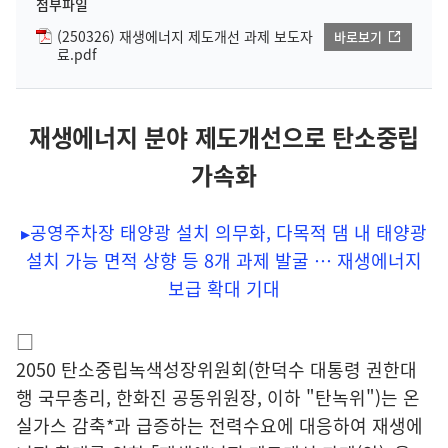
첨부파일
(250326) 재생에너지 제도개선 과제 보도자
바로보기
료.pdf
재생에너지 분야 제도개선으로 탄소중립
가속화
▸공영주차장 태양광 설치 의무화, 다목적 댐 내 태양광
설치 가능 면적 상향 등 8개 과제 발굴 … 재생에너지
보급 확대 기대
□
2050 탄소중립녹색성장위원회(한덕수 대통령 권한대
행 국무총리, 한화진 공동위원장, 이하 "탄녹위")는 온
실가스 감축*과 급증하는 전력수요에 대응하여 재생에