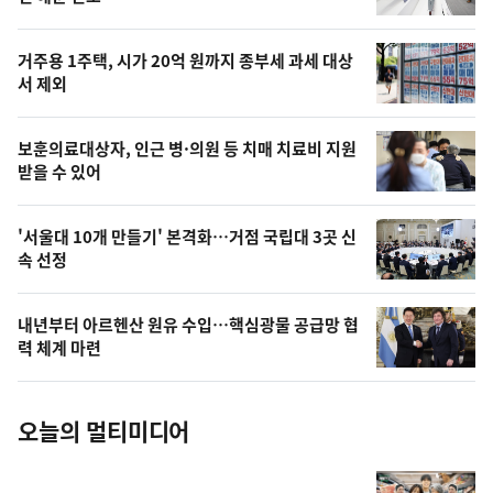
신,
스
오
거주용 1주택, 시가 20억 원까지 종부세 과세 대상
늘
서 제외
의
영
보훈의료대상자, 인근 병·의원 등 치매 치료비 지원
상
받을 수 있어
,
오
'서울대 10개 만들기' 본격화…거점 국립대 3곳 신
속 선정
늘
의
내년부터 아르헨산 원유 수입…핵심광물 공급망 협
사
력 체계 마련
진
오늘의 멀티미디어