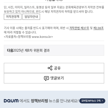
단, 사진, 이미지, 일러스트, 동영상 등의 일부 자료는 문화체육관광부가 저작권 전부를
보유하고 있지 아니하므로, 반드시 해당 저작권자의 허락을 받으셔야 합니다.
저작권정책
담당자안내
기사 이용 시에는 출처를 반드시 표기해야 하며, 위반 시
저작권법 제37조
및
제138조
에 따라 처벌될 수 있습니다.
<자료출처=정책브리핑
www.korea.kr
>
이
기
다음
2025년 제8차 위원회 결과
사
전
다
공유
열
음
기
댓글
보기
기
사
히
단