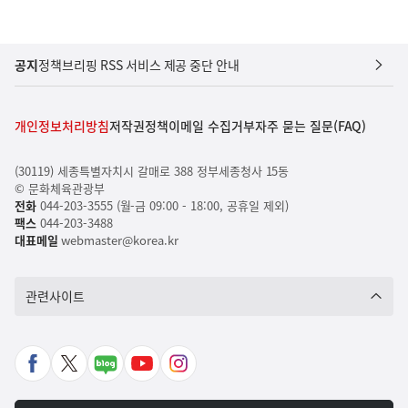
공지
정책브리핑 RSS 서비스 제공 중단 안내
개인정보처리방침
저작권정책
이메일 수집거부
자주 묻는 질문(FAQ)
(30119) 세종특별자치시 갈매로 388 정부세종청사 15동
© 문화체육관광부
전화
044-203-3555 (월-금 09:00 - 18:00, 공휴일 제외)
팩스
044-203-3488
대표메일
webmaster@korea.kr
관련사이트
페
X
네
유
인
이
바
이
튜
스