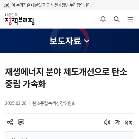
이 누리집은 대한민국 공식 전자정부 누리집입니다.
홈
알림설정 바로가기
검색 바로가기
메뉴 열기
보도자료
콘
텐
재생에너지 분야 제도개선으로 탄소
츠
중립 가속화
영
역
2025.03.26
탄소중립녹색성장위원회
목록