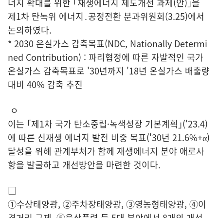
너지 확대를 위한 ｢재생에너지 제도개선 과제(안)｣을
제1차 탄녹위 에너지․공정전환 분과위원회(3.25)에서
논의하였다.
* 2030 온실가스 감축목표(NDC, Nationally Determi
ned Contribution) : 파리협정에 따른 자발적인 국가
온실가스 감축목표로 '30년까지 '18년 온실가스 배출량
대비 40% 감축 추진
ㅇ
이는 ｢제1차 국가 탄소중립·녹색성장 기본계획｣('23.4)
에 따른 신재생 에너지 발전 비중 목표('30년 21.6%+α)
달성을 위해 관계부처가 함께 재생에너지 분야 애로사
항을 발굴하고 개선방안을 마련한 것이다.
□
①수상태양광, ②주차장태양광, ③영농형태양광, ④이
격거리 규제, ⑤육상풍력 등 5대 분야에서 8개의 개선