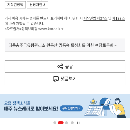
저작권정책
담당자안내
기사 이용 시에는 출처를 반드시 표기해야 하며, 위반 시
저작권법 제37조
및
제138조
에 따라 처벌될 수 있습니다.
<자료출처=정책브리핑
www.korea.kr
>
이
기
다음
충주국유림관리소 원통산 명품숲 활성화를 위한 현장토론회 개최
사
전
다
공유
열
음
기
댓글
보기
기
사
히
단
배
너