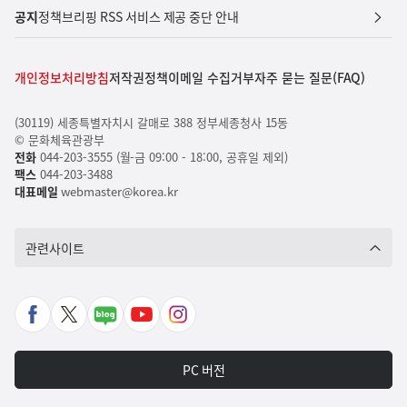
공지
정책브리핑 RSS 서비스 제공 중단 안내
개인정보처리방침
저작권정책
이메일 수집거부
자주 묻는 질문(FAQ)
(30119) 세종특별자치시 갈매로 388 정부세종청사 15동
© 문화체육관광부
전화
044-203-3555 (월-금 09:00 - 18:00, 공휴일 제외)
팩스
044-203-3488
대표메일
webmaster@korea.kr
관련사이트
페
X
네
유
인
이
바
이
튜
스
스
로
버
브
타
PC 버전
북
가
포
바
그
바
기
스
로
램