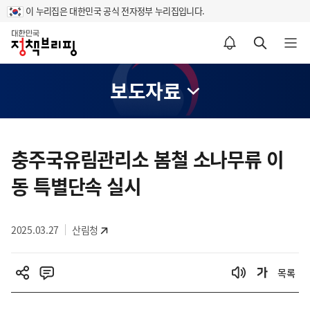
이 누리집은 대한민국 공식 전자정부 누리집입니다.
홈
알림설정 바로가기
검색 바로가기
메뉴 열기
보도자료
콘
텐
충주국유림관리소 봄철 소나무류 이
츠
동 특별단속 실시
영
역
2025.03.27
산림청
목록