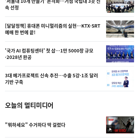
'서울대 10개 만들기' 본격화…거점 국립대 3곳 신
늘
속 선정
의
영
[달달정책] 휴대폰 미니멀리즘의 실현…KTX·SRT
상
예매 한 번에 끝!
,
오
'국가 AI 컴퓨팅센터' 첫 삽…1만 5000장 규모
·2028년 완공
늘
의
3대 메가프로젝트 신속 추진…수출 5강·1조 달러
사
기반 구축
진
오늘의 멀티미디어
"뭐하세요" 수거하다 딱 걸렸다
영
상