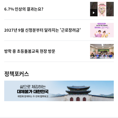
6.7% 인상의 결과는요?
영
상
2027년 9월 신청분부터 달라지는 '근로장려금'
방학 중 초등돌봄교육 현장 방문
정책포커스