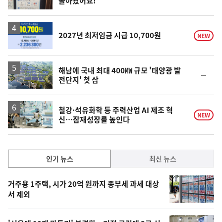
돌아왔어요!
단
계
하
락
2027년 최저임금 시급 10,700원
NEW
해남에 국내 최대 400㎿ 규모 '태양광 발
순
전단지' 첫 삽
위
동
일
철강·석유화학 등 주력산업 AI 제조 혁
NEW
신…잠재성장률 높인다
인
인기 뉴스
최신 뉴스
기,
인
기
최
거주용 1주택, 시가 20억 원까지 종부세 과세 대상
뉴
서 제외
신,
스
오