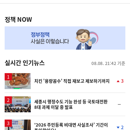
영
정
역
책
정책 NOW
NOW,
MY
맞
춤
뉴
실시간 인기뉴스
08.08. 21:42 기준
스
3
치킨 '용량꼼수' 직접 재보고 제보하기까지
단
계
상
승
세종시 행정수도 기능 완성 등 국토대전환
순
8대 과제 이달 중 발표
위
동
일
'2026 주민등록 비대면 사실조사' 기간이
2