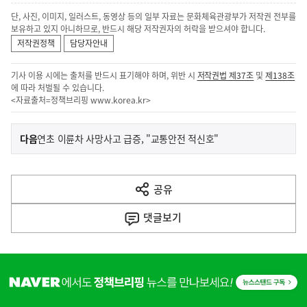
단, 사진, 이미지, 일러스트, 동영상 등의 일부 자료는 문화체육관광부가 저작권 전부를
보유하고 있지 아니하므로, 반드시 해당 저작권자의 허락을 받으셔야 합니다.
저작권정책
담당자안내
기사 이용 시에는 출처를 반드시 표기해야 하며, 위반 시
저작권법 제37조
및
제138조
에 따라 처벌될 수 있습니다.
<자료출처=정책브리핑
www.korea.kr
>
이
기
다음
연초 이륜차 사망사고 급증, "교통안전 적신호"
사
전
다
공유
열
음
기
댓글
보기
기
사
히
단
배