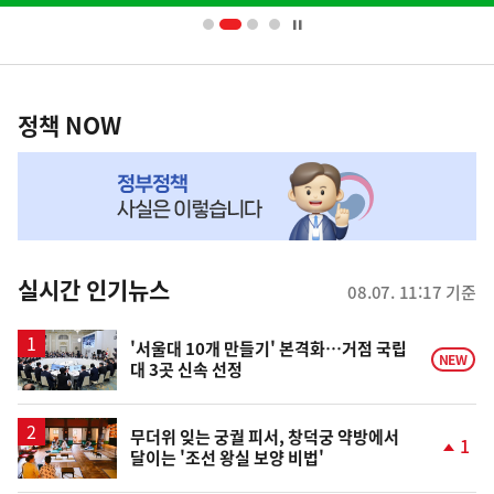
너
영
정
역
책
정책 NOW
NOW,
MY
맞
춤
뉴
실시간 인기뉴스
08.07. 11:17 기준
스
'서울대 10개 만들기' 본격화…거점 국립
NEW
대 3곳 신속 선정
무더위 잊는 궁궐 피서, 창덕궁 약방에서
1
달이는 '조선 왕실 보양 비법'
단
계