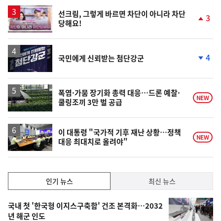
상
승
영
선크림, 그렇게 바르면 차단이 아니라 차단
3
당해요!
상
단
계
상
승
4
국민에게 신뢰받는 첨단강군
단
계
하
락
폭염·가뭄 장기화 총력 대응…드론 예찰·
NEW
쿨링조끼 3만 벌 공급
이 대통령 "국가적 기후 재난 상황…정책
NEW
대응 최대치로 올려야"
인
인기 뉴스
최신 뉴스
기,
인
기
최
국내 첫 '한국형 이지스구축함' 건조 본격화…2032
뉴
년 해군 인도