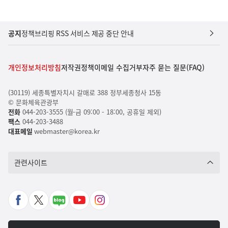
공지
정책브리핑 RSS 서비스 제공 중단 안내
개인정보처리방침
저작권정책
이메일 수집거부
자주 묻는 질문(FAQ)
(30119) 세종특별자치시 갈매로 388 정부세종청사 15동
© 문화체육관광부
전화
044-203-3555 (월-금 09:00 - 18:00, 공휴일 제외)
팩스
044-203-3488
대표메일
webmaster@korea.kr
관련사이트
페
X
네
유
인
이
바
이
튜
스
스
로
버
브
타