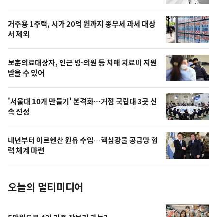
신,
스
오
거주용 1주택, 시가 20억 원까지 종부세 과세 대상
늘
서 제외
의
영
보훈의료대상자, 인근 병·의원 등 치매 치료비 지원
상
받을 수 있어
,
오
'서울대 10개 만들기' 본격화…거점 국립대 3곳 신
속 선정
늘
의
내년부터 아르헨산 원유 수입…핵심광물 공급망 협
사
력 체계 마련
진
오늘의 멀티미디어