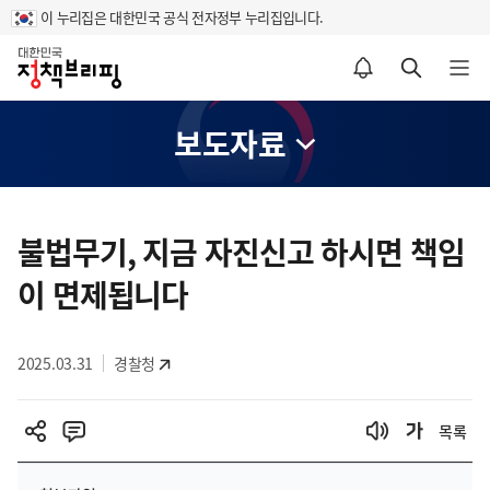
이 누리집은 대한민국 공식 전자정부 누리집입니다.
홈
알림설정 바로가기
검색 바로가기
메뉴 열기
보도자료
콘
텐
불법무기, 지금 자진신고 하시면 책임
츠
이 면제됩니다
영
역
2025.03.31
경찰청
목록