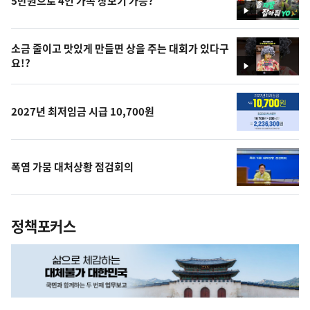
5만원으로 4인 가족 장보기 가능?
영
상
소금 줄이고 맛있게 만들면 상을 주는 대회가 있다구
요!?
영
상
2027년 최저임금 시급 10,700원
폭염 가뭄 대처상황 점검회의
정책포커스