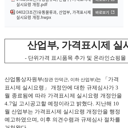
실시요령 개정.pdf
0402(3조간)유통물류과, 산업부, 가격표시제
바로보기
실시요령 개정.hwpx
산업부
,
가격표시제 실
-
단위가격 표시품목 추가 및 온라인쇼핑
산업통상자원부
는
「
가격
(
장관 안덕근
,
이하 산업부
)
표시제 실시요령
」
개정안에
대한 규제심사가
3
월 종료됨에 따라 가격표시제 실시요령 개정안을
4.7
일 고시
공고할 예정이라고 밝혔다
.
지난해
10
월 산업부는 가격표시제 실시요령 개정안을 행정
예고하였으며
,
이후 의견수렴과 규제심사 절차를
거쳐왔다
.