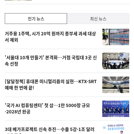
인
인기 뉴스
최신 뉴스
기,
인
기
최
거주용 1주택, 시가 20억 원까지 종부세 과세 대상
뉴
서 제외
신,
스
오
'서울대 10개 만들기' 본격화…거점 국립대 3곳 신
늘
속 선정
의
영
[달달정책] 휴대폰 미니멀리즘의 실현…KTX·SRT
상
예매 한 번에 끝!
,
오
'국가 AI 컴퓨팅센터' 첫 삽…1만 5000장 규모
·2028년 완공
늘
의
3대 메가프로젝트 신속 추진…수출 5강·1조 달러
사