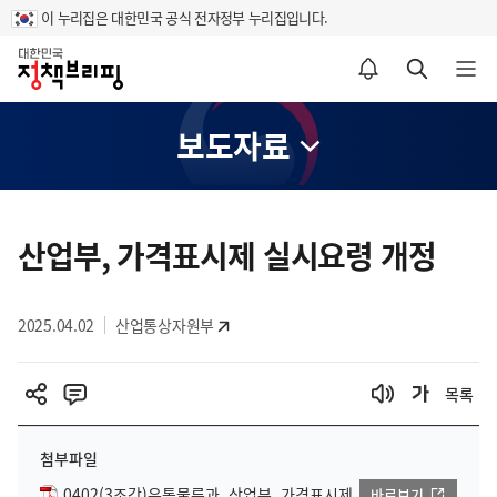
이 누리집은 대한민국 공식 전자정부 누리집입니다.
홈
알림설정 바로가기
검색 바로가기
메뉴 열기
보도자료
콘
텐
산업부, 가격표시제 실시요령 개정
츠
영
2025.04.02
산업통상자원부
역
목록
첨부파일
0402(3조간)유통물류과, 산업부, 가격표시제
바로보기