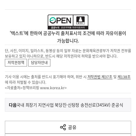
'텍스트'에 한하여 공공누리 출처표시의 조건에 따라 자유이용이
가능합니다.
단, 사진, 이미지, 일러스트, 동영상 등의 일부 자료는 문화체육관광부가 저작권 전부를
보유하고 있지 아니하므로, 반드시 해당 저작권자의 허락을 받으셔야 합니다.
저작권정책
담당자안내
기사 이용 시에는 출처를 반드시 표기해야 하며, 위반 시
저작권법 제37조
및
제138조
에 따라 처벌될 수 있습니다.
<자료출처=정책브리핑
www.korea.kr
>
이
기
다음
국내 최장기 지연사업 북당진-신탕정 송전선로(345kV) 준공식
사
전
다
공유
열
음