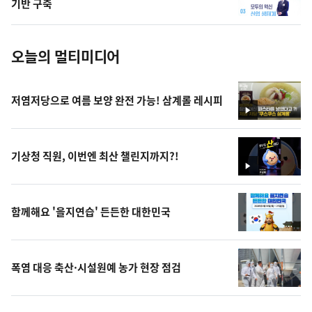
기반 구축
진
오늘의 멀티미디어
저염저당으로 여름 보양 완전 가능! 삼계롤 레시피
영
상
기상청 직원, 이번엔 최산 챌린지까지?!
영
상
함께해요 '을지연습' 든든한 대한민국
폭염 대응 축산·시설원예 농가 현장 점검