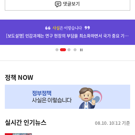
기
댓글
보기
기
사
히
단
[보도설명] 민감과제는 연구 현장의 부담을 최소화하면서 국가 중요 기술을 보호하기 위한 제도입니다.(한국경제)
배
너
영
정
역
책
정책 NOW
NOW,
MY
맞
춤
뉴
실시간 인기뉴스
08.10. 10:12 기준
스