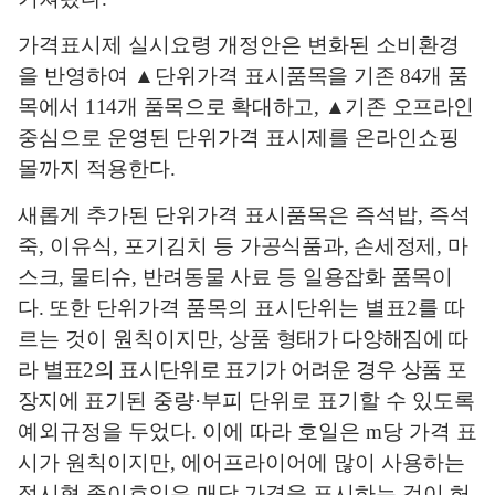
가격표시제 실시요령 개정안은 변화된 소비환경
을 반영하여
▲
단위
가격
표시품목을 기존
84
개 품
목에서
114
개 품목으로 확대하고
,
▲
기존
오프라인
중심으로 운영된 단위가격 표시제를 온라인쇼핑
몰까지 적용한다
.
새롭게 추가된 단위가격 표시품목은 즉석밥
,
즉석
죽
,
이유식
,
포기김치 등
가공식품과
,
손세정제
,
마
스크
,
물티슈
,
반려동물 사료 등 일용잡화 품목이
다
.
또한 단위가격 품목의 표시단위는 별표
2
를 따
르는 것이 원칙이지만
,
상품
형태가 다양해짐에 따
라 별표
2
의 표시단위로 표기가 어려운 경우 상품 포
장지에
표기된 중량
·
부피 단위로 표기할 수 있도록
예외규정을 두었다
.
이에 따라 호일은
m
당 가격 표
시가 원칙이지만
,
에어프라이어에 많이 사용하는
접시형 종이호일은 매당 가격을 표시하는 것이 허