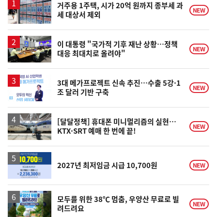
거주용 1주택, 시가 20억 원까지 종부세 과
NEW
세 대상서 제외
이 대통령 "국가적 기후 재난 상황…정책
NEW
대응 최대치로 올려야"
3대 메가프로젝트 신속 추진…수출 5강·1
NEW
조 달러 기반 구축
[달달정책] 휴대폰 미니멀리즘의 실현…
NEW
KTX·SRT 예매 한 번에 끝!
2027년 최저임금 시급 10,700원
NEW
모두를 위한 38℃ 멈춤, 우양산 무료로 빌
NEW
려드려요