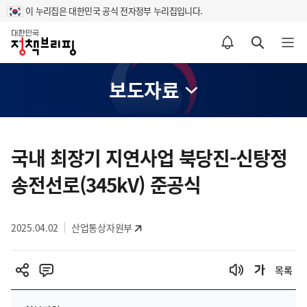
이 누리집은 대한민국 공식 전자정부 누리집입니다.
홈
알림설정 바로가기
검색 바로가기
메뉴 열기
보도자료
콘
텐
국내 최장기 지연사업 북당진-신탕정
츠
송전선로(345kV) 준공식
영
역
2025.04.02
산업통상자원부
목록