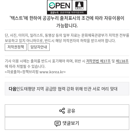
'텍스트'에 한하여 공공누리 출처표시의 조건에 따라 자유이용이
가능합니다.
단, 사진, 이미지, 일러스트, 동영상 등의 일부 자료는 문화체육관광부가 저작권 전부를
보유하고 있지 아니하므로, 반드시 해당 저작권자의 허락을 받으셔야 합니다.
저작권정책
담당자안내
기사 이용 시에는 출처를 반드시 표기해야 하며, 위반 시
저작권법 제37조
및
제138조
에 따라 처벌될 수 있습니다.
<자료출처=정책브리핑
www.korea.kr
>
이
기
다음
인도태평양 지역 공급망 협력 강화 위해 민관 서로 머리 맞대
사
전
다
공유
열
음
기
댓글
보기
기