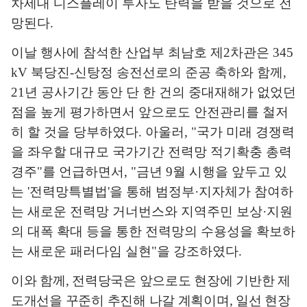
차세대 디스플레이 투자도 탄력을 받을 것으로 전
망된다
.
이날 행사에 참석한 산업부 최남호 제
2
차관은
345
kV
북당진
-
신탕정 송전선로의 준공 축하와 함께
,
21
년 공사기간 동안 단 한 건의 중대재해가 없었던
점을 높게 평가하면서 앞으로도 안전관리를 철저
히 할 것을 당부하였다
.
아울러
, "
국가 미래 경쟁력
을 좌우할 대규모 국가기간 전력망 적기확충 총력
경주
"
를 언급하면서
, "
금년
9
월 시행을 앞두고 있
는
'
전력망특별법
'
을 통해 범정부
·
지자체가 참여하
는 새로운 전력망 거너번스와 지역주민 보상
·
지원
의 대폭 확대 등을 통한 전력망의 수용성을 확보하
는 새로운 패러다임 실현
"
을 강조하였다
.
이와 함께
,
전력당국은 앞으로도 현장에 기반한 제
도개선을 꾸준히 추진해 나갈 계획이며
,
일선 현장