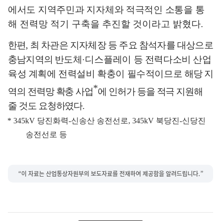
에서도 지역주민과 지자체와 적극적인 소통을
통
해 전력망 적기 구축을 추진할 것이라고 밝혔다
.
한편
,
최 차관은 지자체장 등 주요 참석자를 대상으로
충남지역의 반도체
·
디스플
레이 등 전력다소비 산업
육성 계획에 전력설비 확충이 필수적이므로
해당
지
*
역의 전력망 확충 사업
에 인허가 등을 적극 지원해
줄 것도 요청하였다
.
* 345kV
당진화력
-
신송산 송전선로
, 345kV
북당진
-
신당진
송전선로 등
“이 자료는 산업통상자원부의 보도자료를 전재하여 제공함을 알려드립니다.”