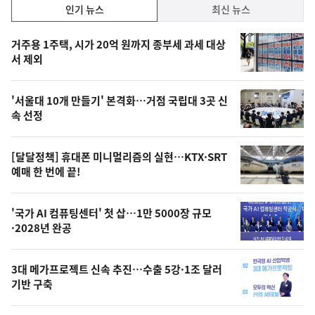
인
인기 뉴스
최신 뉴스
기,
인
기
최
거주용 1주택, 시가 20억 원까지 종부세 과세 대상
뉴
서 제외
신,
스
오
'서울대 10개 만들기' 본격화…거점 국립대 3곳 신
늘
속 선정
의
영
[달달정책] 휴대폰 미니멀리즘의 실현…KTX·SRT
상
예매 한 번에 끝!
,
오
'국가 AI 컴퓨팅센터' 첫 삽…1만 5000장 규모
·2028년 완공
늘
의
3대 메가프로젝트 신속 추진…수출 5강·1조 달러
사
기반 구축
진