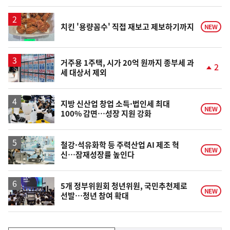
동
일
치킨 '용량꼼수' 직접 재보고 제보하기까지
NEW
거주용 1주택, 시가 20억 원까지 종부세 과
2
세 대상서 제외
단
계
상
승
지방 신산업 창업 소득·법인세 최대
NEW
100% 감면…성장 지원 강화
철강·석유화학 등 주력산업 AI 제조 혁
NEW
신…잠재성장률 높인다
5개 정부위원회 청년위원, 국민추천제로
NEW
선발…청년 참여 확대