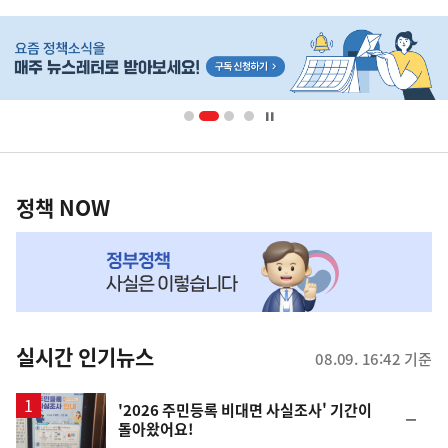
사
히
단
배
너
영
정
역
책
정책 NOW
NOW,
MY
맞
춤
뉴
실시간 인기뉴스
08.09. 16:42 기준
스
'2026 주민등록 비대면 사실조사' 기간이
순
돌아왔어요!
위