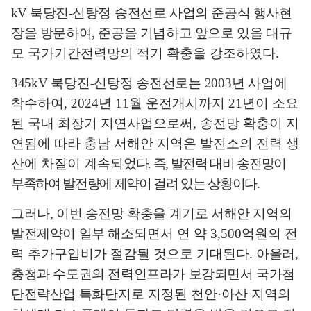
kV
북당진
-
신탕정
송
전선로 사업의 준공식 행사현
장을 방문하여
,
준공을 기념하고 앞으로 있을
대규
모 국가기간전력망의 적기 확충을 강조하였다
.
345kV
북당진
-
신탕정 송전선로는
2003
년 사업에
착수하여
, 2024
년
11
월 운전개시까지
21
년이 소요
된 국내 최장기 지연사업으로써
,
송전망 확충이 지
연됨에 따라 충남 서해안 지역은 발전소의 전력 생
산에 차질이 계속되
었다
.
즉
,
발전력 대비 송전망이
부족하여 발전량에 제약이 걸려 있는 상황이다
.
그러나
,
이번 송전망 확충을 계기로 서해안 지역의
발전제약이 일부 해소
되면서 연 약
3,500
억원의 전
력 추가구입비가 절감될 것으로 기대된다
.
아울러
,
충청과 수도권의 전력인프라가 보강되면서 국가첨
단전략산업 특화
단지로 지정된 천안
·
아산 지역의