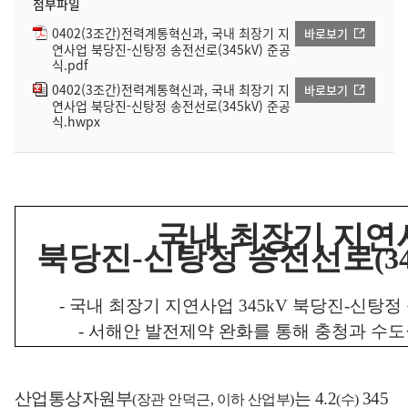
첨부파일
0402(3조간)전력계통혁신과, 국내 최장기 지
바로보기
연사업 북당진-신탕정 송전선로(345kV) 준공
식.pdf
0402(3조간)전력계통혁신과, 국내 최장기 지
바로보기
연사업 북당진-신탕정 송전선로(345kV) 준공
식.hwpx
국내 최장기 지연
북당진
-
신탕정 송전선로
(3
-
국내 최장기 지연사업
345kV
북당진
-
신탕정
-
서해안 발전제약 완화를 통해 충청과 수
산업통상자원부
는
4.2
345
(
장관 안덕근
,
이하 산업부
)
(
수
)