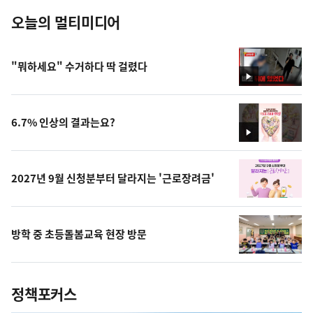
오늘의 멀티미디어
"뭐하세요" 수거하다 딱 걸렸다
영
상
6.7% 인상의 결과는요?
영
상
2027년 9월 신청분부터 달라지는 '근로장려금'
방학 중 초등돌봄교육 현장 방문
정책포커스