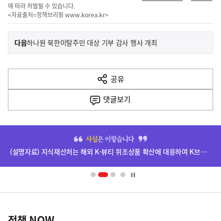
에 따라 처벌될 수 있습니다.
<자료출처=정책브리핑
www.korea.kr
>
이
기
다음
하나원 북한이탈주민 대상 기부 감사 행사 개최
사
전
다
공유
열
음
기
댓글
보기
기
사
히
단
(설명자료) 지식재산처는 해외 K-뷰티 위조상품 확산에 대응하여 K브랜드 정부인증, 유통차단, 국제공조까지 K-브랜드 보호를 강화하고 있습니다.
배
너
영
정
역
책
정책 NOW