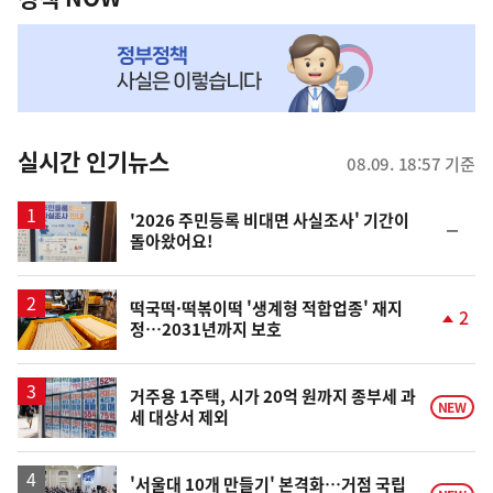
NOW,
MY
맞
춤
뉴
실시간 인기뉴스
08.09. 18:57 기준
스
'2026 주민등록 비대면 사실조사' 기간이
순
돌아왔어요!
위
동
일
떡국떡·떡볶이떡 '생계형 적합업종' 재지
2
정…2031년까지 보호
단
계
상
승
거주용 1주택, 시가 20억 원까지 종부세 과
NEW
세 대상서 제외
'서울대 10개 만들기' 본격화…거점 국립