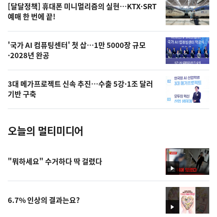
영
[달달정책] 휴대폰 미니멀리즘의 실현…KTX·SRT
상
예매 한 번에 끝!
,
오
'국가 AI 컴퓨팅센터' 첫 삽…1만 5000장 규모
·2028년 완공
늘
의
3대 메가프로젝트 신속 추진…수출 5강·1조 달러
사
기반 구축
진
오늘의 멀티미디어
"뭐하세요" 수거하다 딱 걸렸다
영
상
6.7% 인상의 결과는요?
영