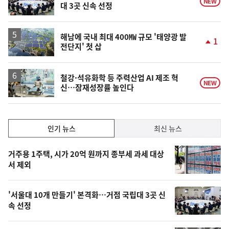
NEW
대 3곳 신속 선정
해남에 국내 최대 400㎿ 규모 '태양광 발
1
전단지' 첫 삽
단
계
상
승
철강·석유화학 등 주력산업 AI 제조 혁
NEW
신…잠재성장률 높인다
인
인기 뉴스
최신 뉴스
기,
인
기
최
거주용 1주택, 시가 20억 원까지 종부세 과세 대상
뉴
서 제외
신,
스
오
'서울대 10개 만들기' 본격화…거점 국립대 3곳 신
늘
속 선정
의