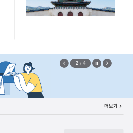
정지
이
다
2
/
4
전
음
보
보
기
기
공지사항
더보기