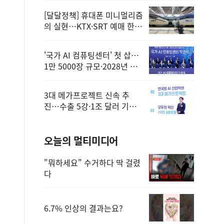
[달달정책] 휴대폰 미니멀리즘
의 실현…KTX·SRT 예매 한
번에 끝!
'국가 AI 컴퓨팅센터' 첫 삽…
1만 5000장 규모·2028년 완
공
3대 메가프로젝트 신속 추
진…수출 5강·1조 달러 기반
구축
오늘의 멀티미디어
"뭐하세요" 수거하다 딱 걸렸
다
6.7% 인상의 결과는요?