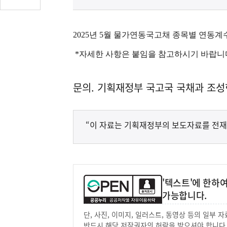
글
수
(클
2025년 5월 물가연동국고채 종목별 연
릭
시
*자세한 사항은 붙임을 참고하시기 바랍니
댓
글
문의. 기획재정부 국고국 국채과 조성현 (
로
이
동)
“이 자료는 기획재정부의 보도자료를 전재
'텍스트'에 한하
가능합니다.
단, 사진, 이미지, 일러스트, 동영상 등의 일부
반드시 해당 저작권자의 허락을 받으셔야 합니다