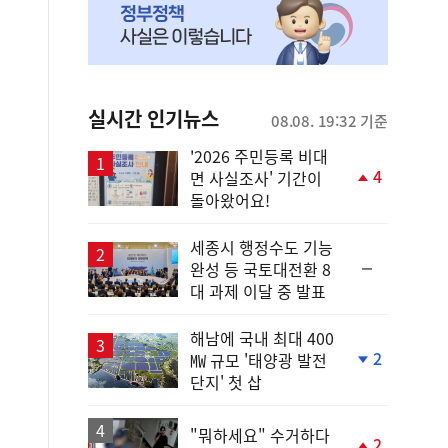
실시간 인기뉴스
08.08. 19:32 기준
'2026 주민등록 비대
4
면 사실조사' 기간이
단
돌아왔어요!
계
상
승
세종시 행정수도 기능
순
완성 등 국토대전환 8
위
대 과제 이달 중 발표
동
일
해남에 국내 최대 400
2
㎿ 규모 '태양광 발전
단
단지' 첫 삽
계
하
락
"뭐하세요" 수거하다
2