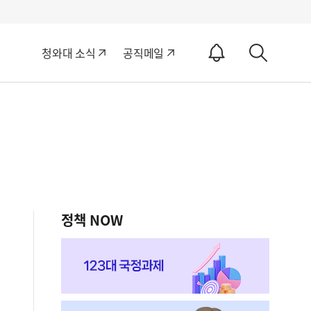
알
청와대 소식
공직메일
림
상
ON
세
검
색
정책 NOW