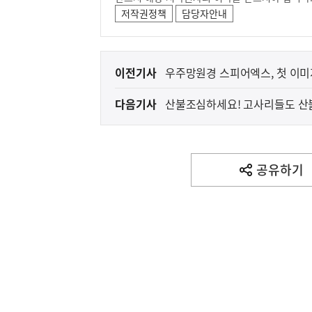
저작권정책
담당자안내
이
이전기사
우주망원경 스피어엑스, 첫 이미지(Fi
전
다음기사
산불조심하세요! 고사리들도 산불예방 교육 받아요 - 미래
다
유아숲에서 배워요 -
음
기
사
공유하기
열
기
영
역