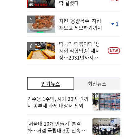
딱 걸렸다
단
계
상
승
치킨 '용량꼼수' 직접
1
재보고 제보하기까지
단
계
하
떡국떡·떡볶이떡 '생
락
계형 적합업종' 재지
NEW
정…2031년까지 보
호
인기뉴스
최신뉴스
거주용 1주택, 시가 20억 원까
지 종부세 과세 대상서 제외
'서울대 10개 만들기' 본격
화…거점 국립대 3곳 신속 선
정