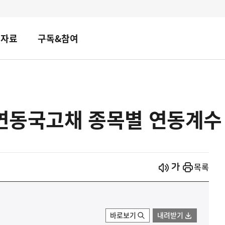
책자료
구독&참여
가연동국고채 종목별 연동계수
시작
열기
목록
바로보기
내려받기