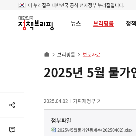
이 누리집은 대한민국 공식 전자정부 누리집입니다.
뉴스
브리핑룸
정
대
한
민
국
정
사
브리핑룸
보도자료
책
홈
브
이
으
2025년 5월 물
콘
리
트
로
핑
텐
이
츠
동
영
경
2025.04.02
기획재정부
역
로
공
유
첨부파일
열
기
2025년5월물가연동계수(20250402).xlsx
댓