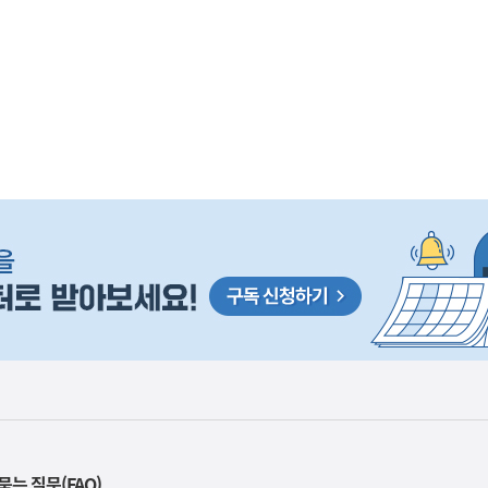
이
렇
습
니
다
묻는 질문(FAQ)