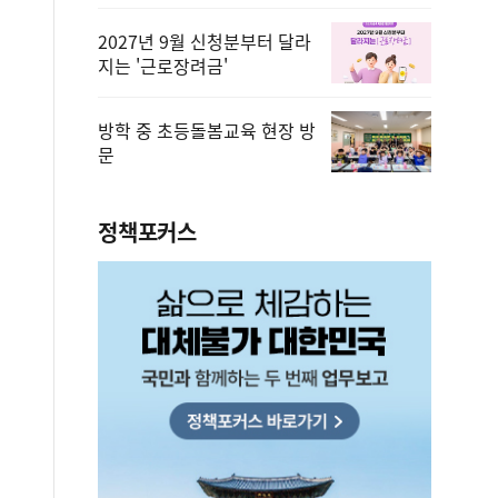
2027년 9월 신청분부터 달라
지는 '근로장려금'
방학 중 초등돌봄교육 현장 방
문
정책포커스
법무부에 개선 요청" 관련
2026.08.08