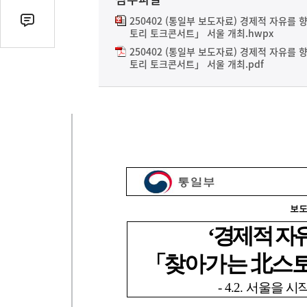
열
기
250402 (통일부 보도자료) 경제적 자유를
댓
토리 토크콘서트」 서울 개최.hwpx
글
250402 (통일부 보도자료) 경제적 자유를
수
토리 토크콘서트」 서울 개최.pdf
(클
릭
시
댓
글
로
이
동)