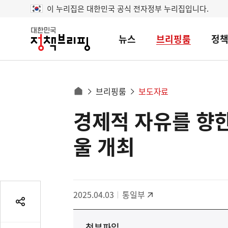
이 누리집은 대한민국 공식 전자정부 누리집입니다.
뉴스
브리핑룸
정
대
한
민
국
정
사
브리핑룸
보도자료
책
홈
브
이
으
경제적 자유를 향
콘
리
트
로
핑
텐
이
울 개최
츠
동
영
경
역
로
2025.04.03
통일부
공
유
첨부파일