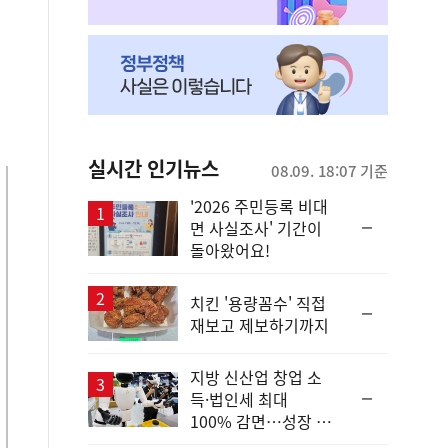
실시간 인기뉴스
08.09. 18:07 기준
'2026 주민등록 비대
순
면 사실조사' 기간이
위
돌아왔어요!
동
일
치킨 '용량꼼수' 직접
순
재보고 제보하기까지
위
동
일
지방 신산업 창업 소
순
득·법인세 최대
위
100% 감면…성장 지
동
원 강화
일