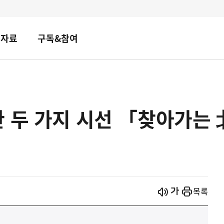
책자료
구독&참여
한 두 가지 시선 「찾아가는
시작
열기
목록