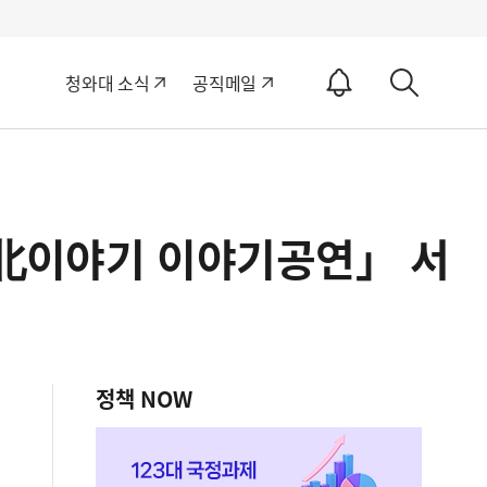
알
청와대 소식
공직메일
림
상
ON
세
검
색
 北이야기 이야기공연」 서
정책 NOW