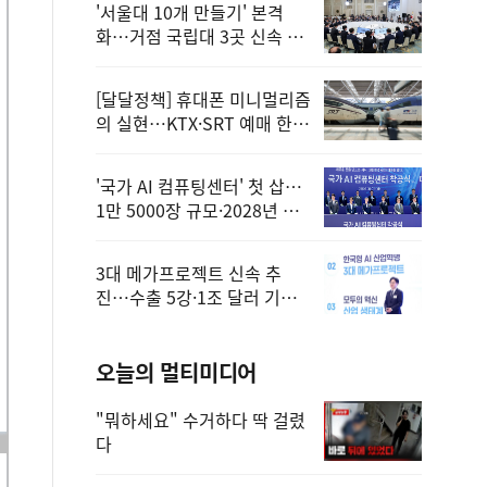
'서울대 10개 만들기' 본격
화…거점 국립대 3곳 신속 선
정
[달달정책] 휴대폰 미니멀리즘
의 실현…KTX·SRT 예매 한
번에 끝!
'국가 AI 컴퓨팅센터' 첫 삽…
1만 5000장 규모·2028년 완
공
3대 메가프로젝트 신속 추
진…수출 5강·1조 달러 기반
구축
오늘의 멀티미디어
"뭐하세요" 수거하다 딱 걸렸
다