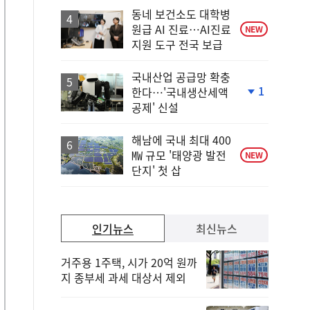
동네 보건소도 대학병
원급 AI 진료…AI진료
NEW
지원 도구 전국 보급
국내산업 공급망 확충
1
한다…'국내생산세액
단
공제' 신설
계
하
락
해남에 국내 최대 400
㎿ 규모 '태양광 발전
NEW
단지' 첫 삽
인기뉴스
최신뉴스
거주용 1주택, 시가 20억 원까
지 종부세 과세 대상서 제외