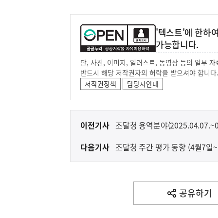
'텍스트'에 한하
가능합니다.
단, 사진, 이미지, 일러스트, 동영상 등의 일부
반드시 해당 저작권자의 허락을 받으셔야 합니다
저작권정책
담당자안내
이
이전기사
조달청 용역분야(2025.04.07.~0
전
다음기사
조달청 주간 평가 동향 (4월7일~
다
음
기
사
공유하기
열
기
영