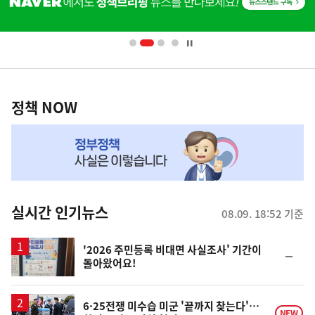
단
배
너
영
정
역
책
정책 NOW
NOW,
MY
맞
춤
뉴
실시간 인기뉴스
08.09. 18:52 기준
스
'2026 주민등록 비대면 사실조사' 기간이
순
돌아왔어요!
위
동
일
6·25전쟁 미수습 미군 '끝까지 찾는다'…
NEW