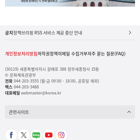
공지
정책브리핑 RSS 서비스 제공 중단 안내
개인정보처리방침
저작권정책
이메일 수집거부
자주 묻는 질문(FAQ)
(30119) 세종특별자치시 갈매로 388 정부세종청사 15동
© 문화체육관광부
전화
044-203-3555 (월-금 09:00 - 18:00, 공휴일 제외)
팩스
044-203-3488
대표메일
webmaster@korea.kr
관련사이트
페
X
네
유
인