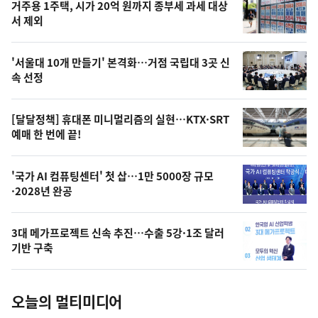
기
최
거주용 1주택, 시가 20억 원까지 종부세 과세 대상
뉴
서 제외
신,
스
오
'서울대 10개 만들기' 본격화…거점 국립대 3곳 신
늘
속 선정
의
영
[달달정책] 휴대폰 미니멀리즘의 실현…KTX·SRT
상
예매 한 번에 끝!
,
오
'국가 AI 컴퓨팅센터' 첫 삽…1만 5000장 규모
·2028년 완공
늘
의
3대 메가프로젝트 신속 추진…수출 5강·1조 달러
사
기반 구축
진
오늘의 멀티미디어