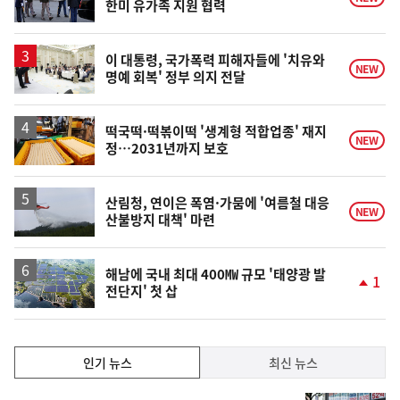
한미 유가족 지원 협력
이 대통령, 국가폭력 피해자들에 '치유와
NEW
명예 회복' 정부 의지 전달
떡국떡·떡볶이떡 '생계형 적합업종' 재지
NEW
정…2031년까지 보호
산림청, 연이은 폭염·가뭄에 '여름철 대응
NEW
산불방지 대책' 마련
해남에 국내 최대 400㎿ 규모 '태양광 발
1
전단지' 첫 삽
단
계
상
승
인
인기 뉴스
최신 뉴스
기,
인