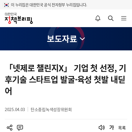
이 누리집은 대한민국 공식 전자정부 누리집입니다.
홈
알림설정 바로가기
검색 바로가기
메뉴 열기
보도자료
콘
텐
「넷제로 챌린지X」 기업 첫 선정, 기
츠
후기술 스타트업 발굴·육성 첫발 내딛
영
역
어
2025.04.03
탄소중립녹색성장위원회
목록