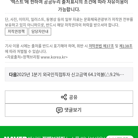
'텍스트'에 한하여 공공누리 출처표시의 조건에 따라 자유이용이
가능합니다.
단, 사진, 이미지, 일러스트, 동영상 등의 일부 자료는 문화체육관광부가 저작권 전부를
보유하고 있지 아니하므로, 반드시 해당 저작권자의 허락을 받으셔야 합니다.
저작권정책
담당자안내
기사 이용 시에는 출처를 반드시 표기해야 하며, 위반 시
저작권법 제37조
및
제138조
에 따라 처벌될 수 있습니다.
<자료출처=정책브리핑
www.korea.kr
>
이
기
다음
2025년 1분기 외국인직접투자 신고금액 64.1억불(△9.2%), 도착금액 35.1억불(+26.4%)
사
전
다
공유
열
음
기
댓글
보기
기
사
히