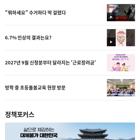
"뭐하세요" 수거하다 딱 걸렸다
영
상
6.7% 인상의 결과는요?
영
상
2027년 9월 신청분부터 달라지는 '근로장려금'
방학 중 초등돌봄교육 현장 방문
정책포커스