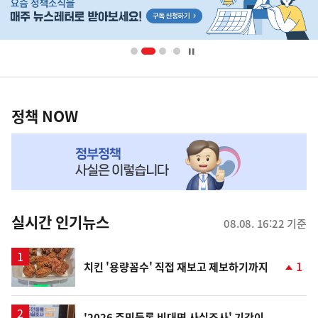
단
배
너
영
정
역
책
정책 NOW
NOW,
MY
맞
춤
뉴
실시간 인기뉴스
08.08. 16:22 기준
스
1
치킨 '용량꼼수' 직접 재보고 제보하기까지
단
계
상
승
'2026 주민등록 비대면 사실조사' 기간이