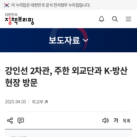
이 누리집은 대한민국 공식 전자정부 누리집입니다.
홈
알림설정 바로가기
검색 바로가기
메뉴 열기
보도자료
콘
텐
강인선 2차관, 주한 외교단과 K-방산
츠
현장 방문
영
역
2025.04.03
외교부
목록