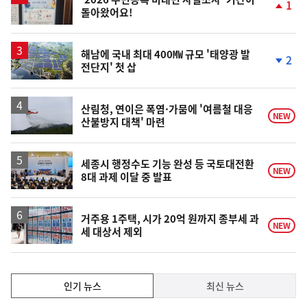
1
돌아왔어요!
단
계
상
승
해남에 국내 최대 400㎿ 규모 '태양광 발
2
전단지' 첫 삽
단
계
하
락
산림청, 연이은 폭염·가뭄에 '여름철 대응
NEW
산불방지 대책' 마련
세종시 행정수도 기능 완성 등 국토대전환
NEW
8대 과제 이달 중 발표
거주용 1주택, 시가 20억 원까지 종부세 과
NEW
세 대상서 제외
인
인기 뉴스
최신 뉴스
기,
인