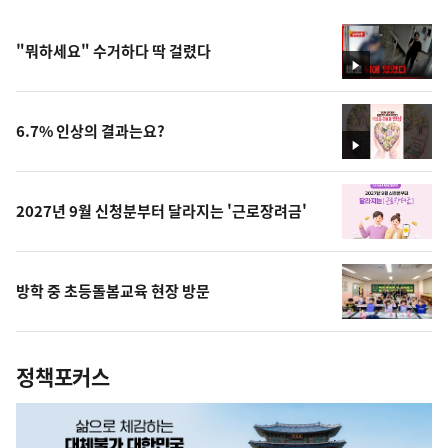
"뭐하세요" 수거하다 딱 걸렸다
영
상
6.7% 인상의 결과는요?
영
상
2027년 9월 신청분부터 달라지는 '근로장려금'
방학 중 초등돌봄교육 현장 방문
정책포커스