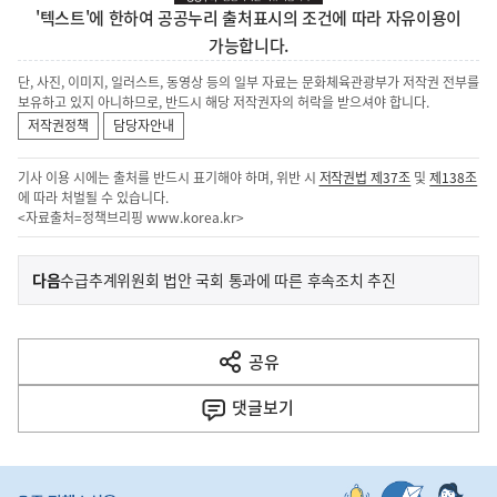
'텍스트'에 한하여 공공누리 출처표시의 조건에 따라 자유이용이
가능합니다.
단, 사진, 이미지, 일러스트, 동영상 등의 일부 자료는 문화체육관광부가 저작권 전부를
보유하고 있지 아니하므로, 반드시 해당 저작권자의 허락을 받으셔야 합니다.
저작권정책
담당자안내
기사 이용 시에는 출처를 반드시 표기해야 하며, 위반 시
저작권법 제37조
및
제138조
에 따라 처벌될 수 있습니다.
<자료출처=정책브리핑
www.korea.kr
>
이
기
다음
수급추계위원회 법안 국회 통과에 따른 후속조치 추진
사
전
다
공유
열
음
기
댓글
보기
기
사
히