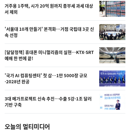
기
최
거주용 1주택, 시가 20억 원까지 종부세 과세 대상
뉴
서 제외
신,
스
오
'서울대 10개 만들기' 본격화…거점 국립대 3곳 신
늘
속 선정
의
영
[달달정책] 휴대폰 미니멀리즘의 실현…KTX·SRT
상
예매 한 번에 끝!
,
오
'국가 AI 컴퓨팅센터' 첫 삽…1만 5000장 규모
·2028년 완공
늘
의
3대 메가프로젝트 신속 추진…수출 5강·1조 달러
사
기반 구축
진
오늘의 멀티미디어