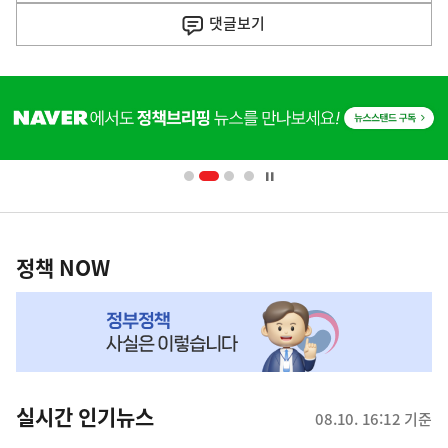
기
댓글
보기
기
사
히
단
배
너
영
정
역
책
정책 NOW
NOW,
MY
맞
춤
뉴
실시간 인기뉴스
08.10. 16:12 기준
스