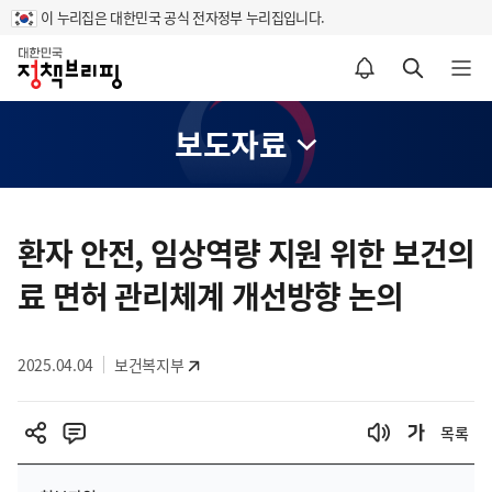
이 누리집은 대한민국 공식 전자정부 누리집입니다.
홈
알림설정 바로가기
검색 바로가기
메뉴 열기
보도자료
콘
텐
환자 안전, 임상역량 지원 위한 보건의
츠
료 면허 관리체계 개선방향 논의
영
역
2025.04.04
보건복지부
목록