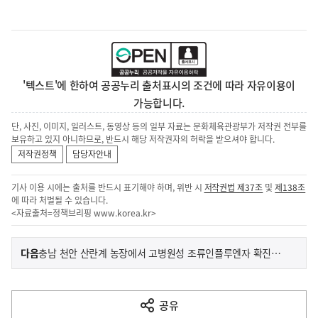
'텍스트'에 한하여 공공누리 출처표시의 조건에 따라 자유이용이
가능합니다.
단, 사진, 이미지, 일러스트, 동영상 등의 일부 자료는 문화체육관광부가 저작권 전부를
보유하고 있지 아니하므로, 반드시 해당 저작권자의 허락을 받으셔야 합니다.
저작권정책
담당자안내
기사 이용 시에는 출처를 반드시 표기해야 하며, 위반 시
저작권법 제37조
및
제138조
에 따라 처벌될 수 있습니다.
<자료출처=정책브리핑
www.korea.kr
>
이
기
다음
충남 천안 산란계 농장에서 고병원성 조류인플루엔자 확진에 따라 방역 강화
사
전
다
공유
열
음