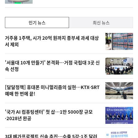
인
인기 뉴스
최신 뉴스
기,
인
기
최
거주용 1주택, 시가 20억 원까지 종부세 과세 대상
뉴
서 제외
신,
스
오
'서울대 10개 만들기' 본격화…거점 국립대 3곳 신
늘
속 선정
의
영
[달달정책] 휴대폰 미니멀리즘의 실현…KTX·SRT
상
예매 한 번에 끝!
,
오
'국가 AI 컴퓨팅센터' 첫 삽…1만 5000장 규모
·2028년 완공
늘
의
3대 메가프로젝트 신속 추진…수출 5강·1조 달러