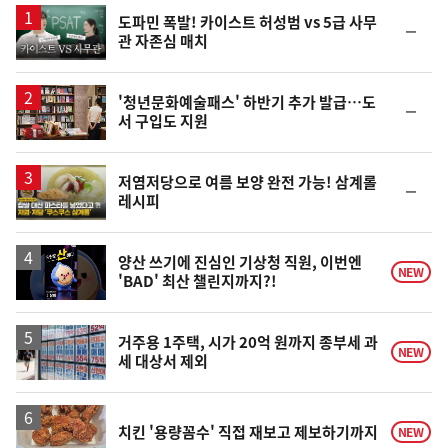
영
도파민 폭발! 카이스트 허성범 vs 5급 사무
순
관 자존심 매치
상
위
동
일
'청년문화예술패스' 하반기 추가 발급…도
순
서 구입도 지원
위
동
일
영
저염저당으로 여름 보양 완전 가능! 삼계롤
순
레시피
상
위
동
일
영
양산 쓰기에 진심인 기상청 직원, 이번엔
NEW
'BAD' 최산 챌린지까지?!
상
거주용 1주택, 시가 20억 원까지 종부세 과
NEW
세 대상서 제외
치킨 '용량꼼수' 직접 재보고 제보하기까지
NEW