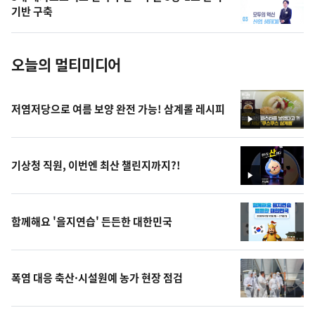
사
기반 구축
진
오늘의 멀티미디어
저염저당으로 여름 보양 완전 가능! 삼계롤 레시피
영
상
기상청 직원, 이번엔 최산 챌린지까지?!
영
상
함께해요 '을지연습' 든든한 대한민국
폭염 대응 축산·시설원예 농가 현장 점검