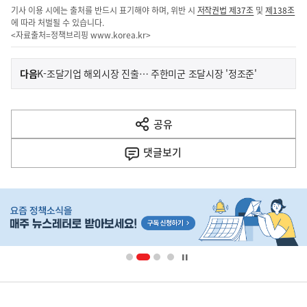
기사 이용 시에는 출처를 반드시 표기해야 하며, 위반 시
저작권법 제37조
및
제138조
에 따라 처벌될 수 있습니다.
<자료출처=정책브리핑
www.korea.kr
>
이
기
다음
K-조달기업 해외시장 진출… 주한미군 조달시장 '정조준'
사
전
다
공유
열
음
기
댓글
보기
기
사
히
단
배
너
영
정
역