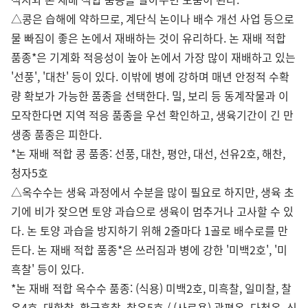
△콩은 습해에 약하므로, 계단식 논이나 배수 개선 사업 등으로
물 빠짐이 좋은 논에서 재배하는 것이 유리하다. 논 재배 적합
품종*은 기계화 적응성이 높아 논에서 가장 많이 재배하고 있는
'선풍', '대찬' 등이 있다. 이밖에 병에 강하며 매년 안정적 수확
량 확보가 가능한 품종을 선택한다. 밀, 보리 등 동계작물과 이
모작한다면 지역 적응 품종을 우선 확인하고, 생육기간이 긴 만
생종 품종은 피한다.
*논 재배 적합 콩 품종: 선풍, 대찬, 평안, 대선, 선유2호, 해찬,
청자5호
△옥수수는 생육 과정에서 수분을 많이 필요로 하지만, 생육 초
기에 비가 잦으면 토양 과습으로 생육이 멈추거나 고사할 수 있
다. 논 토양 과습을 방지하기 위해 2줄마다 1골로 배수로를 만
든다. 논 재배 적합 품종*은 쓰러짐과 병에 강한 '미백2호', '미
흑찰' 등이 있다.
*논 재배 적합 옥수수 품종: (식용) 미백2호, 미흑찰, 일미찰, 찰
옥4호, 대학찰, 황금흑찰, 찰옥5호 / (사료용) 광평옥, 다청옥, 신