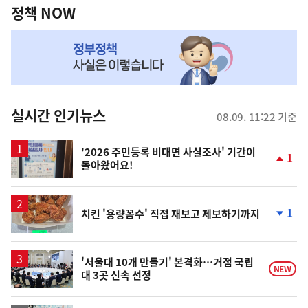
책
정책 NOW
NOW,
MY
맞
춤
뉴
실시간 인기뉴스
08.09. 11:22 기준
스
'2026 주민등록 비대면 사실조사' 기간이
1
돌아왔어요!
단
계
상
승
1
치킨 '용량꼼수' 직접 재보고 제보하기까지
단
계
하
락
'서울대 10개 만들기' 본격화…거점 국립
NEW
대 3곳 신속 선정