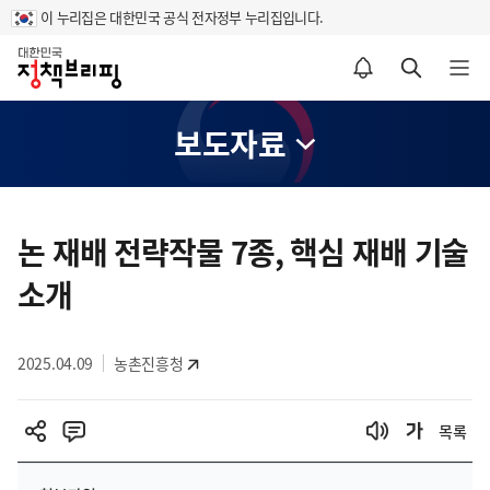
이 누리집은 대한민국 공식 전자정부 누리집입니다.
홈
알림설정 바로가기
검색 바로가기
메뉴 열기
보도자료
콘
텐
논 재배 전략작물 7종, 핵심 재배 기술
츠
소개
영
역
2025.04.09
농촌진흥청
목록