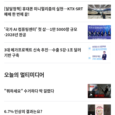
영
[달달정책] 휴대폰 미니멀리즘의 실현…KTX·SRT
상
예매 한 번에 끝!
,
오
'국가 AI 컴퓨팅센터' 첫 삽…1만 5000장 규모
·2028년 완공
늘
의
3대 메가프로젝트 신속 추진…수출 5강·1조 달러
사
기반 구축
진
오늘의 멀티미디어
"뭐하세요" 수거하다 딱 걸렸다
영
상
6.7% 인상의 결과는요?