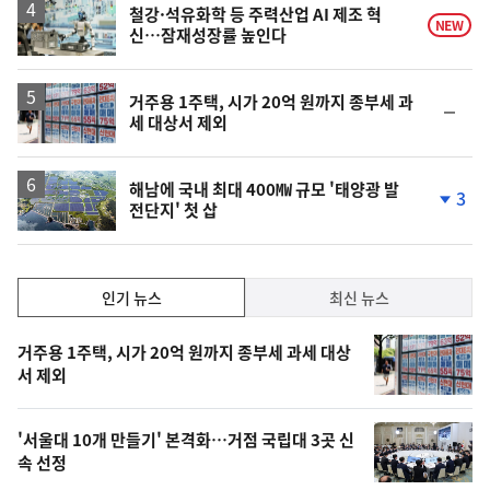
철강·석유화학 등 주력산업 AI 제조 혁
NEW
신…잠재성장률 높인다
거주용 1주택, 시가 20억 원까지 종부세 과
순
세 대상서 제외
위
동
일
해남에 국내 최대 400㎿ 규모 '태양광 발
3
전단지' 첫 삽
단
계
하
락
인
인기 뉴스
최신 뉴스
기,
인
기
최
거주용 1주택, 시가 20억 원까지 종부세 과세 대상
뉴
서 제외
신,
스
오
'서울대 10개 만들기' 본격화…거점 국립대 3곳 신
늘
속 선정
의