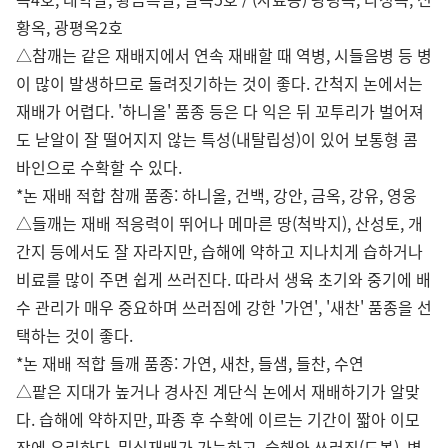
황옥, 광평옥2호
△참깨는 같은 재배지에서 연속 재배할 때 역병, 시들음병 등 병
이 많이 발생하므로 돌려짓기하는 것이 좋다. 간척지 논에서는
재배가 어렵다. '하니올' 품종 등은 다 익은 뒤 꼬투리가 벌어져
도 낟알이 잘 떨어지지 않는 특성(내탈립성)이 있어 보통형 콤
바인으로 수확할 수 있다.
*논 재배 적합 참깨 품종: 하니올, 건백, 강안, 금옥, 강유, 영웅
△들깨는 재배 적응력이 뛰어나 메마른 땅(척박지), 산성토, 개
간지 등에서도 잘 자라지만, 습해에 약하고 지나치게 습하거나
비료를 많이 주면 쉽게 쓰러진다. 따라서 생육 초기와 중기에 배
수 관리가 매우 중요하며 쓰러짐에 강한 '가연', '새찬' 품종을 선
택하는 것이 좋다.
*논 재배 적합 들깨 품종: 가연, 새찬, 들샘, 들찬, 수연
△팥은 지대가 높거나 경사진 계단식 논에서 재배하기가 알맞
다. 습해에 약하지만, 파종 후 수확에 이르는 기간이 짧아 이모
작에 유리하다. 밀식재배가 가능하고, 습해와 쓰러짐(도복), 병