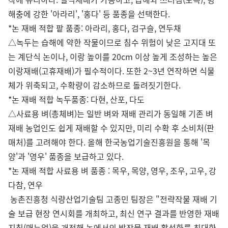
해충에 강한 '아라리', '홍다' 등 품종을 선택한다.
*논 재배 적합 팥 품종: 아라리, 홍다, 검구슬, 연두채
△녹두는 습해에 약한 작물이므로 침수 위험이 낮은 고지대 또
는 계단식 논이나, 이랑 높이를 20cm 이상 높게 조성하는 높은
이랑재배(고휴재배)가 필수적이다. 또한 2~3년 연작하면 식물
체가 위축되고, 수확량이 감소하므로 돌려짓기한다.
*논 재배 적합 녹두품종: 다현, 산포, 다도
△사료용 벼(총체벼)는 일반 벼와 재배 관리가 동일해 기존 벼
재배 농업인도 쉽게 재배할 수 있지만, 미리 수확 후 소비처(판
매처)를 고려해야 한다. 올해 한국농업기술진흥원을 통해 '목
양'과 '영우' 품종을 보급하고 있다.
*논 재배 적합 사료용 벼 품종 : 목우, 목양, 영우, 조우, 고우, 강
다참, 연우
농촌진흥청 식량산업기술팀 고종민 팀장은 "전략작물 재배 기
술 보급 현장 연시회를 개최하고, 최신 연구 결과를 반영한 재배
지침(매뉴얼)을 개정해 논에서의 밭작물 재배 활성화를 최대한