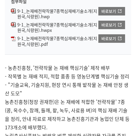
첨부파일
9-1_논재배전략작물7종핵심재배기술소개(지
바로보기
원국,식량원).hwp
9-1_논재배전략작물7종핵심재배기술소개(지
바로보기
원국,식량원).hwpx
9-1_논재배전략작물7종핵심재배기술소개(지
바로보기
원국,식량원).pdf
- 농촌진흥청, '전략작물 논 재배 핵심기술' 제작 배부
- 작목별 논 재배 적지, 적합 품종 등 영농단계별 핵심기술 정리
- "기술교육, 기술지원, 현장 연시 통해 밭작물 논 재배 안정 생
산 도모"
농촌진흥청(청장 권재한)은 논 재배에 적합한 '전략작물' 7종
(콩, 옥수수, 참깨, 들깨, 팥, 녹두, 사료용 벼)의 핵심 재배 기술
을 정리, 안내 자료로 제작하고 농촌진흥기관과 농업인 단체 등
173개소에 배부했다.
농림축산식품부는 밥쌀용 벼를 제외한 식량작물 자급률 증진,