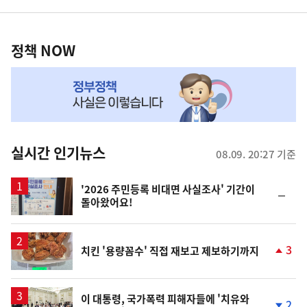
영
정
역
책
정책 NOW
NOW,
MY
맞
춤
뉴
실시간 인기뉴스
08.09. 20:27 기준
스
'2026 주민등록 비대면 사실조사' 기간이
순
돌아왔어요!
위
동
일
3
치킨 '용량꼼수' 직접 재보고 제보하기까지
단
계
상
승
이 대통령, 국가폭력 피해자들에 '치유와
2