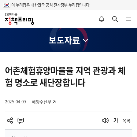
이 누리집은 대한민국 공식 전자정부 누리집입니다.
홈
알림설정 바로가기
검색 바로가기
메뉴 열기
보도자료
콘
텐
어촌체험휴양마을을 지역 관광과 체
츠
험 명소로 새단장합니다
영
역
2025.04.09
해양수산부
목록