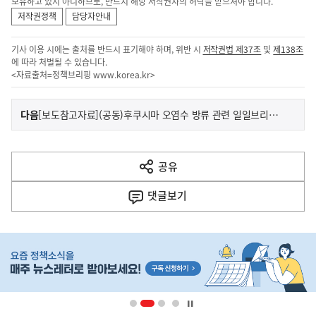
보유하고 있지 아니하므로, 반드시 해당 저작권자의 허락을 받으셔야 합니다.
저작권정책
담당자안내
기사 이용 시에는 출처를 반드시 표기해야 하며, 위반 시
저작권법 제37조
및
제138조
에 따라 처벌될 수 있습니다.
<자료출처=정책브리핑
www.korea.kr
>
이
기
다음
[보도참고자료](공동)후쿠시마 오염수 방류 관련 일일브리핑(280일차)
사
전
다
공유
열
음
기
댓글
보기
기
사
히
단
배
너