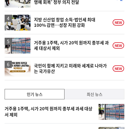
명예 회복' 정부 의지 전달
단
계
하
락
지방 신산업 창업 소득·법인세 최대
NEW
100% 감면…성장 지원 강화
거주용 1주택, 시가 20억 원까지 종부세 과
NEW
세 대상서 제외
국민이 함께 지키고 미래와 세계로 나아가
NEW
는 국가유산
인
인기 뉴스
최신 뉴스
기,
인
기
최
거주용 1주택, 시가 20억 원까지 종부세 과세 대상
뉴
서 제외
신,
스
오