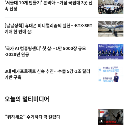
'서울대 10개 만들기' 본격화…거점 국립대 3곳 신
늘
속 선정
의
영
[달달정책] 휴대폰 미니멀리즘의 실현…KTX·SRT
상
예매 한 번에 끝!
,
오
'국가 AI 컴퓨팅센터' 첫 삽…1만 5000장 규모
·2028년 완공
늘
의
3대 메가프로젝트 신속 추진…수출 5강·1조 달러
사
기반 구축
진
오늘의 멀티미디어
"뭐하세요" 수거하다 딱 걸렸다
영