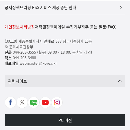
공지
정책브리핑 RSS 서비스 제공 중단 안내
개인정보처리방침
저작권정책
이메일 수집거부
자주 묻는 질문(FAQ)
(30119) 세종특별자치시 갈매로 388 정부세종청사 15동
© 문화체육관광부
전화
044-203-3555 (월-금 09:00 - 18:00, 공휴일 제외)
팩스
044-203-3488
대표메일
webmaster@korea.kr
관련사이트
페
X
네
유
인
이
바
이
튜
스
스
로
버
브
타
PC 버전
북
가
포
바
그