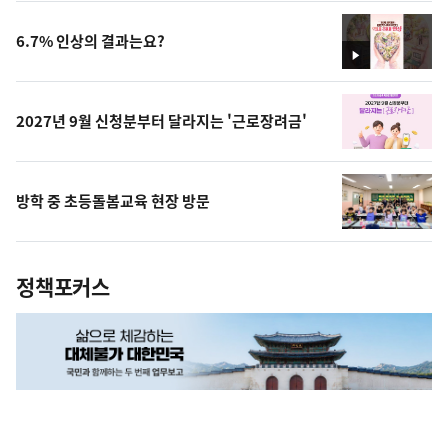
상
6.7% 인상의 결과는요?
영
상
2027년 9월 신청분부터 달라지는 '근로장려금'
방학 중 초등돌봄교육 현장 방문
정책포커스