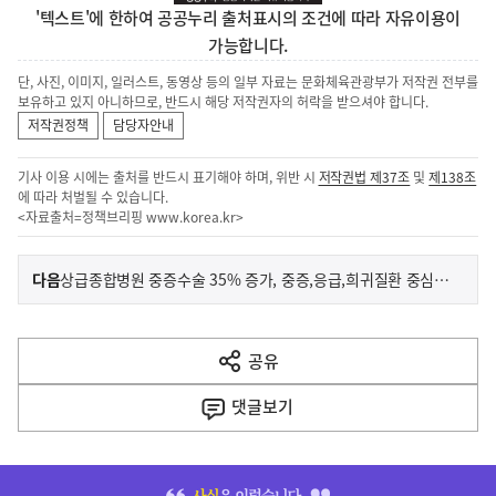
'텍스트'에 한하여 공공누리 출처표시의 조건에 따라 자유이용이
가능합니다.
단, 사진, 이미지, 일러스트, 동영상 등의 일부 자료는 문화체육관광부가 저작권 전부를
보유하고 있지 아니하므로, 반드시 해당 저작권자의 허락을 받으셔야 합니다.
저작권정책
담당자안내
기사 이용 시에는 출처를 반드시 표기해야 하며, 위반 시
저작권법 제37조
및
제138조
에 따라 처벌될 수 있습니다.
<자료출처=정책브리핑
www.korea.kr
>
이
기
다음
상급종합병원 중증수술 35% 증가, 중증,응급,희귀질환 중심 전환 본격화
사
전
다
공유
열
음
기
댓글
보기
기
사
히