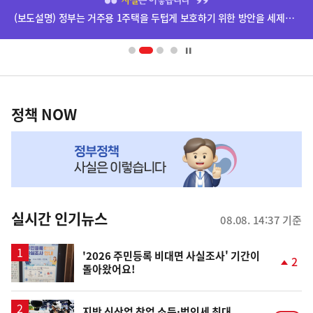
단
(보도설명) 정부는 거주용 1주택을 두텁게 보호하기 위한 방안을 세제개편안에 담았습니다.
배
너
영
정
역
책
정책 NOW
NOW,
MY
맞
춤
뉴
실시간 인기뉴스
08.08. 14:37 기준
스
'2026 주민등록 비대면 사실조사' 기간이
2
돌아왔어요!
단
계
상
승
지방 신산업 창업 소득·법인세 최대