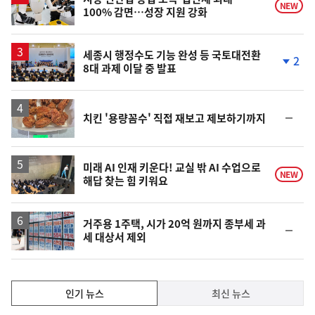
NEW
100% 감면…성장 지원 강화
세종시 행정수도 기능 완성 등 국토대전환
2
8대 과제 이달 중 발표
단
계
하
락
순
치킨 '용량꼼수' 직접 재보고 제보하기까지
위
동
일
미래 AI 인재 키운다! 교실 밖 AI 수업으로
NEW
해답 찾는 힘 키워요
거주용 1주택, 시가 20억 원까지 종부세 과
순
세 대상서 제외
위
동
일
인
인기 뉴스
최신 뉴스
기,
인