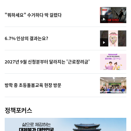
"뭐하세요" 수거하다 딱 걸렸다
영
상
6.7% 인상의 결과는요?
영
상
2027년 9월 신청분부터 달라지는 '근로장려금'
방학 중 초등돌봄교육 현장 방문
정책포커스