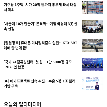
기
최
거주용 1주택, 시가 20억 원까지 종부세 과세 대상
뉴
서 제외
신,
스
오
'서울대 10개 만들기' 본격화…거점 국립대 3곳 신
늘
속 선정
의
영
[달달정책] 휴대폰 미니멀리즘의 실현…KTX·SRT
상
예매 한 번에 끝!
,
오
'국가 AI 컴퓨팅센터' 첫 삽…1만 5000장 규모
·2028년 완공
늘
의
3대 메가프로젝트 신속 추진…수출 5강·1조 달러
사
기반 구축
진
오늘의 멀티미디어