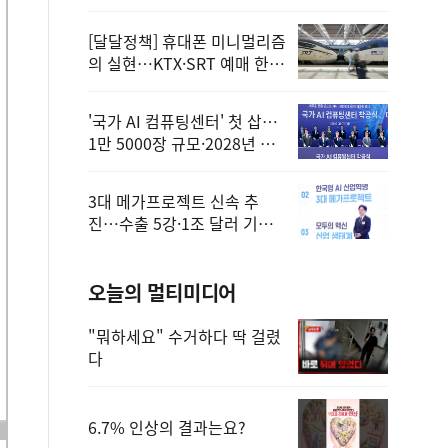
정
[달달정책] 휴대폰 미니멀리즘
의 실현…KTX·SRT 예매 한
번에 끝!
'국가 AI 컴퓨팅센터' 첫 삽…
1만 5000장 규모·2028년 완
공
3대 메가프로젝트 신속 추
진…수출 5강·1조 달러 기반
구축
오늘의 멀티미디어
"뭐하세요" 수거하다 딱 걸렸
다
6.7% 인상의 결과는요?