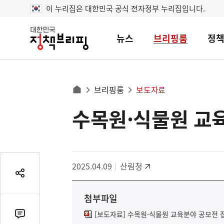
이 누리집은 대한민국 공식 전자정부 누리집입니다.
뉴스
브리핑룸
정
대
한
민
국
정
사
브리핑룸
보도자료
책
홈
브
이
으
수목원·식물원 교
콘
리
트
로
핑
텐
이
츠
동
영
경
2025.04.09
산림청
역
로
공
유
첨부파일
열
기
[보도자료] 수목원·식물원 교육분야 공모전 접
댓