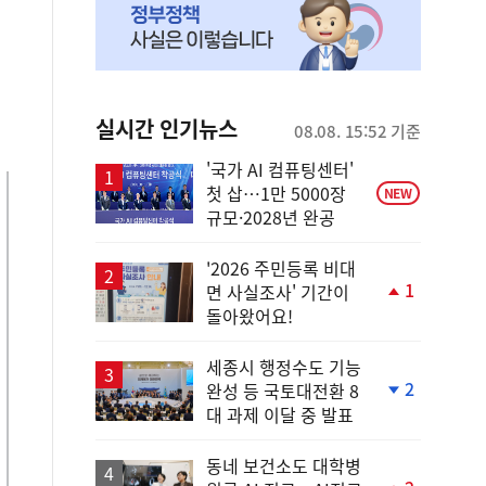
실시간 인기뉴스
08.08. 15:52 기준
'국가 AI 컴퓨팅센터'
첫 삽…1만 5000장
NEW
규모·2028년 완공
'2026 주민등록 비대
1
면 사실조사' 기간이
단
돌아왔어요!
계
상
승
세종시 행정수도 기능
2
완성 등 국토대전환 8
단
대 과제 이달 중 발표
계
하
락
동네 보건소도 대학병