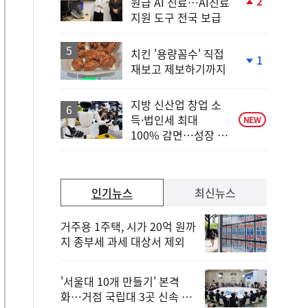
2
원급 AI 진료…AI진료
단
지원 도구 전국 보급
계
상
승
치킨 '용량꼼수' 직접
1
재보고 제보하기까지
단
계
하
지방 신산업 창업 소
락
득·법인세 최대
NEW
100% 감면…성장 지
원 강화
인기뉴스
최신뉴스
거주용 1주택, 시가 20억 원까
지 종부세 과세 대상서 제외
'서울대 10개 만들기' 본격
화…거점 국립대 3곳 신속 선