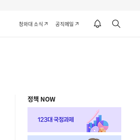
알
청와대 소식
공직메일
림
상
ON
세
검
색
정책 NOW