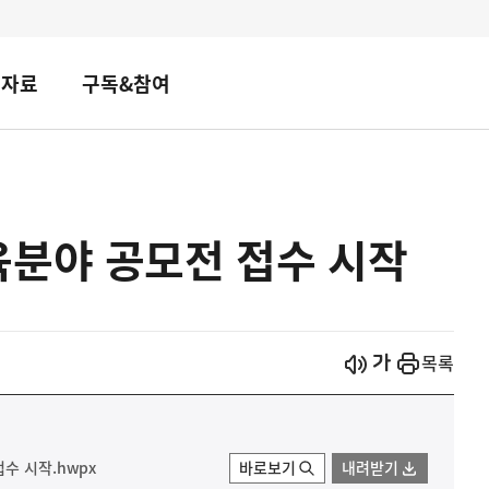
책자료
구독&참여
육분야 공모전 접수 시작
시작
열기
목록
수 시작.hwpx
바로보기
내려받기