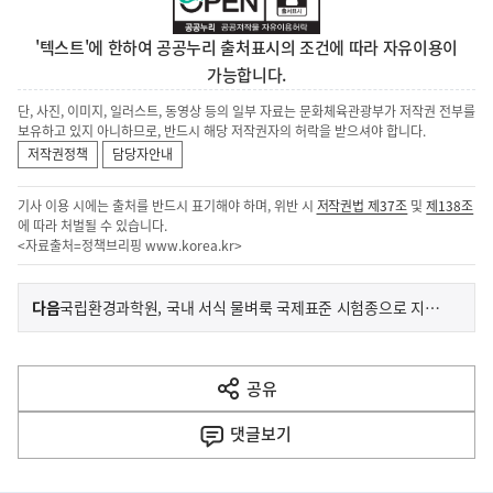
'텍스트'에 한하여 공공누리 출처표시의 조건에 따라 자유이용이
가능합니다.
단, 사진, 이미지, 일러스트, 동영상 등의 일부 자료는 문화체육관광부가 저작권 전부를
보유하고 있지 아니하므로, 반드시 해당 저작권자의 허락을 받으셔야 합니다.
저작권정책
담당자안내
기사 이용 시에는 출처를 반드시 표기해야 하며, 위반 시
저작권법 제37조
및
제138조
에 따라 처벌될 수 있습니다.
<자료출처=정책브리핑
www.korea.kr
>
이
기
다음
국립환경과학원, 국내 서식 물벼룩 국제표준 시험종으로 지정 추진
사
전
다
공유
열
음
기
댓글
보기
기
사