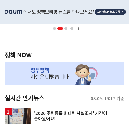
히
단
배
너
영
정
역
책
정책 NOW
NOW,
MY
맞
춤
뉴
실시간 인기뉴스
08.09. 19:17 기준
스
'2026 주민등록 비대면 사실조사' 기간이
순
돌아왔어요!
위
동