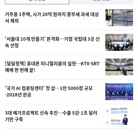
기,
인
기
최
거주용 1주택, 시가 20억 원까지 종부세 과세 대상
뉴
서 제외
신,
스
오
'서울대 10개 만들기' 본격화…거점 국립대 3곳 신
늘
속 선정
의
영
[달달정책] 휴대폰 미니멀리즘의 실현…KTX·SRT
상
예매 한 번에 끝!
,
오
'국가 AI 컴퓨팅센터' 첫 삽…1만 5000장 규모
·2028년 완공
늘
의
3대 메가프로젝트 신속 추진…수출 5강·1조 달러
사
기반 구축
진