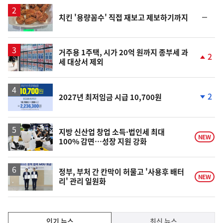
일
순
치킨 '용량꼼수' 직접 재보고 제보하기까지
위
동
일
거주용 1주택, 시가 20억 원까지 종부세 과
2
세 대상서 제외
단
계
상
승
2
2027년 최저임금 시급 10,700원
단
계
하
락
지방 신산업 창업 소득·법인세 최대
NEW
100% 감면…성장 지원 강화
정부, 부처 간 칸막이 허물고 '사용후 배터
NEW
리' 관리 일원화
인
인기 뉴스
최신 뉴스