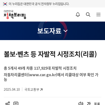
이 누리집은 대한민국 공식 전자정부 누리집입니다.
홈
알림설정 바로가기
검색 바로가기
메뉴 열기
보도자료
콘
텐
볼보·벤츠 등 자발적 시정조치(리콜)
츠
영
총 5개사 49개 차종 117,925대 자발적 시정조치
역
자동차리콜센터(www.car.go.kr)에서 리콜대상 여부 확인 가
능
2025.04.10
국토교통부
목록