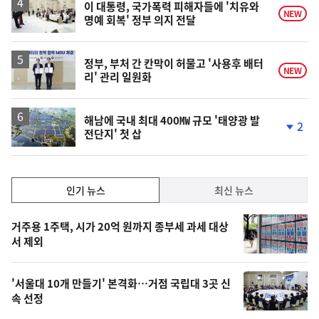
이 대통령, 국가폭력 피해자들에 '치유와
NEW
명예 회복' 정부 의지 전달
정부, 부처 간 칸막이 허물고 '사용후 배터
NEW
리' 관리 일원화
해남에 국내 최대 400㎿ 규모 '태양광 발
2
전단지' 첫 삽
단
계
하
락
인
인기 뉴스
최신 뉴스
기,
인
기
최
거주용 1주택, 시가 20억 원까지 종부세 과세 대상
뉴
서 제외
신,
스
오
'서울대 10개 만들기' 본격화…거점 국립대 3곳 신
늘
속 선정
의