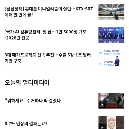
영
[달달정책] 휴대폰 미니멀리즘의 실현…KTX·SRT
상
예매 한 번에 끝!
,
오
'국가 AI 컴퓨팅센터' 첫 삽…1만 5000장 규모
·2028년 완공
늘
의
3대 메가프로젝트 신속 추진…수출 5강·1조 달러
사
기반 구축
진
오늘의 멀티미디어
"뭐하세요" 수거하다 딱 걸렸다
영
상
6.7% 인상의 결과는요?