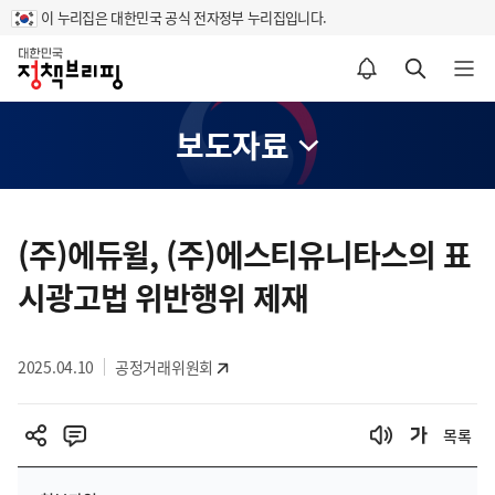
이 누리집은 대한민국 공식 전자정부 누리집입니다.
홈
알림설정 바로가기
검색 바로가기
메뉴 열기
보도자료
콘
텐
(주)에듀윌, (주)에스티유니타스의 표
츠
시광고법 위반행위 제재
영
역
2025.04.10
공정거래위원회
목록