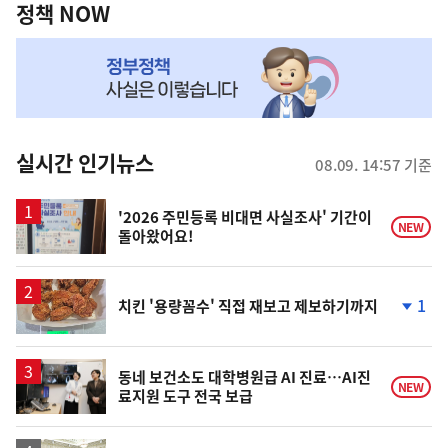
책
정책 NOW
NOW,
MY
맞
춤
뉴
실시간 인기뉴스
08.09. 14:57 기준
스
'2026 주민등록 비대면 사실조사' 기간이
NEW
돌아왔어요!
1
치킨 '용량꼼수' 직접 재보고 제보하기까지
단
계
하
락
동네 보건소도 대학병원급 AI 진료…AI진
NEW
료지원 도구 전국 보급