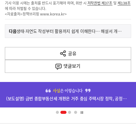
기사 이용 시에는 출처를 반드시 표기해야 하며, 위반 시
저작권법 제37조
및
제138조
에 따라 처벌될 수 있습니다.
<자료출처=정책브리핑
www.korea.kr
>
이
기
다음
생태·자연도 작성부터 활용까지 쉽게 이해한다… 해설서 개정판 배포
사
전
다
공유
열
음
기
댓글
보기
기
사
히
단
(보도설명) 금번 종합부동산세 개편은 거주 중심 주택시장 정착, 공정과세 및 과세형평 제고를 위한 것입니다.
배
너
영
정
역