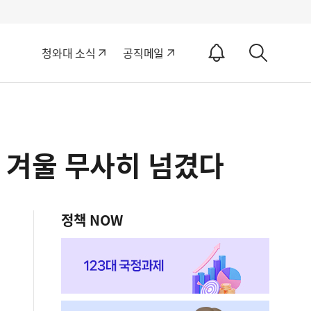
알
청와대 소식
공직메일
림
상
ON
세
검
색
 겨울 무사히 넘겼다
정책 NOW