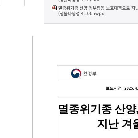
글
멸종위기종 산양 정부합동 보호대책으로 지난
수
(생물다양성 4.10).hwpx
(클
릭
시
댓
글
로
이
동)