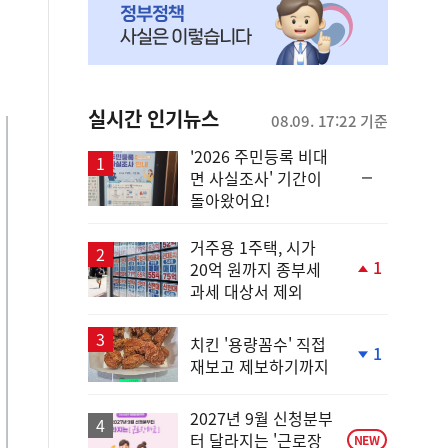
실시간 인기뉴스
08.09. 17:22 기준
'2026 주민등록 비대
순
면 사실조사' 기간이
위
돌아왔어요!
동
일
거주용 1주택, 시가
1
20억 원까지 종부세
단
과세 대상서 제외
계
상
승
치킨 '용량꼼수' 직접
1
재보고 제보하기까지
단
계
하
2027년 9월 신청분부
락
터 달라지는 '근로장
NEW