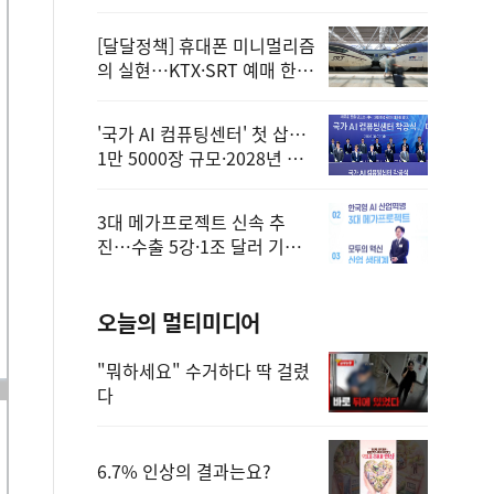
정
[달달정책] 휴대폰 미니멀리즘
의 실현…KTX·SRT 예매 한
번에 끝!
'국가 AI 컴퓨팅센터' 첫 삽…
1만 5000장 규모·2028년 완
공
3대 메가프로젝트 신속 추
진…수출 5강·1조 달러 기반
구축
오늘의 멀티미디어
"뭐하세요" 수거하다 딱 걸렸
다
6.7% 인상의 결과는요?