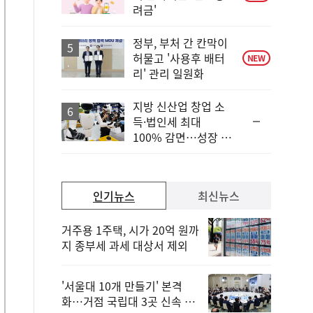
려금'
정부, 부처 간 칸막이
허물고 '사용후 배터
NEW
리' 관리 일원화
지방 신산업 창업 소
순
득·법인세 최대
위
100% 감면…성장 지
동
원 강화
일
인기뉴스
최신뉴스
거주용 1주택, 시가 20억 원까
지 종부세 과세 대상서 제외
'서울대 10개 만들기' 본격
화…거점 국립대 3곳 신속 선