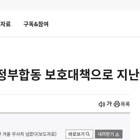
책자료
구독&참여
 정부합동 보호대책으로 지난
시작
열기
목록
 겨울 무사히 넘겼다(보도자료)
바로보기
내려받기