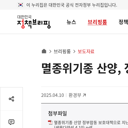
이 누리집은 대한민국 공식 전자정부 누리집입니다.
뉴스
브리핑룸
정
대
한
민
국
정
사
브리핑룸
보도자료
책
홈
브
이
으
멸종위기종 산양,
콘
리
트
로
핑
텐
이
츠
동
영
경
2025.04.10
환경부
역
로
공
유
첨부파일
열
기
멸종위기종 산양 정부합동 보호대책으로 지난
댓
(생물다양성 4.10).pdf