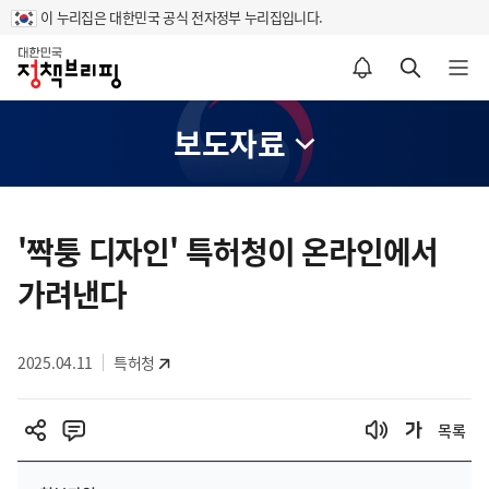
이 누리집은 대한민국 공식 전자정부 누리집입니다.
홈
알림설정 바로가기
검색 바로가기
메뉴 열기
보도자료
콘
텐
'짝퉁 디자인' 특허청이 온라인에서
츠
가려낸다
영
역
2025.04.11
특허청
목록