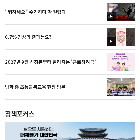
"뭐하세요" 수거하다 딱 걸렸다
영
상
6.7% 인상의 결과는요?
영
상
2027년 9월 신청분부터 달라지는 '근로장려금'
방학 중 초등돌봄교육 현장 방문
정책포커스