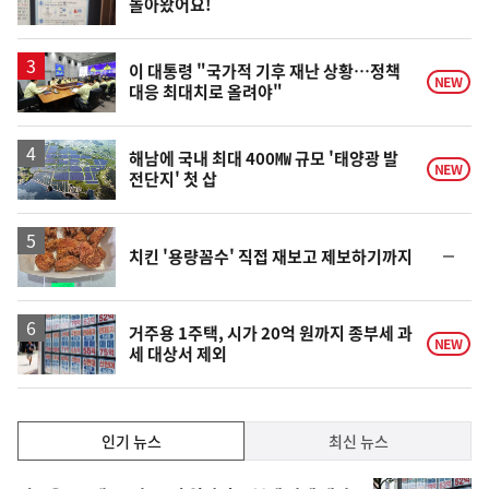
돌아왔어요!
단
계
하
락
이 대통령 "국가적 기후 재난 상황…정책
NEW
대응 최대치로 올려야"
해남에 국내 최대 400㎿ 규모 '태양광 발
NEW
전단지' 첫 삽
순
치킨 '용량꼼수' 직접 재보고 제보하기까지
위
동
일
거주용 1주택, 시가 20억 원까지 종부세 과
NEW
세 대상서 제외
인
인기 뉴스
최신 뉴스
기,
인