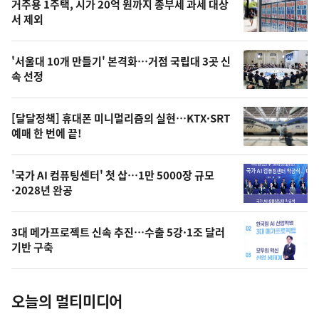
기
최
거주용 1주택, 시가 20억 원까지 종부세 과세 대상
뉴
서 제외
신,
스
오
'서울대 10개 만들기' 본격화…거점 국립대 3곳 신
늘
속 선정
의
영
[달달정책] 휴대폰 미니멀리즘의 실현…KTX·SRT
상
예매 한 번에 끝!
,
오
'국가 AI 컴퓨팅센터' 첫 삽…1만 5000장 규모
·2028년 완공
늘
의
3대 메가프로젝트 신속 추진…수출 5강·1조 달러
사
기반 구축
진
오늘의 멀티미디어