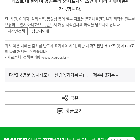
'텍스트'에 한하여 공공누리 출처표시의 조건에 따라 자유이용이
가능합니다.
단, 사진, 이미지, 일러스트, 동영상 등의 일부 자료는 문화체육관광부가 저작권 전부를
보유하고 있지 아니하므로, 반드시 해당 저작권자의 허락을 받으셔야 합니다.
저작권정책
담당자안내
기사 이용 시에는 출처를 반드시 표기해야 하며, 위반 시
저작권법 제37조
및
제138조
에 따라 처벌될 수 있습니다.
<자료출처=정책브리핑
www.korea.kr
>
이
기
다음
(국영문 동시배포) 「산림녹화기록물」, 「제주4·3기록물」 세계기록유산 등재
사
전
다
공유
열
음
기
댓글
보기
기
사
히