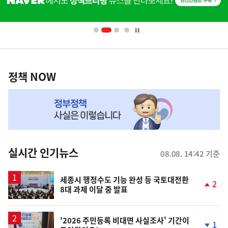
단
배
너
영
정
역
책
정책 NOW
NOW,
MY
맞
춤
뉴
실시간 인기뉴스
08.08. 14:42 기준
스
세종시 행정수도 기능 완성 등 국토대전환
2
8대 과제 이달 중 발표
단
계
상
승
'2026 주민등록 비대면 사실조사' 기간이
1