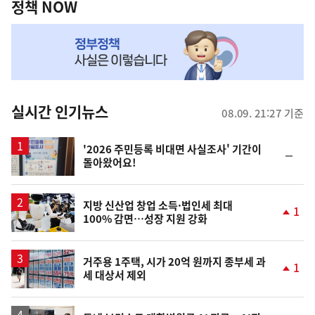
책
정책 NOW
NOW,
MY
맞
춤
뉴
실시간 인기뉴스
08.09. 21:27 기준
스
'2026 주민등록 비대면 사실조사' 기간이
순
돌아왔어요!
위
동
일
지방 신산업 창업 소득·법인세 최대
1
100% 감면…성장 지원 강화
단
계
상
승
거주용 1주택, 시가 20억 원까지 종부세 과
1
세 대상서 제외
단
계
상
승