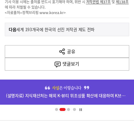
기사 이용 시에는 출처를 반드시 표기해야 하며, 위반 시
저작권법 제37조
및
제138조
에 따라 처벌될 수 있습니다.
<자료출처=정책브리핑
www.korea.kr
>
이
기
다음
세계 193개국에 한국의 선진 저작권 제도 전파
사
전
다
공유
열
음
기
댓글
보기
기
사
히
단
(설명자료) 지식재산처는 해외 K-뷰티 위조상품 확산에 대응하여 K브랜드 정부인증, 유통차단, 국제공조까지 K-브랜드 보호를 강화하고 있습니다.
배
너
영
정
역