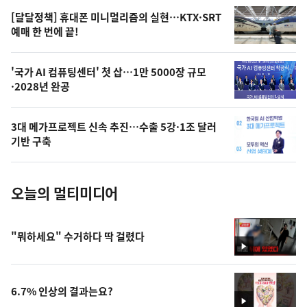
영
[달달정책] 휴대폰 미니멀리즘의 실현…KTX·SRT
상
예매 한 번에 끝!
,
오
'국가 AI 컴퓨팅센터' 첫 삽…1만 5000장 규모
·2028년 완공
늘
의
3대 메가프로젝트 신속 추진…수출 5강·1조 달러
사
기반 구축
진
오늘의 멀티미디어
"뭐하세요" 수거하다 딱 걸렸다
영
상
6.7% 인상의 결과는요?
영