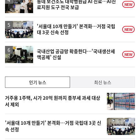
동네 보건소도 대학병원급 AI 진료…AI진
NEW
료지원 도구 전국 보급
'서울대 10개 만들기' 본격화…거점 국립
NEW
대 3곳 신속 선정
국내산업 공급망 확충한다…'국내생산세
NEW
액공제' 신설
인
인기 뉴스
최신 뉴스
기,
인
기
최
거주용 1주택, 시가 20억 원까지 종부세 과세 대상
뉴
서 제외
신,
스
오
'서울대 10개 만들기' 본격화…거점 국립대 3곳 신
늘
속 선정
의