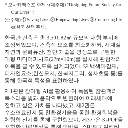
*
오사카엑스포 주제
: (
대주제
)
"Designing Future Society for
Our Lives" /
(
소주제
)
①
Saving Lives
②
Empowering Lives
③
Connecting Liv
es(
한국 선택 주제
)
한국관 건축은 총
3,501.82
㎡
규모의 대형 부지에
조성되었으며
,
건축적 요소를 최소화하되
,
사계절
자연과 문화유산
,
첨단 기술을 영상으로 구현한
대형 미디어파사드
(27m×10m)
를 설치해 관람객의
이목을 끌 수 있도록 설계되었다
.
또 백색마감재
,
디자인요소
(
한산모시
,
한복저고리
,
청사초롱 등
)
를
통해 한국적 특성을 표현하였다
.
제
1
관은 참여형
AI
를 활용하여 녹음된 참관객의
목소리를 빛과 음악으로 변환하여 미래세대에
전하고 싶은 가치를 나타냈고
,
제
2
관은
수소연료전지 등 친환경기술을 통한 환경회복을
체험형 전시를 통해 구현했으며
,
제
3
관은
K-POP
을
포함한 단편영상을 통해 모바일
,
스마트모빌리티