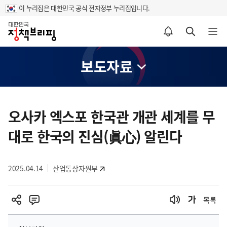
이 누리집은 대한민국 공식 전자정부 누리집입니다.
홈
알림설정 바로가기
검색 바로가기
메뉴 열기
보도자료
콘
텐
오사카 엑스포 한국관 개관 세계를 무
츠
대로 한국의 진심(眞心) 알린다
영
역
2025.04.14
산업통상자원부
목록