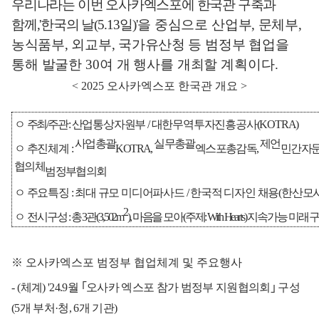
우리나라는 이번 오사카엑스포에 한국관 구축과
함께
,'
한국의 날
(5.13
일
)'
을
중심으로
산업부
,
문체부
,
농식품부
,
외교부
,
국가유산청 등 범
정부 협업을
통해 발굴한
30
여 개 행사를 개최할 계획이다
.
< 2025
오사카엑스포 한국관 개요
>
ㅇ
주최
/
주관
:
산업통상자원부
/
대한무역투자진흥공사
(KOTRA)
사업총괄
실무총괄
제언
ㅇ 추진체계
:
KOTRA,
엑스포총감독
,
민간자
협의체
범정부협의회
ㅇ 주요특징
:
최대 규모 미디어파사드
/
한국적 디자인 채용
(
한산모시
2
ㅇ 전
시구성
:
총
3
관
(3,502m
),
마음을 모아
(
주제
: With Hearts)
지속가능 미래 
※
오사카엑스포 범정부 협업체계 및 주요행사
-
(
체계
) '24.9
월
｢
오사카 엑스포 참가 범정부 지원협의회
｣
구성
(5
개 부처
·
청
, 6
개 기관
)