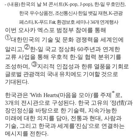
- (
내용
)
한국의 날
M
콘서트
(K-pop, J-pop)
,
한
-
일 우호만찬
,
한국 우수상품전
,
조선
통신사 한일 뱃길 재현
, K-
관광
페스타
, K-
푸드
Fair,
환경보호 세미나
34
개 연계행사
이번 오사카 엑스포 범정부 참여를 통해
①
대한민국의 기술 및 문화 경쟁력을 세계인에
②
알리고
,
한
-
일 국교 정상화
60
주년과 연계한
교류 사업을 통해 우호적 한
-
일 협력 분위기를
③
조성하며
,
지리적 인접성과
한류 열풍을 기회로
글로벌 관광객의 국내 유치에도 기여할 것으로
기대된다
.
*
한국관은
'With Hearts(
마음을 모아
)'
를 주제
로
,
3
개의 전시관으로 구성된다
.
한국 고유의
'
정
(
情
)'
과
장인정신을 바탕으로 한 기술력
,
지속가능한
미래에 대한 의지를 담아
,
전통과 현대
,
사람과
기술
,
그리고 한국과 세계를
'
진심
'
으로 연결하는
메시지를 전한다
.