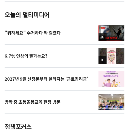
오늘의 멀티미디어
"뭐하세요" 수거하다 딱 걸렸다
영
상
6.7% 인상의 결과는요?
영
상
2027년 9월 신청분부터 달라지는 '근로장려금'
방학 중 초등돌봄교육 현장 방문
정책포커스