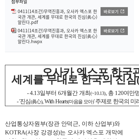
첨부파일
0411(14조간)무역진흥과, 오사카 엑스포 한
바로보기
국관 개관, 세계를 무대로 한국의 진심(眞心)
알린다.pdf
0411(14조간)무역진흥과, 오사카 엑스포 한
바로보기
국관 개관, 세계를 무대로 한국의 진심(眞心)
알린다.hwpx
오사카 엑스포 한국
세계를 무대로 한국의 진심
- 4.13
일부터
6
개월간 개최
,
총
120
여만명
(~10.13)
- '
진심
, With Hearts
'
주제로 한국의 미
(
眞心
)
(
마음을 모아
)
산업통상자원부
(
장관 안덕근
,
이하 산업부
)
와
KOTRA(
사장 강경성
)
는 오사카 엑스포 개막에