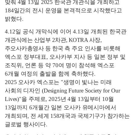
맞춰
4
월
13
일
2025
한국관 개관식을 개최하고
184
일간의 전시 운영을 본격적으로 시작했다고
밝혔다
.
4.12
일 공식 개막식에 이어
4.13
일 개최된 한국관
개관식에는 산업부
2
차관
, KOTRA
사장
,
주오사카총영사 등 한국 측
주요 인사를 비롯해
엑스포 정부대표
,
오사카부 지사 등 일본 정부 및
조직위
,
언론 등 약
70
여 명이 참석해 엑스포
6
개월 여정의 출발을 함께 축하했다
.
2025
오사카 엑스포는
"
생명이 빛나는 미래
사회의 디자인
(Designing Future Society for Our
Lives)"
을 주제로
, 2025
년
4
월
13
일부터
10
월
13
일까지
6
개월간 일본 오사카 유메시마에서
개최되며
,
전
세계
158
개국과 국제기구가 참가하는
글로벌 행사이다
.