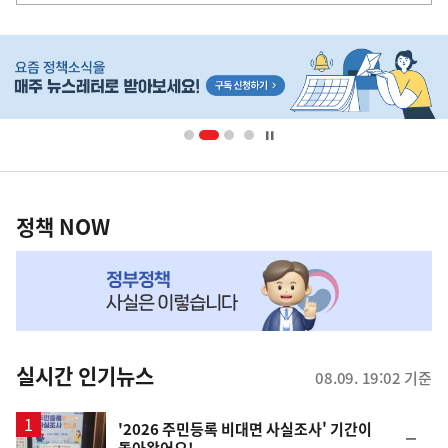
사
히
단
배
너
영
정
역
책
정책 NOW
NOW,
MY
맞
춤
뉴
실시간 인기뉴스
08.09. 19:02 기준
스
'2026 주민등록 비대면 사실조사' 기간이
순