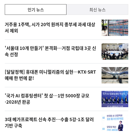
락
인
인기 뉴스
최신 뉴스
기,
인
기
최
거주용 1주택, 시가 20억 원까지 종부세 과세 대상
뉴
서 제외
신,
스
오
'서울대 10개 만들기' 본격화…거점 국립대 3곳 신
늘
속 선정
의
영
[달달정책] 휴대폰 미니멀리즘의 실현…KTX·SRT
상
예매 한 번에 끝!
,
오
'국가 AI 컴퓨팅센터' 첫 삽…1만 5000장 규모
·2028년 완공
늘
의
3대 메가프로젝트 신속 추진…수출 5강·1조 달러
사
기반 구축
진