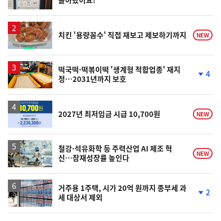
돌아왔어요!
위
동
일
치킨 '용량꼼수' 직접 재보고 제보하기까지
NEW
떡국떡·떡볶이떡 '생계형 적합업종' 재지
4
정…2031년까지 보호
단
계
하
락
2027년 최저임금 시급 10,700원
NEW
철강·석유화학 등 주력산업 AI 제조 혁
NEW
신…잠재성장률 높인다
거주용 1주택, 시가 20억 원까지 종부세 과
2
세 대상서 제외
단
계
하