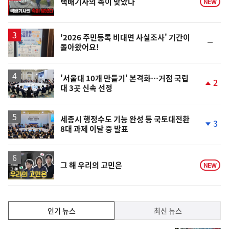
택배기사의 촉이 맞았다
NEW
상
'2026 주민등록 비대면 사실조사' 기간이
순
돌아왔어요!
위
동
일
'서울대 10개 만들기' 본격화…거점 국립
2
대 3곳 신속 선정
단
계
상
승
세종시 행정수도 기능 완성 등 국토대전환
3
8대 과제 이달 중 발표
단
계
하
락
영
그 해 우리의 고민은
NEW
상
인
인기 뉴스
최신 뉴스
기,
인