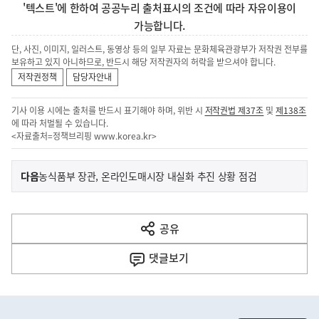
'텍스트'에 한하여 공공누리 출처표시의 조건에 따라 자유이용이
가능합니다.
단, 사진, 이미지, 일러스트, 동영상 등의 일부 자료는 문화체육관광부가 저작권 전부를
보유하고 있지 아니하므로, 반드시 해당 저작권자의 허락을 받으셔야 합니다.
저작권정책
담당자안내
기사 이용 시에는 출처를 반드시 표기해야 하며, 위반 시
저작권법 제37조
및
제138조
에 따라 처벌될 수 있습니다.
<자료출처=정책브리핑
www.korea.kr
>
이
기
다음
농식품부 장관, 온라인도매시장 내실화 추진 상황 점검
사
전
다
공유
열
음
기
댓글
보기
기
사
히