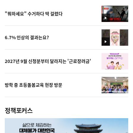
"뭐하세요" 수거하다 딱 걸렸다
영
상
6.7% 인상의 결과는요?
영
상
2027년 9월 신청분부터 달라지는 '근로장려금'
방학 중 초등돌봄교육 현장 방문
정책포커스