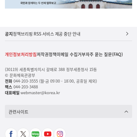
공지
정책브리핑 RSS 서비스 제공 중단 안내
개인정보처리방침
저작권정책
이메일 수집거부
자주 묻는 질문(FAQ)
(30119) 세종특별자치시 갈매로 388 정부세종청사 15동
© 문화체육관광부
전화
044-203-3555 (월-금 09:00 - 18:00, 공휴일 제외)
팩스
044-203-3488
대표메일
webmaster@korea.kr
관련사이트
페
X
네
유
인