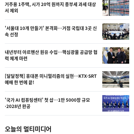
기
최
거주용 1주택, 시가 20억 원까지 종부세 과세 대상
뉴
서 제외
신,
스
오
'서울대 10개 만들기' 본격화…거점 국립대 3곳 신
늘
속 선정
의
영
내년부터 아르헨산 원유 수입…핵심광물 공급망 협
상
력 체계 마련
,
오
[달달정책] 휴대폰 미니멀리즘의 실현…KTX·SRT
예매 한 번에 끝!
늘
의
'국가 AI 컴퓨팅센터' 첫 삽…1만 5000장 규모
사
·2028년 완공
진
오늘의 멀티미디어