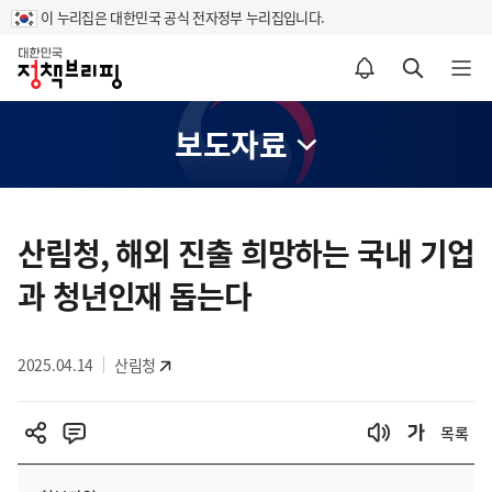
이 누리집은 대한민국 공식 전자정부 누리집입니다.
홈
알림설정 바로가기
검색 바로가기
메뉴 열기
보도자료
콘
텐
산림청, 해외 진출 희망하는 국내 기업
츠
과 청년인재 돕는다
영
역
2025.04.14
산림청
목록