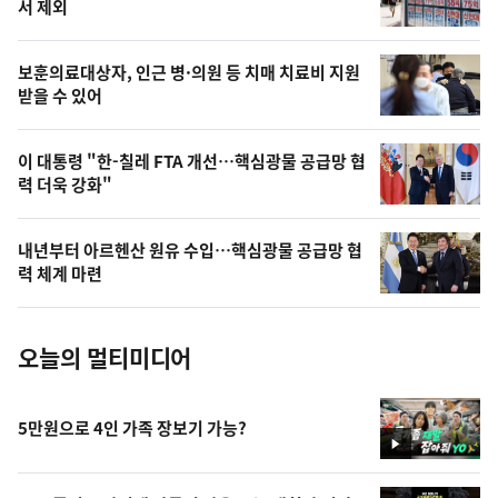
늘
서 제외
의
영
보훈의료대상자, 인근 병·의원 등 치매 치료비 지원
상
받을 수 있어
,
오
이 대통령 "한-칠레 FTA 개선…핵심광물 공급망 협
력 더욱 강화"
늘
의
내년부터 아르헨산 원유 수입…핵심광물 공급망 협
사
력 체계 마련
진
오늘의 멀티미디어
5만원으로 4인 가족 장보기 가능?
영
상