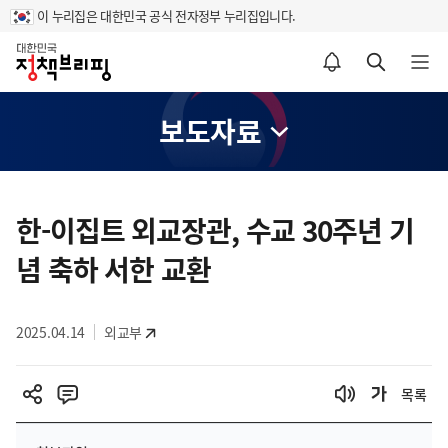
이 누리집은 대한민국 공식 전자정부 누리집입니다.
홈
알림설정 바로가기
검색 바로가기
메뉴 열기
보도자료
콘
텐
한-이집트 외교장관, 수교 30주년 기
츠
념 축하 서한 교환
영
역
2025.04.14
외교부
목록