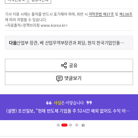
기사 이용 시에는 출처를 반드시 표기해야 하며, 위반 시
저작권법 제37조
및
제138조
에 따라 처벌될 수 있습니다.
<자료출처=정책브리핑
www.korea.kr
>
이
기
다음
산업부 장관, 베 산업무역부장관과 회담, 현지 한국기업인들과 대미(對美)통상 현안 논의
사
전
다
공유
열
음
기
댓글
보기
기
사
히
단
(설명) 조선일보, "현재 반도체 기업들 주 52시간 예외 없어도 수익 어마어마하더라" 기사 등 관련
배
너
영