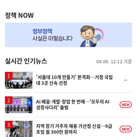
정
역
책
정책 NOW
NOW,
MY
맞
춤
뉴
실시간 인기뉴스
08.06. 12:12 기준
스
'서울대 10개 만들기' 본격화…거점 국립
순
대 3곳 신속 선정
위
동
일
AI 배움·개발·창업 한 번에…'모두의 AI
NEW
성장사다리' 출범
지역 장기 거주자 채용 가산점 신설…9급
NEW
초임 월 300만 원까지