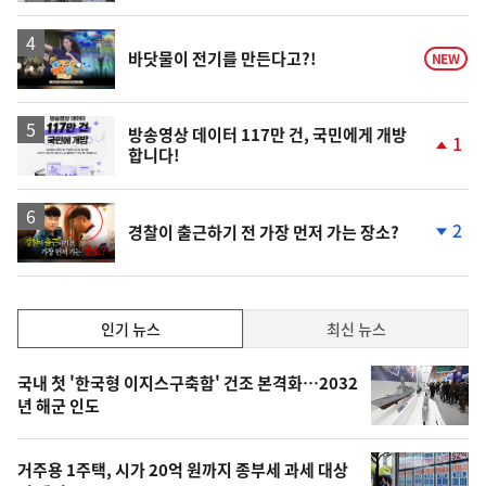
영
바닷물이 전기를 만든다고?!
NEW
상
방송영상 데이터 117만 건, 국민에게 개방
1
합니다!
단
계
상
승
영
2
경찰이 출근하기 전 가장 먼저 가는 장소?
상
단
계
하
락
인
인기 뉴스
최신 뉴스
기,
인
기
최
국내 첫 '한국형 이지스구축함' 건조 본격화…2032
뉴
년 해군 인도
신,
스
오
거주용 1주택, 시가 20억 원까지 종부세 과세 대상