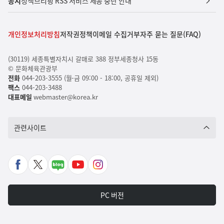
공지
정책브리핑 RSS 서비스 제공 중단 안내
개인정보처리방침
저작권정책
이메일 수집거부
자주 묻는 질문(FAQ)
(30119) 세종특별자치시 갈매로 388 정부세종청사 15동
© 문화체육관광부
전화
044-203-3555 (월-금 09:00 - 18:00, 공휴일 제외)
팩스
044-203-3488
대표메일
webmaster@korea.kr
관련사이트
페
X
네
유
인
이
바
이
튜
스
스
로
버
브
타
PC 버전
북
가
포
바
그
바
기
스
로
램
로
트
가
바