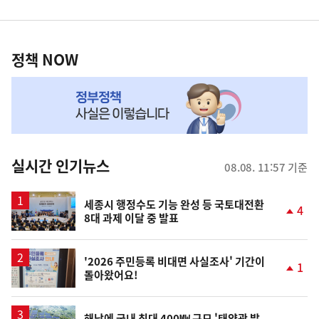
영
정
역
책
정책 NOW
NOW,
MY
맞
춤
뉴
실시간 인기뉴스
08.08. 11:57 기준
스
세종시 행정수도 기능 완성 등 국토대전환
4
8대 과제 이달 중 발표
단
계
상
승
'2026 주민등록 비대면 사실조사' 기간이
1
돌아왔어요!
단
계
상
승
해남에 국내 최대 400㎿ 규모 '태양광 발