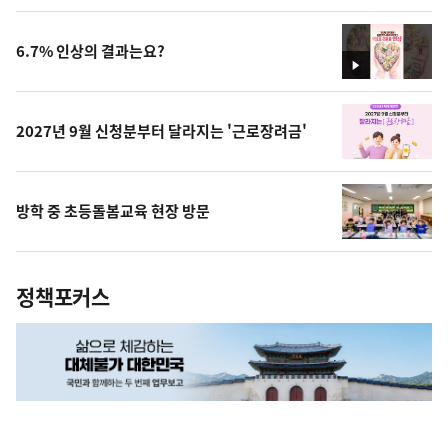
상
6.7% 인상의 결과는요?
영
상
2027년 9월 신청분부터 달라지는 '근로장려금'
방학 중 초등돌봄교육 현장 방문
정책포커스