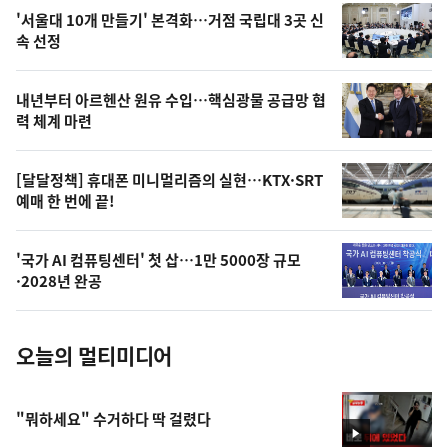
오
'서울대 10개 만들기' 본격화…거점 국립대 3곳 신
늘
속 선정
의
영
내년부터 아르헨산 원유 수입…핵심광물 공급망 협
상
력 체계 마련
,
오
[달달정책] 휴대폰 미니멀리즘의 실현…KTX·SRT
예매 한 번에 끝!
늘
의
'국가 AI 컴퓨팅센터' 첫 삽…1만 5000장 규모
사
·2028년 완공
진
오늘의 멀티미디어
"뭐하세요" 수거하다 딱 걸렸다
영