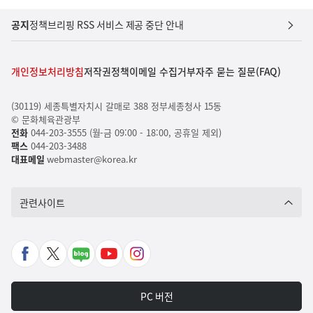
공지
정책브리핑 RSS 서비스 제공 중단 안내
개인정보처리방침
저작권정책
이메일 수집거부
자주 묻는 질문(FAQ)
(30119) 세종특별자치시 갈매로 388 정부세종청사 15동
© 문화체육관광부
전화
044-203-3555 (월-금 09:00 - 18:00, 공휴일 제외)
팩스
044-203-3488
대표메일
webmaster@korea.kr
관련사이트
페
X
네
유
인
이
바
이
튜
스
스
로
버
브
타
PC 버전
북
가
포
바
그