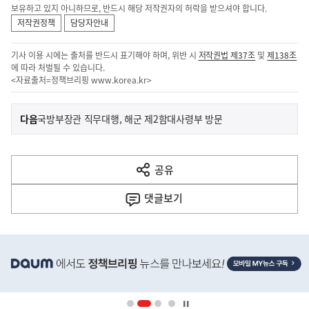
보유하고 있지 아니하므로, 반드시 해당 저작권자의 허락을 받으셔야 합니다.
저작권정책
담당자안내
기사 이용 시에는 출처를 반드시 표기해야 하며, 위반 시
저작권법 제37조
및
제138조
에 따라 처벌될 수 있습니다.
<자료출처=정책브리핑
www.korea.kr
>
이
기
다음
국방부장관 직무대행, 해군 제2함대사령부 방문
사
전
다
공유
열
음
기
댓글
보기
기
사
히
단
배
너