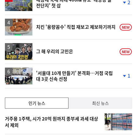
2
전단지' 첫 삽
단
계
하
락
치킨 '용량꼼수' 직접 재보고 제보하기까지
NEW
영
그 해 우리의 고민은
NEW
상
'서울대 10개 만들기' 본격화…거점 국립
1
대 3곳 신속 선정
단
계
하
락
인
인기 뉴스
최신 뉴스
기,
인
기
최
거주용 1주택, 시가 20억 원까지 종부세 과세 대상
뉴
서 제외
신,
스