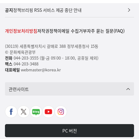
공지
정책브리핑 RSS 서비스 제공 중단 안내
개인정보처리방침
저작권정책
이메일 수집거부
자주 묻는 질문(FAQ)
(30119) 세종특별자치시 갈매로 388 정부세종청사 15동
© 문화체육관광부
전화
044-203-3555 (월-금 09:00 - 18:00, 공휴일 제외)
팩스
044-203-3488
대표메일
webmaster@korea.kr
관련사이트
페
X
네
유
인
이
바
이
튜
스
스
로
버
브
타
PC 버전
북
가
포
바
그