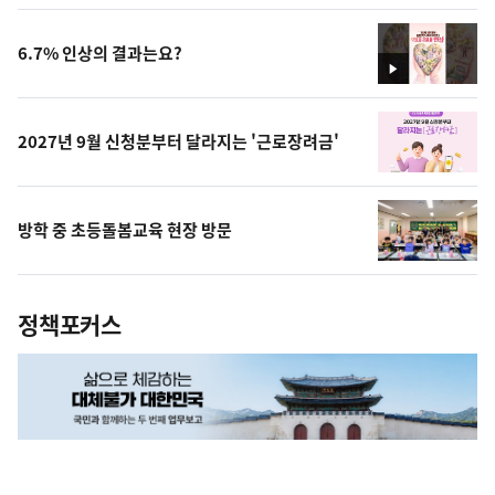
상
6.7% 인상의 결과는요?
영
상
2027년 9월 신청분부터 달라지는 '근로장려금'
방학 중 초등돌봄교육 현장 방문
정책포커스