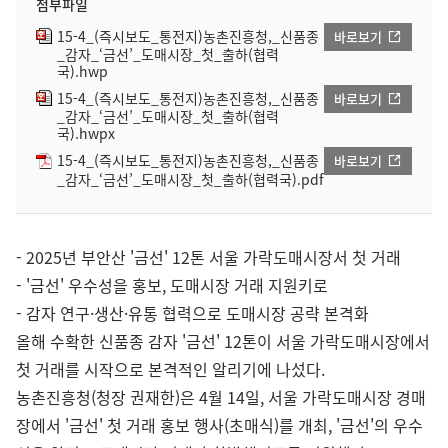
첨부파일
15-4_(즉시보도_통전지)농촌진흥청,_신품종
바로보기
_감자_‘금선’_도매시장_첫_출하(협력
국).hwp
15-4_(즉시보도_통전지)농촌진흥청,_신품종
바로보기
_감자_‘금선’_도매시장_첫_출하(협력
국).hwpx
15-4_(즉시보도_통전지)농촌진흥청,_신품종
바로보기
_감자_‘금선’_도매시장_첫_출하(협력국).pdf
- 2025년 부안산 '금선' 12톤 서울 가락도매시장서 첫 거래
- '금선' 우수성을 홍보, 도매시장 거래 지원키로
- 감자 연구·생산·유통 협력으로 도매시장 공략 본격화
올해 수확한 신품종 감자 '금선' 12톤이 서울 가락도매시장에서
첫 거래를 시작으로 본격적인 알리기에 나섰다.
농촌진흥청(청장 권재한)은 4월 14일, 서울 가락도매시장 경매
장에서 '금선' 첫 거래 홍보 행사(초매식)를 개최, '금선'의 우수