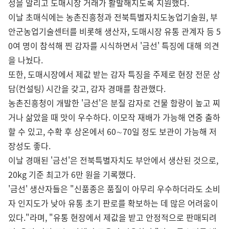
성을 알리고 도매시장 거래가 활발해지도록 지원했다.
이날 초매식에는 농촌진흥청과 전북특별자치도농업기술원, 부
안군농업기술센터를 비롯해 생산자, 도매시장 유통 관계자 등 5
0여 명이 참석해 찐 감자를 시식하면서 '금선' 특징에 대해 의견
을 나눴다.
또한, 도매시장에서 제값 받는 감자 특징을 주제로 현장 전문 상
담(컨설팅) 시간을 갖고, 감자 경매를 참관했다.
농촌진흥청이 개발한 '금선'은 분질 감자로 건물 함량이 높고 찌
거나 삶았을 때 맛이 우수하다. 이모작 재배가 가능해 연중 출하
할 수 있고, 수확 후 상온에서 60∼70일 정도 보관이 가능해 저
장성도 좋다.
이날 경매된 '금선'은 전북특별자치도 부안에서 생산된 것으로,
20kg 기준 최고가 6만 원을 기록했다.
'금선' 생산자들은 "신품종은 품질이 아무리 우수하더라도 소비
자 인지도가 낮아 유통 초기 판로를 확보하는 데 많은 어려움이
있다."라며, "유통 현장에서 제값을 받고 안정적으로 판매되려