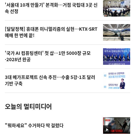
오
'서울대 10개 만들기' 본격화…거점 국립대 3곳 신
늘
속 선정
의
영
[달달정책] 휴대폰 미니멀리즘의 실현…KTX·SRT
상
예매 한 번에 끝!
,
오
'국가 AI 컴퓨팅센터' 첫 삽…1만 5000장 규모
·2028년 완공
늘
의
3대 메가프로젝트 신속 추진…수출 5강·1조 달러
사
기반 구축
진
오늘의 멀티미디어
"뭐하세요" 수거하다 딱 걸렸다
영