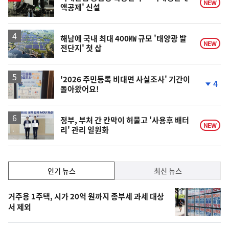
NEW
액공제' 신설
해남에 국내 최대 400㎿ 규모 '태양광 발
NEW
전단지' 첫 삽
'2026 주민등록 비대면 사실조사' 기간이
4
돌아왔어요!
단
계
하
락
정부, 부처 간 칸막이 허물고 '사용후 배터
NEW
리' 관리 일원화
인
인기 뉴스
최신 뉴스
기,
인
기
최
거주용 1주택, 시가 20억 원까지 종부세 과세 대상
뉴
서 제외
신,
스