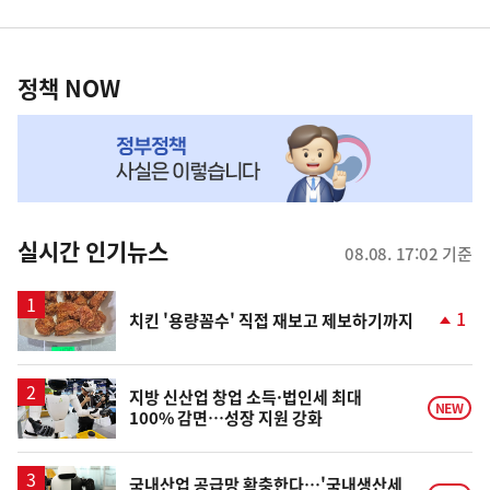
영
정
역
책
정책 NOW
NOW,
MY
맞
춤
뉴
실시간 인기뉴스
08.08. 17:02 기준
스
1
치킨 '용량꼼수' 직접 재보고 제보하기까지
단
계
상
승
지방 신산업 창업 소득·법인세 최대
NEW
100% 감면…성장 지원 강화
국내산업 공급망 확충한다…'국내생산세