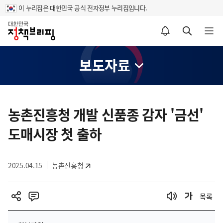
이 누리집은 대한민국 공식 전자정부 누리집입니다.
홈
알림설정 바로가기
검색 바로가기
메뉴 열기
보도자료
콘
텐
농촌진흥청 개발 신품종 감자 '금선'
츠
도매시장 첫 출하
영
역
2025.04.15
농촌진흥청
목록