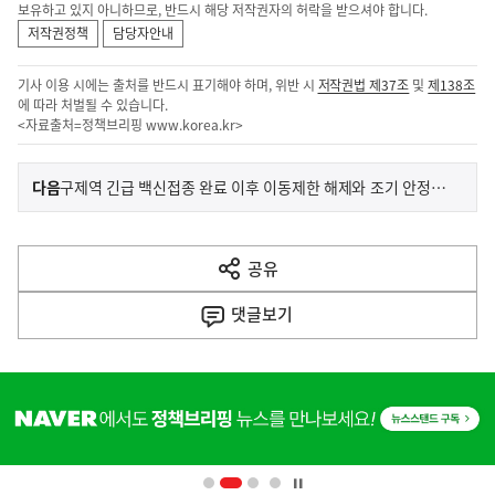
보유하고 있지 아니하므로, 반드시 해당 저작권자의 허락을 받으셔야 합니다.
저작권정책
담당자안내
기사 이용 시에는 출처를 반드시 표기해야 하며, 위반 시
저작권법 제37조
및
제138조
에 따라 처벌될 수 있습니다.
<자료출처=정책브리핑
www.korea.kr
>
이
기
다음
구제역 긴급 백신접종 완료 이후 이동제한 해제와 조기 안정화를 위해 총력 대응 중
사
전
다
공유
열
음
기
댓글
보기
기
사
히
단
배
너