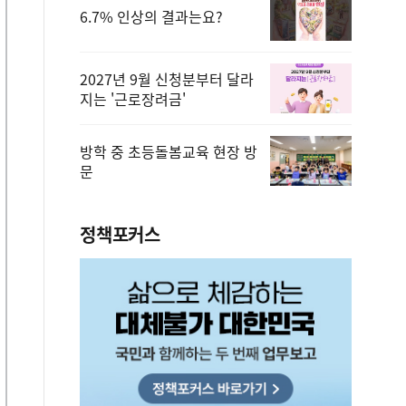
6.7% 인상의 결과는요?
2027년 9월 신청분부터 달라
지는 '근로장려금'
방학 중 초등돌봄교육 현장 방
문
정책포커스