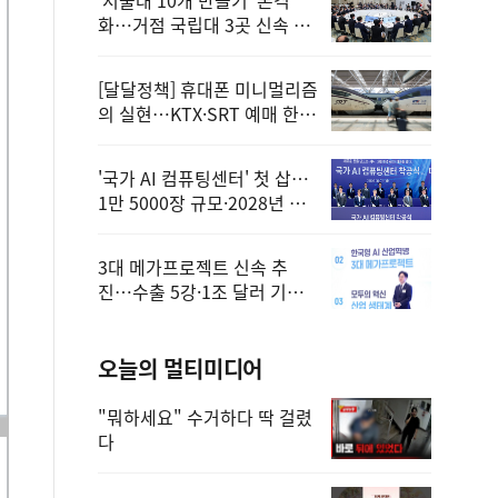
화…거점 국립대 3곳 신속 선
정
[달달정책] 휴대폰 미니멀리즘
의 실현…KTX·SRT 예매 한
번에 끝!
'국가 AI 컴퓨팅센터' 첫 삽…
1만 5000장 규모·2028년 완
공
3대 메가프로젝트 신속 추
진…수출 5강·1조 달러 기반
구축
오늘의 멀티미디어
"뭐하세요" 수거하다 딱 걸렸
다