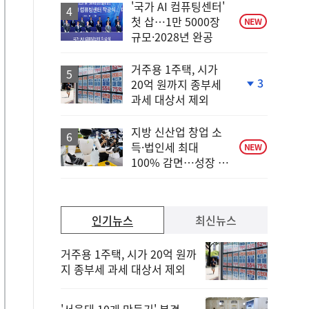
락
'국가 AI 컴퓨팅센터'
첫 삽…1만 5000장
NEW
규모·2028년 완공
거주용 1주택, 시가
3
20억 원까지 종부세
단
과세 대상서 제외
계
하
락
지방 신산업 창업 소
득·법인세 최대
NEW
100% 감면…성장 지
원 강화
인기뉴스
최신뉴스
거주용 1주택, 시가 20억 원까
지 종부세 과세 대상서 제외
'서울대 10개 만들기' 본격