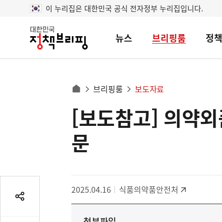
이 누리집은 대한민국 공식 전자정부 누리집입니다.
뉴스
브리핑룸
정
대
한
민
국
정
사
브리핑룸
보도자료
책
홈
브
이
으
[보도참고] 의약외
콘
리
트
로
핑
텐
이
문
츠
동
영
경
역
로
2025.04.16
식품의약품안전처
공
유
첨부파일