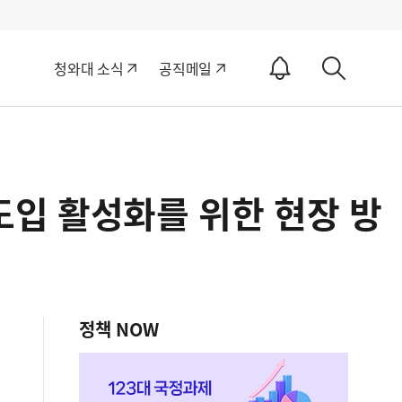
알
청와대 소식
공직메일
림
상
ON
세
검
색
도입 활성화를 위한 현장 방
정책 NOW