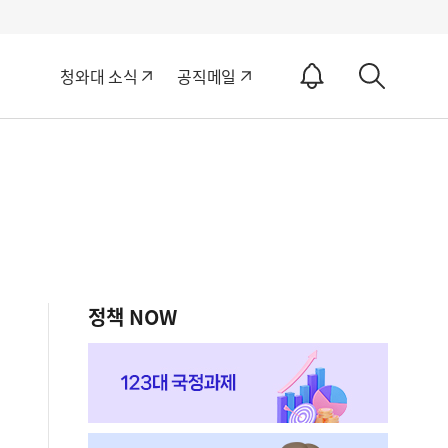
알
청와대 소식
공직메일
림
상
ON
세
검
색
정책 NOW