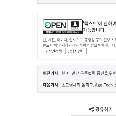
'텍스트'에 한하
가능합니다.
단, 사진, 이미지, 일러스트, 동영상 등의 일부
반드시 해당 저작권자의 허락을 받으셔야 합니다
저작권정책
담당자안내
이
이전기사
한-미 민간 우주협력 증진을 위
전
다음기사
초고령사회 돌파구, 
다
음
(보도설명) 금번 종합부동산
재정경제부
기
사
공유하기
열
기