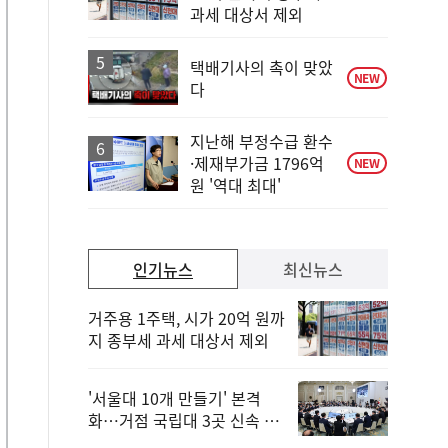
단
과세 대상서 제외
계
하
락
택배기사의 촉이 맞았
NEW
다
지난해 부정수급 환수
·제재부가금 1796억
NEW
원 '역대 최대'
인기뉴스
최신뉴스
거주용 1주택, 시가 20억 원까
지 종부세 과세 대상서 제외
'서울대 10개 만들기' 본격
화…거점 국립대 3곳 신속 선
정