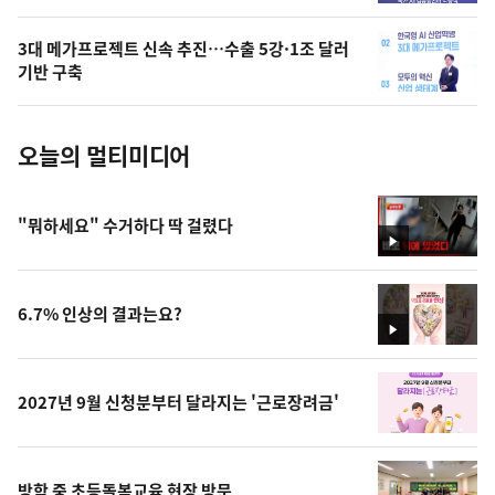
의
3대 메가프로젝트 신속 추진…수출 5강·1조 달러
사
기반 구축
진
오늘의 멀티미디어
"뭐하세요" 수거하다 딱 걸렸다
영
상
6.7% 인상의 결과는요?
영
상
2027년 9월 신청분부터 달라지는 '근로장려금'
방학 중 초등돌봄교육 현장 방문