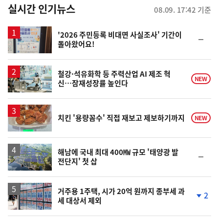
뉴
실시간 인기뉴스
08.09. 17:42 기준
스
'2026 주민등록 비대면 사실조사' 기간이
순
돌아왔어요!
위
동
일
철강·석유화학 등 주력산업 AI 제조 혁
NEW
신…잠재성장률 높인다
치킨 '용량꼼수' 직접 재보고 제보하기까지
NEW
해남에 국내 최대 400㎿ 규모 '태양광 발
순
전단지' 첫 삽
위
동
일
거주용 1주택, 시가 20억 원까지 종부세 과
2
세 대상서 제외
단
계