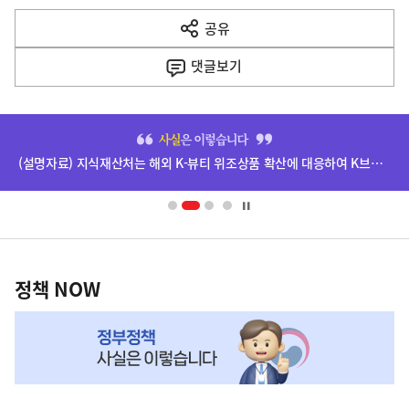
다
공유
열
음
기
댓글
보기
기
사
히
단
(설명자료) 지식재산처는 해외 K-뷰티 위조상품 확산에 대응하여 K브랜드 정부인증, 유통차단, 국제공조까지 K-브랜드 보호를 강화하고 있습니다.
배
너
영
정
역
책
정책 NOW
NOW,
MY
맞
춤