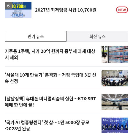
하
락
2027년 최저임금 시급 10,700원
NEW
인
인기 뉴스
최신 뉴스
기,
인
기
최
거주용 1주택, 시가 20억 원까지 종부세 과세 대상
뉴
서 제외
신,
스
오
'서울대 10개 만들기' 본격화…거점 국립대 3곳 신
늘
속 선정
의
영
[달달정책] 휴대폰 미니멀리즘의 실현…KTX·SRT
상
예매 한 번에 끝!
,
오
'국가 AI 컴퓨팅센터' 첫 삽…1만 5000장 규모
·2028년 완공
늘