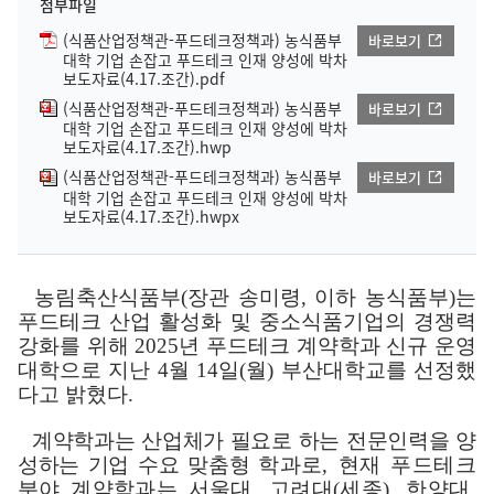
첨부파일
(식품산업정책관-푸드테크정책과) 농식품부
바로보기
대학 기업 손잡고 푸드테크 인재 양성에 박차
보도자료(4.17.조간).pdf
(식품산업정책관-푸드테크정책과) 농식품부
바로보기
대학 기업 손잡고 푸드테크 인재 양성에 박차
보도자료(4.17.조간).hwp
(식품산업정책관-푸드테크정책과) 농식품부
바로보기
대학 기업 손잡고 푸드테크 인재 양성에 박차
보도자료(4.17.조간).hwpx
농림축산식품부
(
장관 송미령
,
이하 농식품부
)
는
푸드테크 산업 활성화 및 중소식품기업의 경쟁력
강화를 위해
2025
년 푸드테크 계약학과 신규 운영
대학으로 지난
4
월
14
일
(
월
)
부산대학교를 선정했
다고 밝혔다
.
계약학과는 산업체가 필요로 하는 전문인력을 양
성하는 기업 수요 맞춤형
학과로
,
현재 푸드테크
분야 계약학과는 서울대
,
고려대
(
세종
),
한양대
,