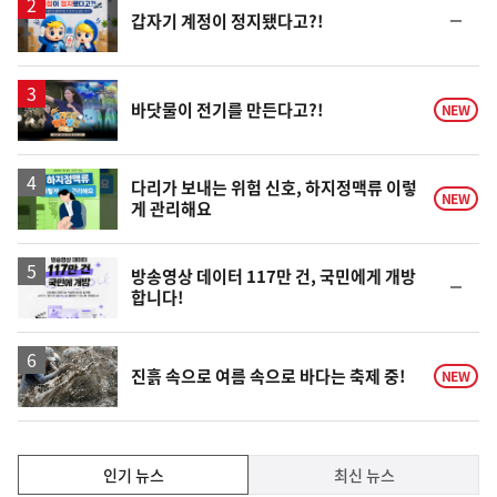
순
갑자기 계정이 정지됐다고?!
위
동
일
영
바닷물이 전기를 만든다고?!
NEW
상
다리가 보내는 위험 신호, 하지정맥류 이렇
NEW
게 관리해요
방송영상 데이터 117만 건, 국민에게 개방
순
합니다!
위
동
일
진흙 속으로 여름 속으로 바다는 축제 중!
NEW
인
인기 뉴스
최신 뉴스