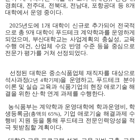
경희대
,
전주대
,
전북대
,
전남대
,
포항공대 등
8
개
대학에서 운영 중이다
.
2025
년도에
1
개 대학이 신규로 추가되어 전국적
으로 총
9
개 대학이 푸드테크 계약학과를 운영하게
되었으며
,
부산대학교는 사업계획의 충실성
,
교육
수행 여건
,
산업체 수요 반영 수준 등을 중심으로
전문가 평가를 거쳐 선정
되었다
.
선정된 대학은 중소식품업체 재직자를 대상으로
석사과정
을
운영하고
,
푸드테크 분야
(2
년
4
학기제
)
이론 및 실습 교육과 식품기업의 현장 애로기술 해
결을 위한 산
·
학 연계 과제를 수행한다
.
농식품부는 계약학과 운영대학에 학과운영비
,
학
생등록금
,
기업 애로기술 해결과제 수
(
총액의
65%)
행비 지원 등을 통해 푸드테크 전문인력양성을 적
극 뒷받침할 계획이다
.