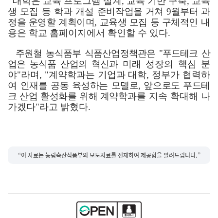
대학은 교육 프로그램 설계
,
교육 기반 구축
,
교육
생 모집 등 학과 개설
준비작업을 거쳐
9
월부터 과
정을 운영할 계획이며
,
교육생 모집 등 구체적인
내
용은 학교 홈페이지에서 확인할 수 있다
.
주원철 농식품부 식품산업정책관은
"
푸드테크 산
업은 농식품 산업의 혁신과
미래 성장의 핵심 분
야
"
라며
, "
계약학과는 기업과 대학
,
정부가 협력하
여
인재를 공동 육성하는 모델로
,
앞으로도 푸드테
크 산업 활성화를 위해 계약
학과를 지속 확대해 나
가겠다
"
라고 밝혔다
.
“이 자료는 농림축산식품부의 보도자료를 전재하여 제공함을 알려드립니다.”