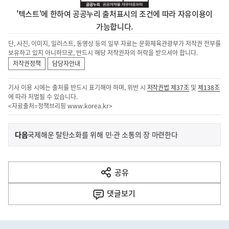
'텍스트'에 한하여 공공누리 출처표시의 조건에 따라 자유이용이
가능합니다.
단, 사진, 이미지, 일러스트, 동영상 등의 일부 자료는 문화체육관광부가 저작권 전부를
보유하고 있지 아니하므로, 반드시 해당 저작권자의 허락을 받으셔야 합니다.
저작권정책
담당자안내
기사 이용 시에는 출처를 반드시 표기해야 하며, 위반 시
저작권법 제37조
및
제138조
에 따라 처벌될 수 있습니다.
<자료출처=정책브리핑
www.korea.kr
>
이
기
다음
국제해운 탈탄소화를 위해 민·관 소통의 장 마련한다
사
전
다
공유
열
음
기
댓글
보기
기
사
히