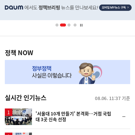
단
배
너
영
정
역
책
정책 NOW
NOW,
MY
맞
춤
뉴
실시간 인기뉴스
08.06. 11:37 기준
스
'서울대 10개 만들기' 본격화…거점 국립
순
대 3곳 신속 선정
위
동
일