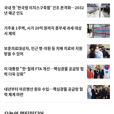
기,
인
기
최
국내 첫 '한국형 이지스구축함' 건조 본격화…2032
뉴
년 해군 인도
신,
스
오
거주용 1주택, 시가 20억 원까지 종부세 과세 대상
늘
서 제외
의
영
보훈의료대상자, 인근 병·의원 등 치매 치료비 지원
상
받을 수 있어
,
오
이 대통령 "한-칠레 FTA 개선…핵심광물 공급망 협
력 더욱 강화"
늘
의
내년부터 아르헨산 원유 수입…핵심광물 공급망 협
사
력 체계 마련
진
오늘의 멀티미디어