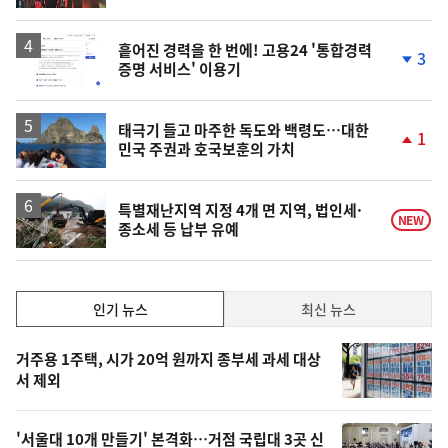
동
일
흩어진 경력을 한 번에! 고용24 '통합경력
3
증명 서비스' 이용기
단
계
하
락
태극기 들고 마주한 독도와 백령도…대한
1
민국 주권과 호국보훈의 가치
단
계
상
승
특별재난지역 지정 4개 면 지역, 법인세·
NEW
종소세 등 납부 유예
인
인기 뉴스
최신 뉴스
기,
인
기
최
거주용 1주택, 시가 20억 원까지 종부세 과세 대상
뉴
서 제외
신,
스
오
'서울대 10개 만들기' 본격화…거점 국립대 3곳 신