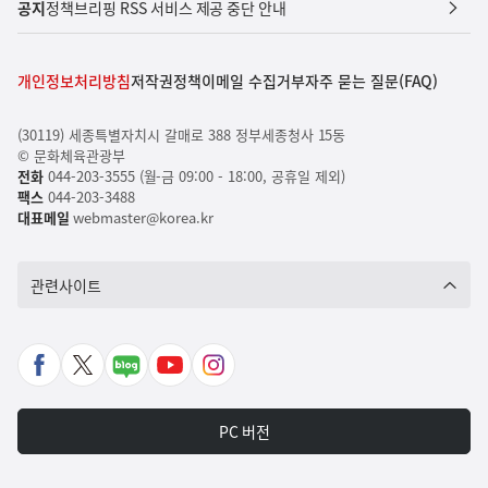
공지
정책브리핑 RSS 서비스 제공 중단 안내
개인정보처리방침
저작권정책
이메일 수집거부
자주 묻는 질문(FAQ)
(30119) 세종특별자치시 갈매로 388 정부세종청사 15동
© 문화체육관광부
전화
044-203-3555 (월-금 09:00 - 18:00, 공휴일 제외)
팩스
044-203-3488
대표메일
webmaster@korea.kr
관련사이트
페
X
네
유
인
이
바
이
튜
스
스
로
버
브
타
PC 버전
북
가
포
바
그
바
기
스
로
램