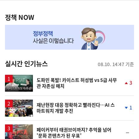
정
역
책
정책 NOW
NOW,
MY
맞
춤
뉴
실시간 인기뉴스
08.10. 14:47 기준
스
영
도파민 폭발! 카이스트 허성범 vs 5급 사무
3
관 자존심 매치
상
단
계
상
승
재난현장 대응 정확하고 빨라진다…AI 스
1
마트워치 개발 추진
단
계
하
락
페이커부터 태권브이까지? 추억을 넘어
순
'문화 콘텐츠가 된 우표'
위