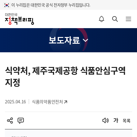
이 누리집은 대한민국 공식 전자정부 누리집입니다.
홈
알림설정 바로가기
검색 바로가기
메뉴 열기
보도자료
콘
텐
식약처, 제주국제공항 식품안심구역
츠
지정
영
역
2025.04.16
식품의약품안전처
목록