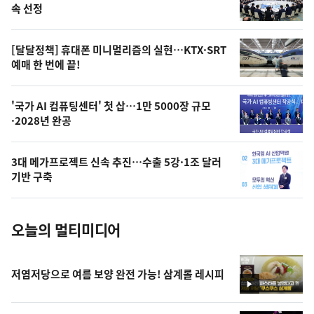
늘
속 선정
의
영
[달달정책] 휴대폰 미니멀리즘의 실현…KTX·SRT
상
예매 한 번에 끝!
,
오
'국가 AI 컴퓨팅센터' 첫 삽…1만 5000장 규모
·2028년 완공
늘
의
3대 메가프로젝트 신속 추진…수출 5강·1조 달러
사
기반 구축
진
오늘의 멀티미디어
저염저당으로 여름 보양 완전 가능! 삼계롤 레시피
영
상