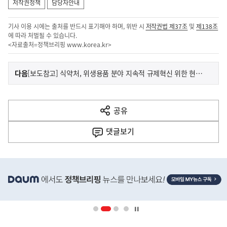
저작권정책
담당자안내
기사 이용 시에는 출처를 반드시 표기해야 하며, 위반 시
저작권법 제37조
및
제138조
에 따라 처벌될 수 있습니다.
<자료출처=정책브리핑
www.korea.kr
>
이
기
다음
[보도참고] 식약처, 위생용품 분야 지속적 규제혁신 위한 현장 소통 강화
사
전
다
공유
열
음
기
댓글
보기
기
사
히
단
배
너
영