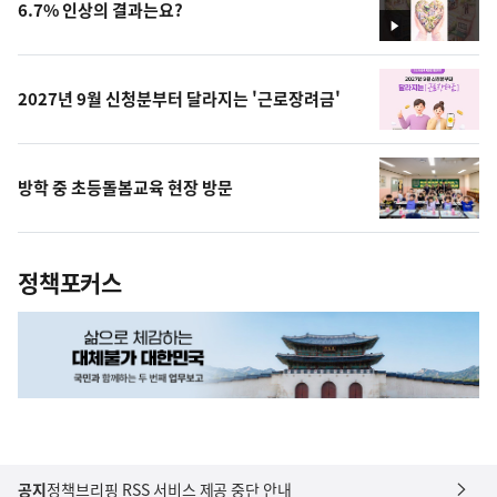
6.7% 인상의 결과는요?
영
상
2027년 9월 신청분부터 달라지는 '근로장려금'
방학 중 초등돌봄교육 현장 방문
정책포커스
공지
정책브리핑 RSS 서비스 제공 중단 안내