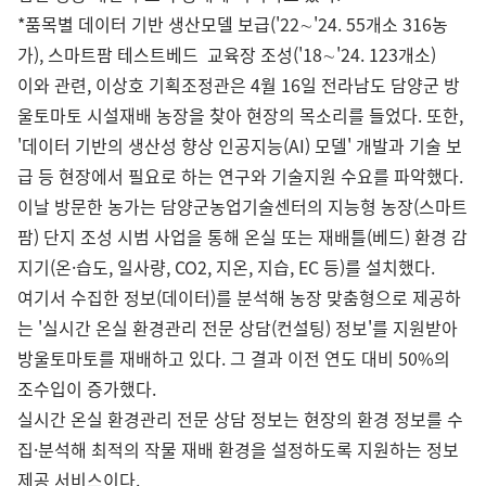
*품목별 데이터 기반 생산모델 보급('22∼'24. 55개소 316농
가), 스마트팜 테스트베드 교육장 조성('18∼'24. 123개소)
이와 관련, 이상호 기획조정관은 4월 16일 전라남도 담양군 방
울토마토 시설재배 농장을 찾아 현장의 목소리를 들었다. 또한,
'데이터 기반의 생산성 향상 인공지능(AI) 모델' 개발과 기술 보
급 등 현장에서 필요로 하는 연구와 기술지원 수요를 파악했다.
이날 방문한 농가는 담양군농업기술센터의 지능형 농장(스마트
팜) 단지 조성 시범 사업을 통해 온실 또는 재배틀(베드) 환경 감
지기(온·습도, 일사량, CO2, 지온, 지습, EC 등)를 설치했다.
여기서 수집한 정보(데이터)를 분석해 농장 맞춤형으로 제공하
는 '실시간 온실 환경관리 전문 상담(컨설팅) 정보'를 지원받아
방울토마토를 재배하고 있다. 그 결과 이전 연도 대비 50%의
조수입이 증가했다.
실시간 온실 환경관리 전문 상담 정보는 현장의 환경 정보를 수
집·분석해 최적의 작물 재배 환경을 설정하도록 지원하는 정보
제공 서비스이다.