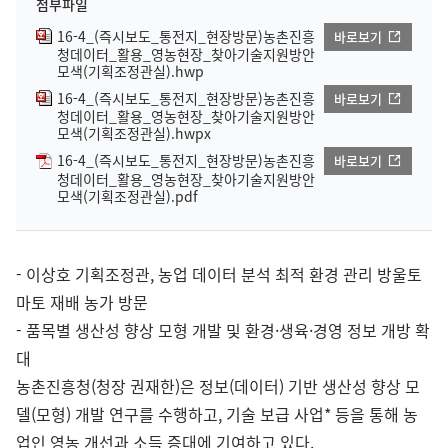
첨부파일
16-4_(즉시보도_통전지_현장방문)농촌진흥
바로보기
청데이터_활용_영농현장_찾아기술지원방안
모색(기획조정관실).hwp
16-4_(즉시보도_통전지_현장방문)농촌진흥
바로보기
청데이터_활용_영농현장_찾아기술지원방안
모색(기획조정관실).hwpx
16-4_(즉시보도_통전지_현장방문)농촌진흥
바로보기
청데이터_활용_영농현장_찾아기술지원방안
모색(기획조정관실).pdf
- 이상호 기획조정관, 농업 데이터 분석 최적 환경 관리 방울토
마토 재배 농가 방문
- 품목별 생산성 향상 모형 개발 및 환경·생육·경영 정보 개방 확
대
농촌진흥청(청장 권재한)은 정보(데이터) 기반 생산성 향상 모
델(모형) 개발 연구를 수행하고, 기술 보급 사업* 등을 통해 농
업인 영농 개선과 소득 증대에 기여하고 있다.