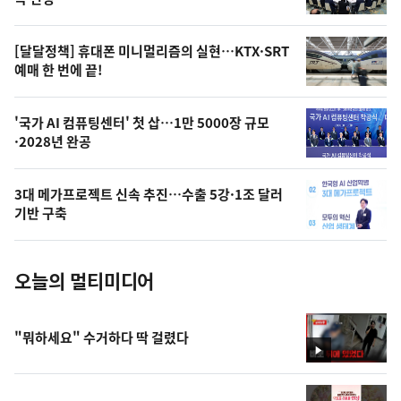
의
영
[달달정책] 휴대폰 미니멀리즘의 실현…KTX·SRT
상
예매 한 번에 끝!
,
오
'국가 AI 컴퓨팅센터' 첫 삽…1만 5000장 규모
·2028년 완공
늘
의
3대 메가프로젝트 신속 추진…수출 5강·1조 달러
사
기반 구축
진
오늘의 멀티미디어
"뭐하세요" 수거하다 딱 걸렸다
영
상