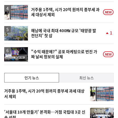
상
승
거주용 1주택, 시가 20억 원까지 종부세 과
NEW
세 대상서 제외
해남에 국내 최대 400㎿ 규모 '태양광 발
1
전단지' 첫 삽
단
계
상
승
영
"수익 때문에?" 공포 마케팅으로 번진 가
NEW
짜 날씨 정보의 실체
상
인
인기 뉴스
최신 뉴스
기,
인
기
최
거주용 1주택, 시가 20억 원까지 종부세 과세 대상
뉴
서 제외
신,
스
오
'서울대 10개 만들기' 본격화…거점 국립대 3곳 신
늘
속 선정