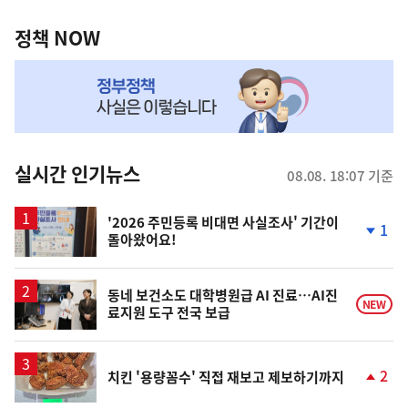
정
역
책
정책 NOW
NOW,
MY
맞
춤
뉴
실시간 인기뉴스
08.08. 18:07 기준
스
'2026 주민등록 비대면 사실조사' 기간이
1
돌아왔어요!
단
계
하
락
동네 보건소도 대학병원급 AI 진료…AI진
NEW
료지원 도구 전국 보급
2
치킨 '용량꼼수' 직접 재보고 제보하기까지
단
계