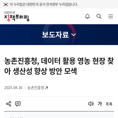
이 누리집은 대한민국 공식 전자정부 누리집입니다.
홈
알림설정 바로가기
검색 바로가기
메뉴 열기
보도자료
콘
텐
농촌진흥청, 데이터 활용 영농 현장 찾
츠
아 생산성 향상 방안 모색
영
역
2025.04.16
농촌진흥청
목록