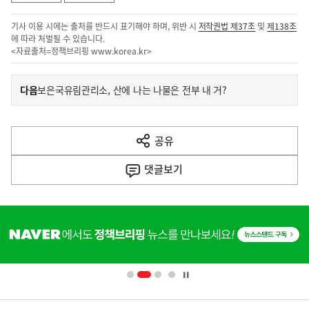
기사 이용 시에는 출처를 반드시 표기해야 하며, 위반 시
저작권법 제37조
및
제138조
에 따라 처벌될 수 있습니다.
<자료출처=정책브리핑
www.korea.kr
>
이
기
다음
보은국유림관리소, 산에 나는 나물은 전부 내 거?
사
전
다
공유
열
음
기
댓글
보기
기
사
히
단
배
너
영