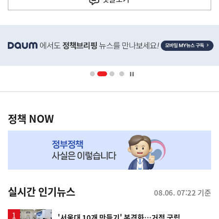
기
사
히
단
배
너
영
정
역
책
정책 NOW
NOW,
MY
맞
춤
뉴
실시간 인기뉴스
08.06. 07:22 기준
스
'서울대 10개 만들기' 본격화…거점 국립