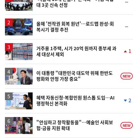
순
대 3곳 신속 선정
위
동
일
올해 '전작권 회복 원년'…로드맵 완성·회
순
복시기 결정 추진
위
동
일
거주용 1주택, 시가 20억 원까지 종부세 과
1
세 대상서 제외
단
계
상
승
이 대통령 "대한민국 대도약 위해 한반도
NEW
평화와 안정 가장 중요"
혜택 자동신청·복합민원 원스톱 도입…AI
2
행정혁신 본격화
단
계
하
락
"안심하고 창작활동을"…예술인 사회보
NEW
험·금융 지원 확대