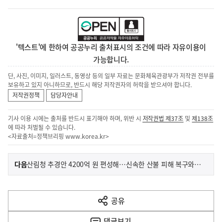
'텍스트'에 한하여 공공누리 출처표시의 조건에 따라 자유이용이
가능합니다.
단, 사진, 이미지, 일러스트, 동영상 등의 일부 자료는 문화체육관광부가 저작권 전부를
보유하고 있지 아니하므로, 반드시 해당 저작권자의 허락을 받으셔야 합니다.
저작권정책
담당자안내
기사 이용 시에는 출처를 반드시 표기해야 하며, 위반 시
저작권법 제37조
및
제138조
에 따라 처벌될 수 있습니다.
<자료출처=정책브리핑
www.korea.kr
>
이
기
다음
산림청 추경안 4200억 원 편성해…신속한 산불 피해 복구와 극한기후 대비 산불대응역량 강화한다
사
전
다
공유
열
음
기
댓글
보기