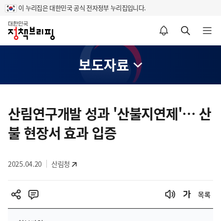
이 누리집은 대한민국 공식 전자정부 누리집입니다.
홈
알림설정 바로가기
검색 바로가기
메뉴 열기
보도자료
콘
텐
산림연구개발 성과 '산불지연제'… 산
츠
불 현장서 효과 입증
영
역
2025.04.20
산림청
목록