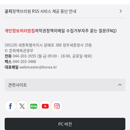
공지
정책브리핑 RSS 서비스 제공 중단 안내
개인정보처리방침
저작권정책
이메일 수집거부
자주 묻는 질문(FAQ)
(30119) 세종특별자치시 갈매로 388 정부세종청사 15동
© 문화체육관광부
전화
044-203-3555 (월-금 09:00 - 18:00, 공휴일 제외)
팩스
044-203-3488
대표메일
webmaster@korea.kr
관련사이트
페
X
네
유
인
이
바
이
튜
스
스
로
버
브
타
PC 버전
북
가
포
바
그