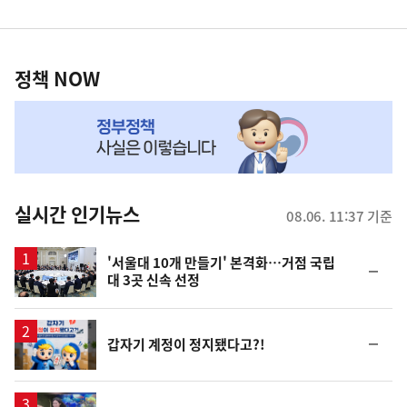
영
정
역
책
정책 NOW
NOW,
MY
맞
춤
뉴
실시간 인기뉴스
08.06. 11:37 기준
스
'서울대 10개 만들기' 본격화…거점 국립
순
대 3곳 신속 선정
위
동
일
순
갑자기 계정이 정지됐다고?!
위
동
일
영