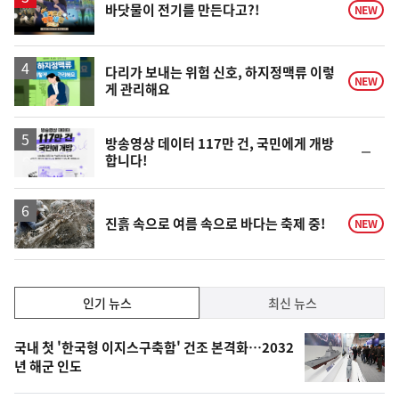
바닷물이 전기를 만든다고?!
NEW
상
다리가 보내는 위험 신호, 하지정맥류 이렇
NEW
게 관리해요
방송영상 데이터 117만 건, 국민에게 개방
순
합니다!
위
동
일
진흙 속으로 여름 속으로 바다는 축제 중!
NEW
인
인기 뉴스
최신 뉴스
기,
인
기
최
국내 첫 '한국형 이지스구축함' 건조 본격화…2032
뉴
년 해군 인도
신,
스