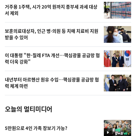
오
거주용 1주택, 시가 20억 원까지 종부세 과세 대상
늘
서 제외
의
영
보훈의료대상자, 인근 병·의원 등 치매 치료비 지원
상
받을 수 있어
,
오
이 대통령 "한-칠레 FTA 개선…핵심광물 공급망 협
력 더욱 강화"
늘
의
내년부터 아르헨산 원유 수입…핵심광물 공급망 협
사
력 체계 마련
진
오늘의 멀티미디어
5만원으로 4인 가족 장보기 가능?
영