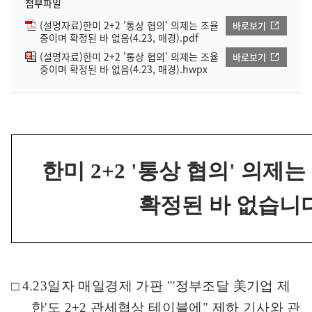
첨부파일
(설명자료)한미 2+2 '통상 협의' 의제는 조율
바로보기
중이며 확정된 바 없음(4.23, 매경).pdf
(설명자료)한미 2+2 '통상 협의' 의제는 조율
바로보기
중이며 확정된 바 없음(4.23, 매경).hwpx
한미
2+2 '
통상 협의
'
의제는
확정된 바 없습니
□
4.23
일자 매일경제 가판
"'
정부조달
美
기업 제
한
'
도
2+2
관세협상 테이블에
"
제하 기사와 관