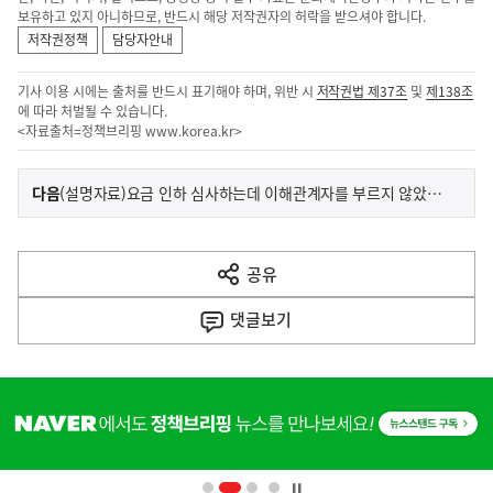
보유하고 있지 아니하므로, 반드시 해당 저작권자의 허락을 받으셔야 합니다.
저작권정책
담당자안내
기사 이용 시에는 출처를 반드시 표기해야 하며, 위반 시
저작권법 제37조
및
제138조
에 따라 처벌될 수 있습니다.
<자료출처=정책브리핑
www.korea.kr
>
이
기
다음
(설명자료)요금 인하 심사하는데 이해관계자를 부르지 않았다는 것은 사실이 아닙니다
사
전
다
공유
열
음
기
댓글
보기
기
사
히
단
배
너