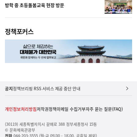
방학 중 초등돌봄교육 현장 방문
정책포커스
공지
정책브리핑 RSS 서비스 제공 중단 안내
개인정보처리방침
저작권정책
이메일 수집거부
자주 묻는 질문(FAQ)
(30119) 세종특별자치시 갈매로 388 정부세종청사 15동
© 문화체육관광부
전화
044-203-3555 (월-금 09:00 - 18:00, 공휴일 제외)