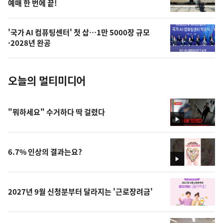
예매 한 번에 끝!
늘
의
'국가 AI 컴퓨팅센터' 첫 삽…1만 5000장 규모
사
·2028년 완공
진
오늘의 멀티미디어
"뭐하세요" 수거하다 딱 걸렸다
영
상
6.7% 인상의 결과는요?
영
상
2027년 9월 신청분부터 달라지는 '근로장려금'