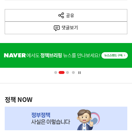
전
다
공유
열
음
기
댓글
보기
기
사
히
단
배
너
영
정
역
책
정책 NOW
NOW,
MY
맞