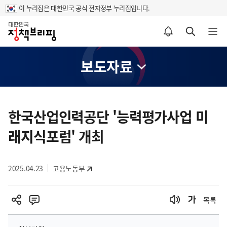
이 누리집은 대한민국 공식 전자정부 누리집입니다.
홈
알림설정 바로가기
검색 바로가기
메뉴 열기
보도자료
콘
텐
한국산업인력공단 '능력평가사업 미
츠
래지식포럼' 개최
영
역
2025.04.23
고용노동부
목록