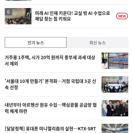
계
하
락
미래 AI 인재 키운다! 교실 밖 AI 수업으로
NEW
해답 찾는 힘 키워요
인
인기 뉴스
최신 뉴스
기,
인
기
최
거주용 1주택, 시가 20억 원까지 종부세 과세 대상
뉴
서 제외
신,
스
오
'서울대 10개 만들기' 본격화…거점 국립대 3곳 신
늘
속 선정
의
영
내년부터 아르헨산 원유 수입…핵심광물 공급망 협
상
력 체계 마련
,
오
[달달정책] 휴대폰 미니멀리즘의 실현…KTX·SRT