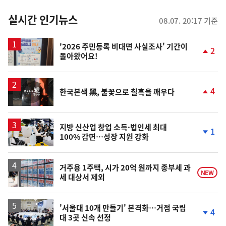
춤
뉴
실시간 인기뉴스
08.07. 20:17 기준
스
'2026 주민등록 비대면 사실조사' 기간이
2
돌아왔어요!
단
계
상
승
영
4
한국본색 黑, 불꽃으로 칠흑을 깨우다
상
단
계
상
승
지방 신산업 창업 소득·법인세 최대
1
100% 감면…성장 지원 강화
단
계
하
락
거주용 1주택, 시가 20억 원까지 종부세 과
NEW
세 대상서 제외
'서울대 10개 만들기' 본격화…거점 국립
4
대 3곳 신속 선정
단