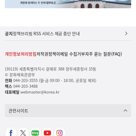
공지
정책브리핑 RSS 서비스 제공 중단 안내
개인정보처리방침
저작권정책
이메일 수집거부
자주 묻는 질문(FAQ)
(30119) 세종특별자치시 갈매로 388 정부세종청사 15동
© 문화체육관광부
전화
044-203-3555 (월-금 09:00 - 18:00, 공휴일 제외)
팩스
044-203-3488
대표메일
webmaster@korea.kr
관련사이트
페
X
네
유
인