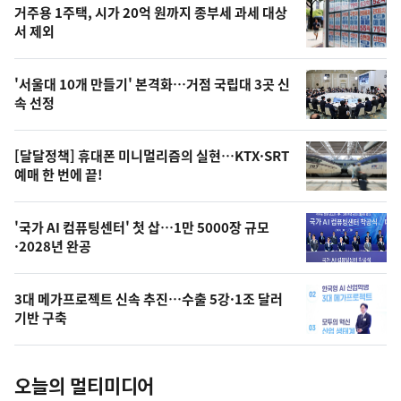
기
최
거주용 1주택, 시가 20억 원까지 종부세 과세 대상
뉴
서 제외
신,
스
오
'서울대 10개 만들기' 본격화…거점 국립대 3곳 신
늘
속 선정
의
영
[달달정책] 휴대폰 미니멀리즘의 실현…KTX·SRT
상
예매 한 번에 끝!
,
오
'국가 AI 컴퓨팅센터' 첫 삽…1만 5000장 규모
·2028년 완공
늘
의
3대 메가프로젝트 신속 추진…수출 5강·1조 달러
사
기반 구축
진
오늘의 멀티미디어