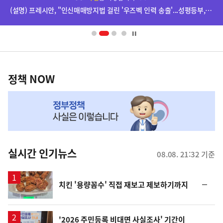
단
(설명) 프레시안, "인신매매방지법 걸린 '우즈벡 인력 송출'...성평등부,노동·법무부에 개선 요청" 관련
배
너
영
정
역
책
정책 NOW
NOW,
MY
맞
춤
뉴
실시간 인기뉴스
08.08. 21:32 기준
스
순
치킨 '용량꼼수' 직접 재보고 제보하기까지
위
동
일
'2026 주민등록 비대면 사실조사' 기간이