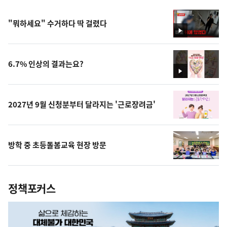
"뭐하세요" 수거하다 딱 걸렸다
영
상
6.7% 인상의 결과는요?
영
상
2027년 9월 신청분부터 달라지는 '근로장려금'
방학 중 초등돌봄교육 현장 방문
정책포커스