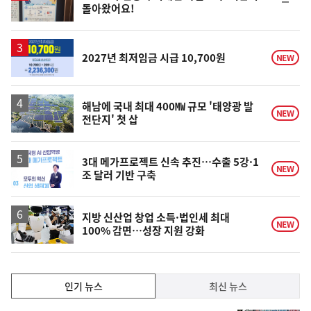
순
돌아왔어요!
위
동
일
2027년 최저임금 시급 10,700원
NEW
해남에 국내 최대 400㎿ 규모 '태양광 발
NEW
전단지' 첫 삽
3대 메가프로젝트 신속 추진…수출 5강·1
NEW
조 달러 기반 구축
지방 신산업 창업 소득·법인세 최대
NEW
100% 감면…성장 지원 강화
인
인기 뉴스
최신 뉴스
기,
인