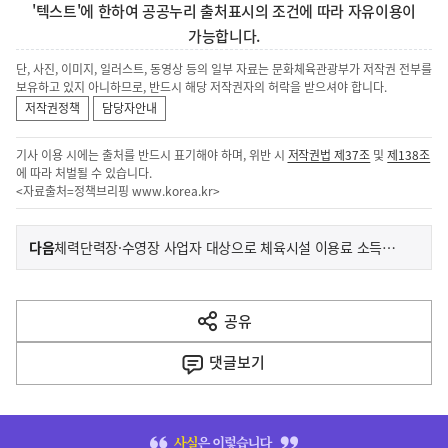
'텍스트'에 한하여 공공누리 출처표시의 조건에 따라 자유이용이
가능합니다.
단, 사진, 이미지, 일러스트, 동영상 등의 일부 자료는 문화체육관광부가 저작권 전부를
보유하고 있지 아니하므로, 반드시 해당 저작권자의 허락을 받으셔야 합니다.
저작권정책
담당자안내
기사 이용 시에는 출처를 반드시 표기해야 하며, 위반 시
저작권법 제37조
및
제138조
에 따라 처벌될 수 있습니다.
<자료출처=정책브리핑
www.korea.kr
>
이
기
다음
체력단력장·수영장 사업자 대상으로 체육시설 이용료 소득공제 제도를 안내합니다
사
전
다
공유
열
음
기
댓글
보기
기
사
히