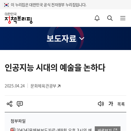
이 누리집은 대한민국 공식 전자정부 누리집입니다.
홈
알림설정 바로가기
검색 바로가기
메뉴 열기
보도자료
콘
텐
인공지능 시대의 예술을 논하다
츠
영
2025.04.24
문화체육관광부
역
목록
첨부파일
[0424]문체부보도자료-제8회 오후 3시의 예
바로보기