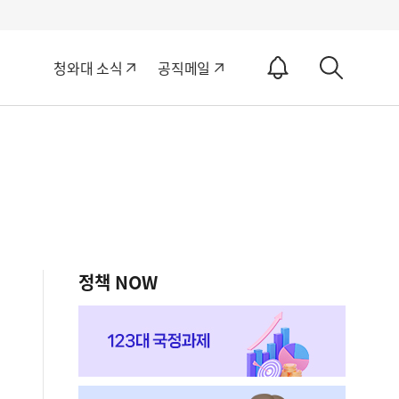
알
청와대 소식
공직메일
림
상
ON
세
검
색
정책 NOW