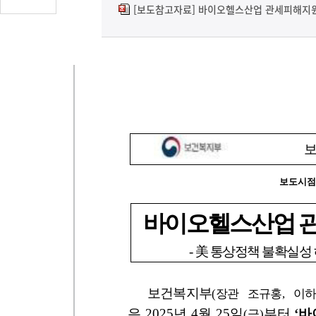
글
[보도참고자료] 바이오헬스산업 관세피해지원
수
(클
릭
시
댓
글
로
이
동)