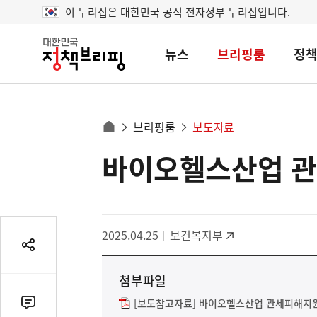
이 누리집은 대한민국 공식 전자정부 누리집입니다.
뉴스
브리핑룸
정
대
한
민
국
정
사
브리핑룸
보도자료
책
홈
브
이
으
바이오헬스산업 관
콘
리
트
로
핑
텐
이
츠
동
영
경
2025.04.25
보건복지부
역
로
공
유
첨부파일
열
기
[보도참고자료] 바이오헬스산업 관세피해지원센
댓