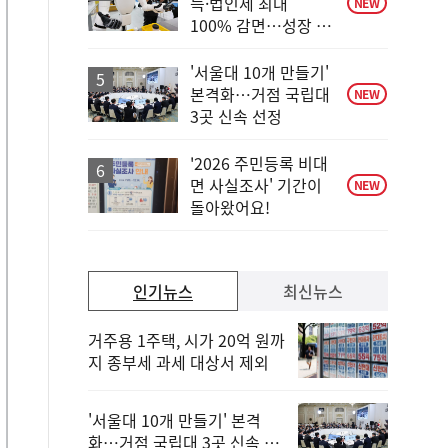
득·법인세 최대
NEW
100% 감면…성장 지
원 강화
'서울대 10개 만들기'
본격화…거점 국립대
NEW
3곳 신속 선정
'2026 주민등록 비대
면 사실조사' 기간이
NEW
돌아왔어요!
인기뉴스
최신뉴스
거주용 1주택, 시가 20억 원까
지 종부세 과세 대상서 제외
'서울대 10개 만들기' 본격
화…거점 국립대 3곳 신속 선