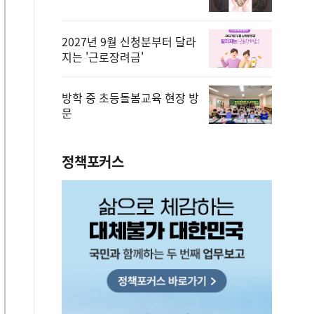
2027년 9월 신청분부터 달라
지는 '근로장려금'
방학 중 초등돌봄교육 현장 방
문
정책포커스