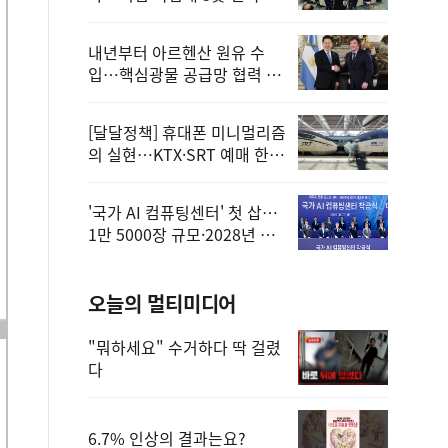
정
내년부터 아르헨산 원유 수
입…핵심광물 공급망 협력 체
계 마련
[달달정책] 휴대폰 미니멀리즘
의 실현…KTX·SRT 예매 한
번에 끝!
'국가 AI 컴퓨팅센터' 첫 삽…
1만 5000장 규모·2028년 완
공
오늘의 멀티미디어
"뭐하세요" 수거하다 딱 걸렸
다
6.7% 인상의 결과는요?