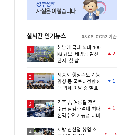
실시간 인기뉴스
08.08. 07:52 기준
해남에 국내 최대 400
2
㎿ 규모 '태양광 발전
단
단지' 첫 삽
계
상
승
세종시 행정수도 기능
1
완성 등 국토대전환 8
단
대 과제 이달 중 발표
계
하
락
기후부, 여름철 전력
1
수급 점검…역대 최대
단
전력수요 가능성 대비
계
상
승
지방 신산업 창업 소