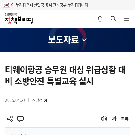
이 누리집은 대한민국 공식 전자정부 누리집입니다.
홈
알림설정 바로가기
검색 바로가기
메뉴 열기
보도자료
콘
텐
티웨이항공 승무원 대상 위급상황 대
츠
비 소방안전 특별교육 실시
영
역
2025.04.27
소방청
목록