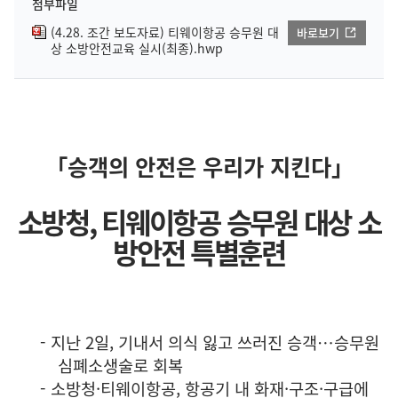
첨부파일
(4.28. 조간 보도자료) 티웨이항공 승무원 대
바로보기
상 소방안전교육 실시(최종).hwp
「
승객의 안전은 우리가 지킨다
」
소방청
,
티웨이항공 승무원 대상 소
방안전 특별훈련
-
지난
2
일
,
기내서 의식 잃고 쓰러진 승객
…
승무원
심폐소생술로 회복
-
소방청
·
티웨이항공
,
항공기 내 화재
·
구조
·
구급에