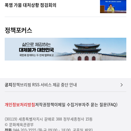
폭염 가뭄 대처상황 점검회의
정책포커스
공지
정책브리핑 RSS 서비스 제공 중단 안내
개인정보처리방침
저작권정책
이메일 수집거부
자주 묻는 질문(FAQ)
(30119) 세종특별자치시 갈매로 388 정부세종청사 15동
© 문화체육관광부
전화
044-203-3555 (월-금 09:00 - 18:00, 공휴일 제외)