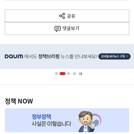
전
다
공유
열
음
기
댓글
보기
기
사
히
단
배
너
영
정
역
책
정책 NOW
NOW,
MY
맞