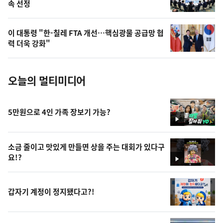
속 선정
늘
의
이 대통령 "한-칠레 FTA 개선…핵심광물 공급망 협
사
력 더욱 강화"
진
오늘의 멀티미디어
5만원으로 4인 가족 장보기 가능?
영
상
소금 줄이고 맛있게 만들면 상을 주는 대회가 있다구
요!?
영
상
갑자기 계정이 정지됐다고?!