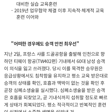
대비한 실습 교육훈련
- 2019
년 업무협약 체결 이후 지속적
·
체계적 교육
훈련 이어와
"
어떠한 경우에도 승객 안전 최우선
"
지난
2
일
,
프랑스 샤를 드골공항을 출발해 인천으로 향
하던 티웨이 항공
(TW402
편
)
기내에서
60
대 남성 승객
이 의식을 잃고 쓰러졌다
.
당시 이를 목격한 승무원은
응급상황에서도 침착함을 유지하고 평소 교육 받은대로
승객의 상태를 확인
,
호흡과 맥박이 없는 것을 확인 후
곧장 심폐소생술을 실시했다
.
심폐소생술을 받은 승객
은 호흡을 되찾았고
,
곧 기내식까지 섭취할 정도로 빠르
게 상태가 회복되었다
.
평소 적극적이고 반복적인 훈련
이 실전에서 소중한 생명을 살려낸 것
.