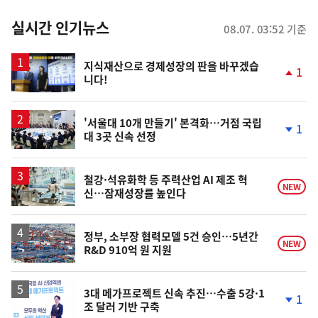
춤
뉴
실시간 인기뉴스
08.07. 03:52 기준
스
지식재산으로 경제성장의 판을 바꾸겠습
1
니다!
단
계
상
승
'서울대 10개 만들기' 본격화…거점 국립
1
대 3곳 신속 선정
단
계
하
락
철강·석유화학 등 주력산업 AI 제조 혁
NEW
신…잠재성장률 높인다
정부, 소부장 협력모델 5건 승인…5년간
NEW
R&D 910억 원 지원
3대 메가프로젝트 신속 추진…수출 5강·1
1
조 달러 기반 구축
단