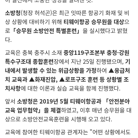
소방청
(
청장 허석곤
)
은 최근 잇따른 항공기 화재 및 비
상 상황에 대비하기 위해
티웨이항공 승무원을 대상
으
로
「
승무원 소방안전 특별훈련
」
을 실시했다고 밝혔
다
.
교육은 충북 충주시 소재
중앙
119
구조본부 충청
·
강원
특수구조대 종합훈련
장에서 지난
25
일 진행됐으며
,
기
내에서 발생할 수 있는 위급상황을 가정
하여
▲
응급처
치 교육과
▲
화재진압
,
▲
로프구조 훈련 등 상황별 조
치사항
에 대한 이론과 실습 교육을 함께 진행했다
.
앞서
소방청은
2019
년
5
월 티웨이항공과
「
안전분야
교육 업무협약
」
을 체결
하였고
,
이후 매년 승무원을 대
상으로 소방안전교육훈련을 시행해 오고 있다
.
교육에 참여한 티웨이항공 관계자는
"
어떤 상황에서도