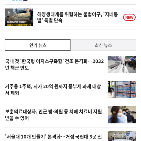
계
하
락
해양생태계를 위협하는 불법어구, '지네통
NEW
발' 특별 단속
인
인기 뉴스
최신 뉴스
기,
인
기
최
국내 첫 '한국형 이지스구축함' 건조 본격화…2032
뉴
년 해군 인도
신,
스
오
거주용 1주택, 시가 20억 원까지 종부세 과세 대상
늘
서 제외
의
영
보훈의료대상자, 인근 병·의원 등 치매 치료비 지원
상
받을 수 있어
,
오
'서울대 10개 만들기' 본격화…거점 국립대 3곳 신