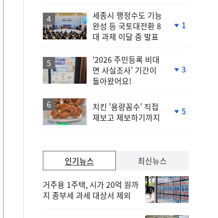
상
승
세종시 행정수도 기능
1
완성 등 국토대전환 8
단
대 과제 이달 중 발표
계
하
락
'2026 주민등록 비대
3
면 사실조사' 기간이
단
돌아왔어요!
계
하
락
치킨 '용량꼼수' 직접
5
재보고 제보하기까지
단
계
하
락
인기뉴스
최신뉴스
거주용 1주택, 시가 20억 원까
지 종부세 과세 대상서 제외