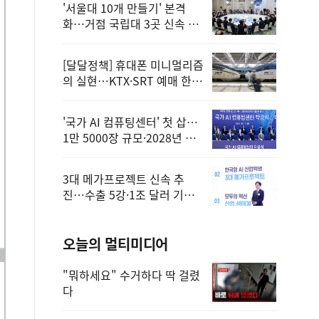
'서울대 10개 만들기' 본격
화…거점 국립대 3곳 신속 선
정
[달달정책] 휴대폰 미니멀리즘
의 실현…KTX·SRT 예매 한
번에 끝!
'국가 AI 컴퓨팅센터' 첫 삽…
1만 5000장 규모·2028년 완
공
3대 메가프로젝트 신속 추
진…수출 5강·1조 달러 기반
구축
오늘의 멀티미디어
"뭐하세요" 수거하다 딱 걸렸
다