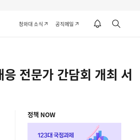
알
청와대 소식
공직메일
림
상
ON
세
검
색
대응 전문가 간담회 개최 서
정책 NOW