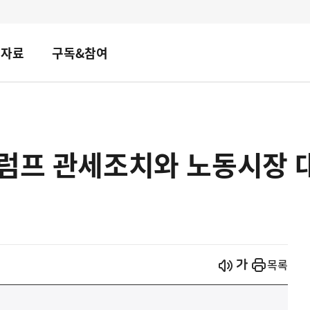
책자료
구독&참여
럼프 관세조치와 노동시장 
시작
열기
목록