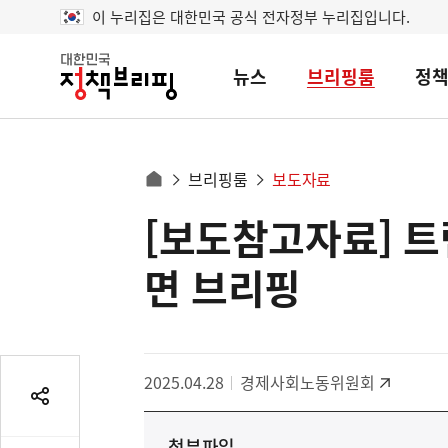
이 누리집은 대한민국 공식 전자정부 누리집입니다.
뉴스
브리핑룸
정
대
한
민
국
정
사
브리핑룸
보도자료
책
홈
브
이
으
[보도참고자료] 트
콘
리
트
로
핑
텐
이
면 브리핑
츠
동
영
경
역
로
2025.04.28
경제사회노동위원회
공
유
첨부파일