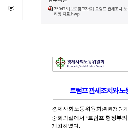
열
기
250425 [보도참고자료] 트럼프 관세조치 
댓
리핑 자료.hwp
글
수
(클
릭
시
댓
글
로
이
동)