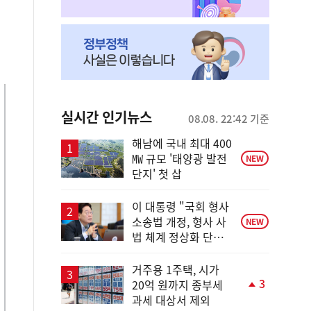
실시간 인기뉴스
08.08. 22:42 기준
해남에 국내 최대 400
㎿ 규모 '태양광 발전
NEW
단지' 첫 삽
이 대통령 "국회 형사
소송법 개정, 형사 사
NEW
법 체계 정상화 단초
마련"
거주용 1주택, 시가
3
20억 원까지 종부세
단
과세 대상서 제외
계